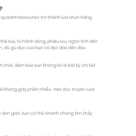
?
hiến quaanhdaocuteo trở thành lựa chọn hàng
 loại, từ hành động, phiêu lưu, ngôn tình đến
ch, dù gu đọc của bạn có độc đáo đến đâu
ất, đảm bảo bạn không bỏ lỡ bất kỳ chi tiết
ể không gây phiền nhiễu. Việc đọc truyện của
tác đơn giản, bạn có thể nhanh chóng tìm thấy