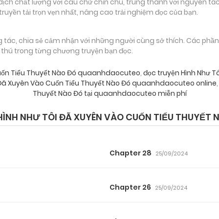
 chất lượng với câu chữ chỉn chu, trung thành với nguyên tác
truyền tải trọn vẹn nhất, nâng cao trải nghiệm đọc của bạn.
g tác, chia sẻ cảm nhận với những người cùng sở thích. Các phầ
g thú trong từng chương truyện bạn đọc.
Cuốn Tiểu Thuyết Nào Đó quaanhdaocuteo
,
đọc truyện Hình Như T
 Đã Xuyên Vào Cuốn Tiểu Thuyết Nào Đó quaanhdaocuteo online
,
Thuyết Nào Đó tại quaanhdaocuteo miễn phí
ÌNH NHƯ TÔI ĐÃ XUYÊN VÀO CUỐN TIỂU THUYẾT 
Chapter 28
25/09/2024
Chapter 26
25/09/2024