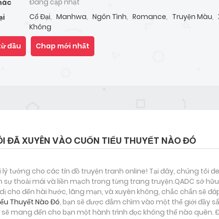
Đang cập nhật
hác
Cổ Đại
,
Manhwa
,
Ngôn Tình
,
Romance
,
Truyện Màu
,
ại
Không
từ đầu
Chap mới nhất
I ĐÃ XUYÊN VÀO CUỐN TIỂU THUYẾT NÀO ĐÓ
i lý tưởng cho các tín đồ truyện tranh online! Tại đây, chúng tôi 
 sự thoải mái và liền mạch trong từng trang truyện.QADC sở hữu 
nh dị cho đến hài hước, lãng mạn, và xuyên không, chắc chắn sẽ đá
iểu Thuyết Nào Đó
, bạn sẽ được đắm chìm vào một thế giới đầy sắ
 sẽ mang đến cho bạn một hành trình đọc không thể nào quên. Đâ