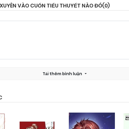
Ã XUYÊN VÀO CUỐN TIỂU THUYẾT NÀO ĐÓ(
0
)
Chapter 10
25/09/2024
Chapter 8
25/09/2024
Chapter 6
25/09/2024
Tải thêm bình luận
Chapter 4
25/09/2024
Chapter 2
25/09/2024
C