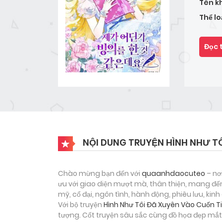
Tên k
Thể lo
Đọc 
NỘI DUNG TRUYỆN HÌNH NHƯ TÔ
Chào mừng bạn đến với
quaanhdaocuteo
– nơ
ưu với giao diện mượt mà, thân thiện, mang đến
mỹ, cổ đại, ngôn tình, hành động, phiêu lưu, ki
Với bộ truyện
Hình Như Tôi Đã Xuyên Vào Cuốn T
tượng. Cốt truyện sâu sắc cùng đồ họa đẹp mắt