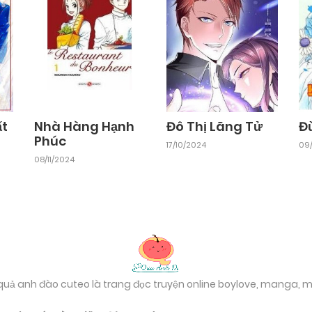
ất
Nhà Hàng Hạnh
Đô Thị Lãng Tử
Đ
Phúc
17/10/2024
09/
08/11/2024
 quả anh đào cuteo là trang đọc truyện online boylove, manga,