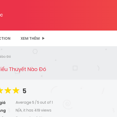
C
CTION
XEM THÊM
 Nào Đó
Tiểu Thuyết Nào Đó
5
Average
5
/
5
out of
1
giá
N/A, it has 419 views
ạng