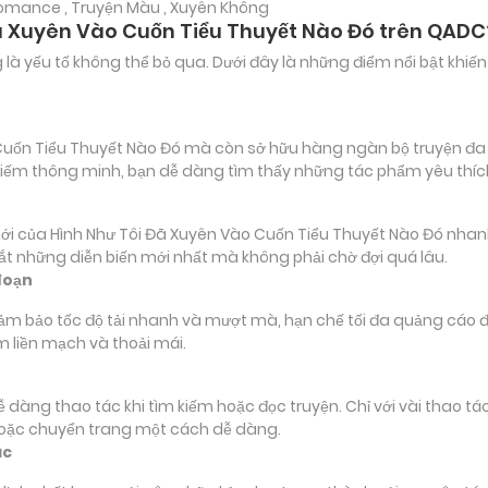
 Romance , Truyện Màu , Xuyên Không
Đã Xuyên Vào Cuốn Tiểu Thuyết Nào Đó trên QADC
ảng là yếu tố không thể bỏ qua. Dưới đây là những điểm nổi bật k
ốn Tiểu Thuyết Nào Đó mà còn sở hữu hàng ngàn bộ truyện đa thể
m kiếm thông minh, bạn dễ dàng tìm thấy những tác phẩm yêu thí
ủa Hình Như Tôi Đã Xuyên Vào Cuốn Tiểu Thuyết Nào Đó nhanh nh
bắt những diễn biến mới nhất mà không phải chờ đợi quá lâu.
đoạn
đảm bảo tốc độ tải nhanh và mượt mà, hạn chế tối đa quảng cáo đ
m liền mạch và thoải mái.
 dễ dàng thao tác khi tìm kiếm hoặc đọc truyện. Chỉ với vài thao 
hoặc chuyển trang một cách dễ dàng.
ác