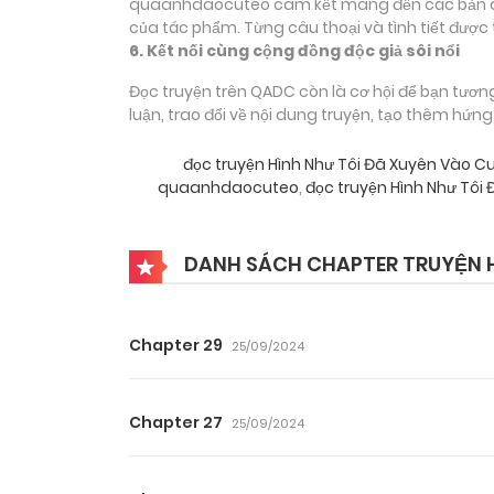
quaanhdaocuteo cam kết mang đến các bản dịch
của tác phẩm. Từng câu thoại và tình tiết được 
6. Kết nối cùng cộng đồng độc giả sôi nổi
Đọc truyện trên QADC còn là cơ hội để bạn tươn
luận, trao đổi về nội dung truyện, tạo thêm hứn
đọc truyện Hình Như Tôi Đã Xuyên Vào 
quaanhdaocuteo
,
đọc truyện Hình Như Tôi
DANH SÁCH CHAPTER TRUYỆN H
Chapter 29
25/09/2024
Chapter 27
25/09/2024