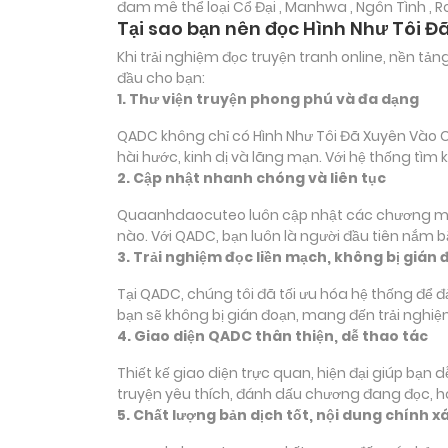
đam mê thể loại
Cổ Đại , Manhwa , Ngôn Tình ,
Tại sao bạn nên đọc Hình Như Tôi 
Khi trải nghiệm đọc truyện tranh online, nền t
đầu cho bạn:
1. Thư viện truyện phong phú và đa dạng
QADC không chỉ có Hình Như Tôi Đã Xuyên Vào Cu
hài hước, kinh dị và lãng mạn. Với hệ thống tì
2. Cập nhật nhanh chóng và liên tục
Quaanhdaocuteo luôn cập nhật các chương mới c
nào. Với QADC, bạn luôn là người đầu tiên nắm 
3. Trải nghiệm đọc liền mạch, không bị gián 
Tại QADC, chúng tôi đã tối ưu hóa hệ thống để 
bạn sẽ không bị gián đoạn, mang đến trải nghiệ
4. Giao diện QADC thân thiện, dễ thao tác
Thiết kế giao diện trực quan, hiện đại giúp bạn
truyện yêu thích, đánh dấu chương đang đọc, 
5. Chất lượng bản dịch tốt, nội dung chính x