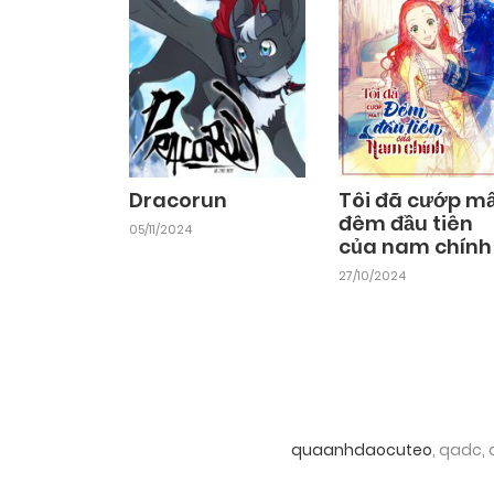
Dracorun
Tôi đã cướp m
đêm đầu tiên
05/11/2024
của nam chính
27/10/2024
quaanhdaocuteo
, qadc,