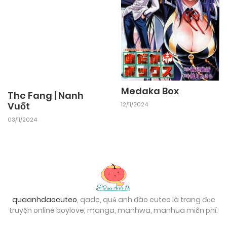
Medaka Box
The Fang | Nanh
Vuốt
12/11/2024
03/11/2024
quaanhdaocuteo
, qadc, quả anh đào cuteo là trang đọc
truyện online boylove, manga, manhwa, manhua miễn phí.