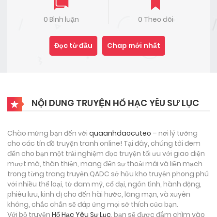
0 Bình luận
0 Theo dõi
Đọc từ đầu
Chap mới nhất
NỘI DUNG TRUYỆN HỔ HẠC YÊU SƯ LỤC
Chào mừng bạn đến với
quaanhdaocuteo
– nơi lý tưởng
cho các tín đồ truyện tranh online! Tại đây, chúng tôi đem
đến cho bạn một trải nghiệm đọc truyện tối ưu với giao diện
mượt mà, thân thiện, mang đến sự thoải mái và liền mạch
trong từng trang truyện.QADC sở hữu kho truyện phong phú
với nhiều thể loại, từ đam mỹ, cổ đại, ngôn tình, hành động,
phiêu lưu, kinh dị cho đến hài hước, lãng mạn, và xuyên
không, chắc chắn sẽ đáp ứng mọi sở thích của bạn.
Với bộ truyện
Hổ Hạc Yêu Sư Lục
, bạn sẽ được đắm chìm vào