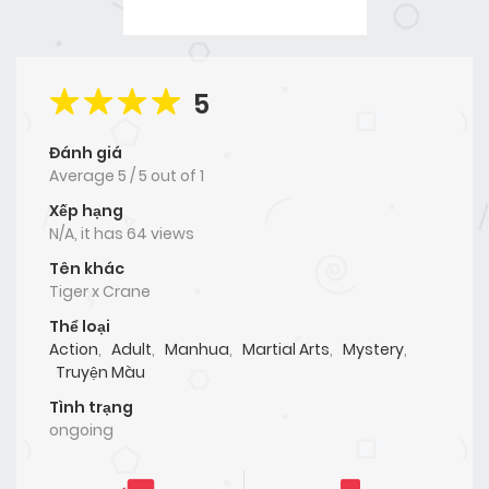
5
Đánh giá
Average
5
/
5
out of
1
Xếp hạng
N/A, it has 64 views
Tên khác
Tiger x Crane
Thể loại
Action
,
Adult
,
Manhua
,
Martial Arts
,
Mystery
,
Truyện Màu
Tình trạng
ongoing