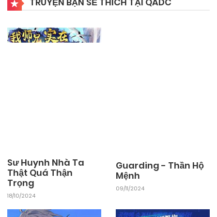
TRUYỆN BẠN SẼ THÍCH TẠI QADC
Sư Huynh Nhà Ta
Guarding - Thần Hộ
Thật Quá Thận
Mệnh
Trọng
09/11/2024
18/10/2024