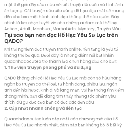
một thế giới đầy sắc màu với cốt truyện lôi cuốn và hình ảnh
ấn tượng. Cốt truyện sâu sắc cùng đồ họa đẹp mắt sẽ mang
đến cho bạn một hành trình đọc không thể nào quên. Đây
chính là lựa chọn tuyệt vời cho những ai đam mê thể loại
Action , Adult , Manhua , Martial Arts , Mystery , Truyện Màu
Tại sao bạn nên đọc Hổ Hạc Yêu Sư Lục trên
QADC?
Khi trải nghiệm đọc truyện tranh online, nền tảng là yếu tố
không thể bỏ qua. Dưới đây là những điểm nổi bật khiến
quaanhdaocuteo trở thành lựa chọn hàng đầu cho bạn:
1. Thư viện truyện phong phú và đa dạng
QADC không chỉ có Hổ Hạc Yêu Sư Lục mà còn sở hữu hàng
ngàn bộ truyện đa thể loại, từ hành động, phiêu lưu, ngôn
tình đến hài hước, kinh dị và lãng mạn. Với hệ thống tìm kiếm
thông minh, bạn dễ dàng tìm thấy những tác phẩm yêu
thích, dù gu đọc của bạn có độc đáo đến đâu
2. Cập nhật nhanh chóng và liên tục
Quaanhdaocuteo luôn cập nhật các chương mới của Hổ
Hạc Yêu Sư Lục nhanh nhất, đảm bảo bạn không bỏ lỡ bất kỳ