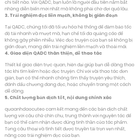
chi tiết nào. Với QADC, bạn luôn là người đầu tiên nắm bắt
những diễn biến mới nhất mà không phải chờ đợi quá lâu.
3. Trải nghiệm đọc liền mạch, không bị gián đoạn
Tại QADC, chúng tôi đã tối ưu hóa hệ thống để đảm bảo tốc
độ tải nhanh và mượt mà, hạn chế tối đa quảng cáo để
không gây phiền nhiễu. Việc đọc truyện của bạn sẽ không bị
gián đoạn, mang đến trải nghiệm liền mạch và thoải mái.
4. Giao diện QADC thân thiện, dễ thao tác
Thiết kế giao diện trực quan, hiện đại giúp bạn dễ dàng thao
tác khi tìm kiếm hoặc đọc truyện. Chỉ với vài thao tác đơn
giản, bạn có thể nhanh chóng tìm thấy truyện yêu thích,
đánh dấu chương đang đọc, hoặc chuyển trang một cách
dễ dàng.
5. Chất lượng bản dịch tốt, nội dung chính xác
quaanhdaocuteo cam kết mang đến các bản dịch chất
lượng với câu chữ chỉn chu, trung thành với nguyên tác để
bạn có thể cảm nhận được đúng tinh thần của tác phẩm.
Từng câu thoại và tình tiết được truyền tải trọn vẹn nhất,
nâng cao trải nghiệm đọc của bạn.