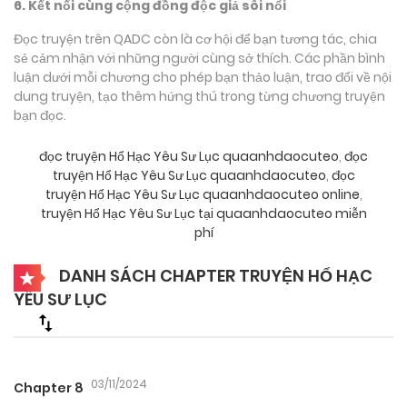
6. Kết nối cùng cộng đồng độc giả sôi nổi
Đọc truyện trên QADC còn là cơ hội để bạn tương tác, chia
sẻ cảm nhận với những người cùng sở thích. Các phần bình
luận dưới mỗi chương cho phép bạn thảo luận, trao đổi về nội
dung truyện, tạo thêm hứng thú trong từng chương truyện
bạn đọc.
đọc truyện Hổ Hạc Yêu Sư Lục quaanhdaocuteo
,
đọc
truyện Hổ Hạc Yêu Sư Lục quaanhdaocuteo
,
đọc
truyện Hổ Hạc Yêu Sư Lục quaanhdaocuteo online
,
truyện Hổ Hạc Yêu Sư Lục tại quaanhdaocuteo miễn
phí
DANH SÁCH CHAPTER TRUYỆN HỔ HẠC
YÊU SƯ LỤC
03/11/2024
Chapter 8