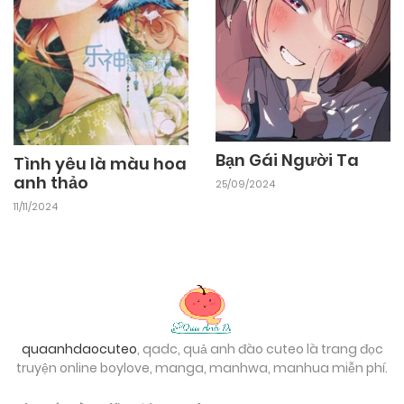
10/11/2024
Chapter 4
10/11/2024
Chapter 3
Bạn Gái Người Ta
Tình yêu là màu hoa
10/11/2024
Chapter 2
anh thảo
25/09/2024
11/11/2024
10/11/2024
Chapter 1
quaanhdaocuteo
, qadc, quả anh đào cuteo là trang đọc
truyện online boylove, manga, manhwa, manhua miễn phí.