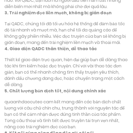
nào. Với QADC, bạn luôn là người đầu tiên nắm bắt những
diễn biến mới nhất mà không phải chờ đợi quá lâu.
3. Trải nghiệm đọc liền mạch, không bị gián đoạn
Tại QADC, chúng tôi đã tối ưu hóa hệ thống để đảm bảo tốc
độ tải nhanh và mượt mà, hạn chế tối đa quảng cáo để
không gây phiền nhiễu. Việc đọc truyện của bạn sẽ không bị
gián đoạn, mang đến trải nghiệm liền mạch và thoải mái.
4. Giao diện QADC thân thiện, dễ thao tác
Thiết kế giao diện trực quan, hiện đại giúp bạn dễ dàng thao
tác khi tìm kiếm hoặc đọc truyện. Chỉ với vài thao tác đơn
giản, bạn có thể nhanh chóng tìm thấy truyện yêu thích,
đánh dấu chương đang đọc, hoặc chuyển trang một cách
dễ dàng.
5. Chất lượng bản dịch tốt, nội dung chính xác
quaanhdaocuteo cam kết mang đến các bản dịch chất
lượng với câu chữ chỉn chu, trung thành với nguyên tác để
bạn có thể cảm nhận được đúng tinh thần của tác phẩm.
Từng câu thoại và tình tiết được truyền tải trọn vẹn nhất,
nâng cao trải nghiệm đọc của bạn.
6. Kết nối cùng cộng đồng độc giả sôi nổi