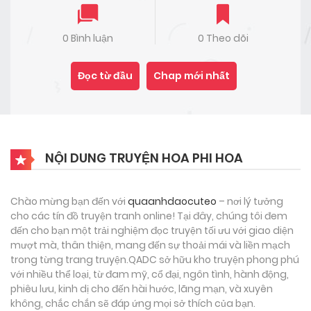
0 Bình luận
0 Theo dõi
Đọc từ đầu
Chap mới nhất
NỘI DUNG TRUYỆN HOA PHI HOA
Chào mừng bạn đến với
quaanhdaocuteo
– nơi lý tưởng
cho các tín đồ truyện tranh online! Tại đây, chúng tôi đem
đến cho bạn một trải nghiệm đọc truyện tối ưu với giao diện
mượt mà, thân thiện, mang đến sự thoải mái và liền mạch
trong từng trang truyện.QADC sở hữu kho truyện phong phú
với nhiều thể loại, từ đam mỹ, cổ đại, ngôn tình, hành động,
phiêu lưu, kinh dị cho đến hài hước, lãng mạn, và xuyên
không, chắc chắn sẽ đáp ứng mọi sở thích của bạn.