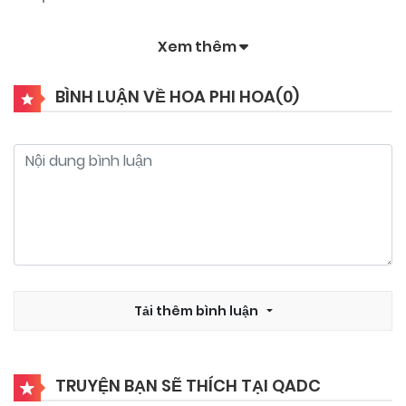
Xem thêm
10/11/2024
Chapter 23
BÌNH LUẬN VỀ HOA PHI HOA(
0
)
10/11/2024
Chapter 22
10/11/2024
Chapter 21
10/11/2024
Chapter 20
10/11/2024
Tải thêm bình luận
Chapter 19
10/11/2024
Chapter 18
TRUYỆN BẠN SẼ THÍCH TẠI QADC