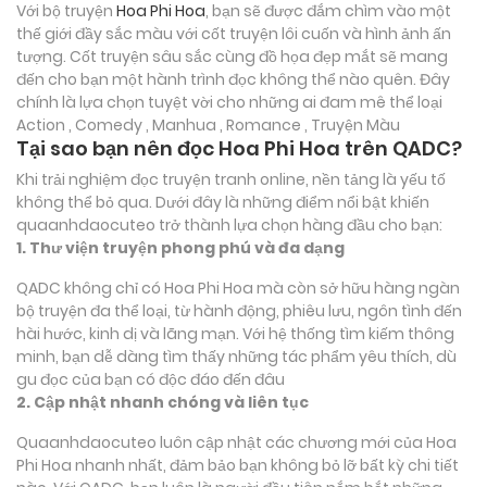
Với bộ truyện
Hoa Phi Hoa
, bạn sẽ được đắm chìm vào một
thế giới đầy sắc màu với cốt truyện lôi cuốn và hình ảnh ấn
tượng. Cốt truyện sâu sắc cùng đồ họa đẹp mắt sẽ mang
đến cho bạn một hành trình đọc không thể nào quên. Đây
chính là lựa chọn tuyệt vời cho những ai đam mê thể loại
Action , Comedy , Manhua , Romance , Truyện Màu
Tại sao bạn nên đọc Hoa Phi Hoa trên QADC?
Khi trải nghiệm đọc truyện tranh online, nền tảng là yếu tố
không thể bỏ qua. Dưới đây là những điểm nổi bật khiến
quaanhdaocuteo trở thành lựa chọn hàng đầu cho bạn:
1. Thư viện truyện phong phú và đa dạng
QADC không chỉ có Hoa Phi Hoa mà còn sở hữu hàng ngàn
bộ truyện đa thể loại, từ hành động, phiêu lưu, ngôn tình đến
hài hước, kinh dị và lãng mạn. Với hệ thống tìm kiếm thông
minh, bạn dễ dàng tìm thấy những tác phẩm yêu thích, dù
gu đọc của bạn có độc đáo đến đâu
2. Cập nhật nhanh chóng và liên tục
Quaanhdaocuteo luôn cập nhật các chương mới của Hoa
Phi Hoa nhanh nhất, đảm bảo bạn không bỏ lỡ bất kỳ chi tiết