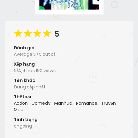
5
Đánh giá
Average
5
/
5
out of
1
Xếp hạng
N/A, it has 190 views
Tên khác
Đang cập nhật
Thể loại
Action
,
Comedy
,
Manhua
,
Romance
,
Truyện
Màu
Tình trạng
ongoing