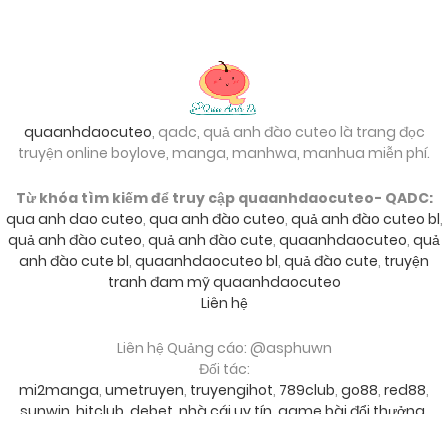
quaanhdaocuteo
, qadc, quả anh đào cuteo là trang đọc
truyện online boylove, manga, manhwa, manhua miễn phí.
Từ khóa tìm kiếm để truy cập quaanhdaocuteo- QADC:
qua anh dao cuteo
,
qua anh đào cuteo
,
quả anh đào cuteo bl
,
quả anh đào cuteo
,
quả anh đào cute
,
quaanhdaocuteo
,
quả
anh đào cute bl
,
quaanhdaocuteo bl
,
quả đào cute
,
truyện
tranh đam mỹ quaanhdaocuteo
Liên hệ
Liên hệ Quảng cáo: @asphuwn
Đối tác:
mi2manga
,
umetruyen
,
truyengihot
,
789club
,
go88
,
red88
,
sunwin
,
hitclub
,
debet
,
nhà cái uy tín
,
game bài đổi thưởng
,
go88
,
sky88
,