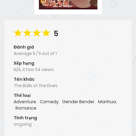
5
Đánh giá
Average
5
/
5
out of
1
Xếp hạng
N/A, it has 54 views
Tên khác
The Balls of the Elves
Thể loại
Adventure
,
Comedy
,
Gender Bender
,
Manhua
,
Romance
Tình trạng
ongoing