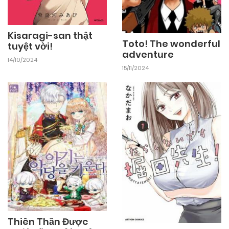
Kisaragi-san thật
Toto! The wonderful
tuyệt vời!
adventure
14/10/2024
15/11/2024
Thiên Thần Được