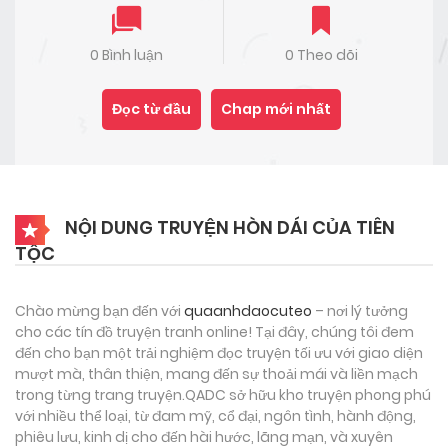
0 Bình luận
0 Theo dõi
Đọc từ đầu
Chap mới nhất
NỘI DUNG TRUYỆN HÒN DÁI CỦA TIÊN
TỘC
Chào mừng bạn đến với
quaanhdaocuteo
– nơi lý tưởng
cho các tín đồ truyện tranh online! Tại đây, chúng tôi đem
đến cho bạn một trải nghiệm đọc truyện tối ưu với giao diện
mượt mà, thân thiện, mang đến sự thoải mái và liền mạch
trong từng trang truyện.QADC sở hữu kho truyện phong phú
với nhiều thể loại, từ đam mỹ, cổ đại, ngôn tình, hành động,
phiêu lưu, kinh dị cho đến hài hước, lãng mạn, và xuyên