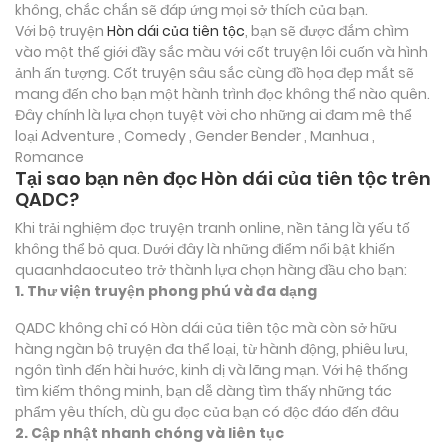
không, chắc chắn sẽ đáp ứng mọi sở thích của bạn.
Với bộ truyện
Hòn dái của tiên tộc
, bạn sẽ được đắm chìm
vào một thế giới đầy sắc màu với cốt truyện lôi cuốn và hình
ảnh ấn tượng. Cốt truyện sâu sắc cùng đồ họa đẹp mắt sẽ
mang đến cho bạn một hành trình đọc không thể nào quên.
Đây chính là lựa chọn tuyệt vời cho những ai đam mê thể
loại
Adventure , Comedy , Gender Bender , Manhua ,
Romance
Tại sao bạn nên đọc Hòn dái của tiên tộc trên
QADC?
Khi trải nghiệm đọc truyện tranh online, nền tảng là yếu tố
không thể bỏ qua. Dưới đây là những điểm nổi bật khiến
quaanhdaocuteo trở thành lựa chọn hàng đầu cho bạn:
1. Thư viện truyện phong phú và đa dạng
QADC không chỉ có Hòn dái của tiên tộc mà còn sở hữu
hàng ngàn bộ truyện đa thể loại, từ hành động, phiêu lưu,
ngôn tình đến hài hước, kinh dị và lãng mạn. Với hệ thống
tìm kiếm thông minh, bạn dễ dàng tìm thấy những tác
phẩm yêu thích, dù gu đọc của bạn có độc đáo đến đâu
2. Cập nhật nhanh chóng và liên tục