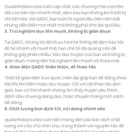
Quaanhdaocuteo luôn cập nhật các chương mới của Hòn
dái của tiên tộc nhanh nhất, đảm bảo bạn không bỏ lỡ bất kỳ
chi tiết nào. Với QADC, bạn luôn là người đầu tiên nắm bắt
những diễn biến mới nhất mà không phải chờ đợi quá lâu.
3. Trải nghiệm đọc liền mạch, không bị gián đoạn
Tại QADC, chúng tôi đã tối ưu hóa hệ thống để đảm bảo tốc
độ tải nhanh và mượt mà, hạn chế tối đa quảng cáo để
không gây phiền nhiễu. Việc đọc truyện của bạn sẽ không bị
gián đoạn, mang đến trải nghiệm liền mạch và thoải mái.
4. Giao diện QADC thân thiện, dễ thao tác
Thiết kế giao diện trực quan, hiện đại giúp bạn dễ dàng thao
tác khi tìm kiếm hoặc đọc truyện. Chỉ với vài thao tác đơn
giản, bạn có thể nhanh chóng tìm thấy truyện yêu thích,
đánh dấu chương đang đọc, hoặc chuyển trang một cách
dễ dàng.
5. Chất lượng bản dịch tốt, nội dung chính xác
quaanhdaocuteo cam kết mang đến các bản dịch chất
lượng với câu chữ chỉn chu, trung thành với nguyên tác để
bạn có thể cảm nhận được đúng tinh thần của tác phẩm.