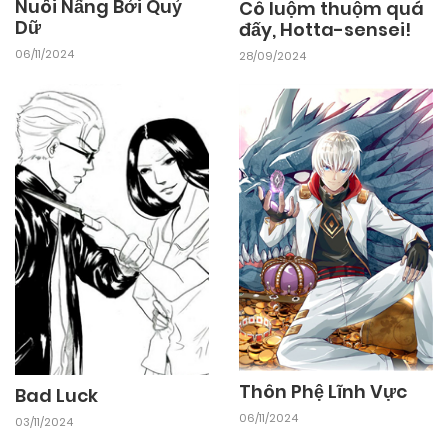
Nuôi Nấng Bởi Quỷ
Cô luộm thuộm quá
Dữ
đấy, Hotta-sensei!
06/11/2024
28/09/2024
Thôn Phệ Lĩnh Vực
Bad Luck
06/11/2024
03/11/2024