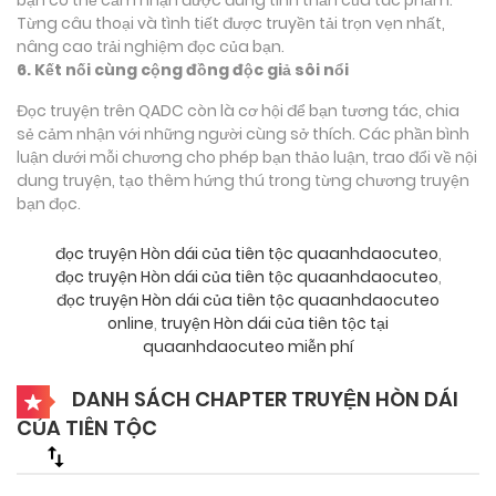
Từng câu thoại và tình tiết được truyền tải trọn vẹn nhất,
nâng cao trải nghiệm đọc của bạn.
6. Kết nối cùng cộng đồng độc giả sôi nổi
Đọc truyện trên QADC còn là cơ hội để bạn tương tác, chia
sẻ cảm nhận với những người cùng sở thích. Các phần bình
luận dưới mỗi chương cho phép bạn thảo luận, trao đổi về nội
dung truyện, tạo thêm hứng thú trong từng chương truyện
bạn đọc.
đọc truyện Hòn dái của tiên tộc quaanhdaocuteo
,
đọc truyện Hòn dái của tiên tộc quaanhdaocuteo
,
đọc truyện Hòn dái của tiên tộc quaanhdaocuteo
online
,
truyện Hòn dái của tiên tộc tại
quaanhdaocuteo miễn phí
DANH SÁCH CHAPTER TRUYỆN HÒN DÁI
CỦA TIÊN TỘC