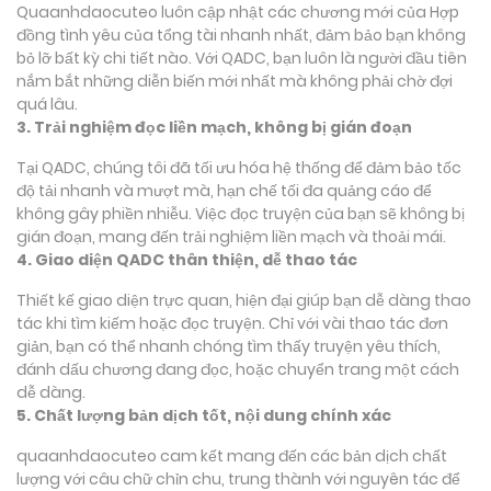
Quaanhdaocuteo luôn cập nhật các chương mới của Hợp
đồng tình yêu của tổng tài nhanh nhất, đảm bảo bạn không
bỏ lỡ bất kỳ chi tiết nào. Với QADC, bạn luôn là người đầu tiên
nắm bắt những diễn biến mới nhất mà không phải chờ đợi
quá lâu.
3. Trải nghiệm đọc liền mạch, không bị gián đoạn
Tại QADC, chúng tôi đã tối ưu hóa hệ thống để đảm bảo tốc
độ tải nhanh và mượt mà, hạn chế tối đa quảng cáo để
không gây phiền nhiễu. Việc đọc truyện của bạn sẽ không bị
gián đoạn, mang đến trải nghiệm liền mạch và thoải mái.
4. Giao diện QADC thân thiện, dễ thao tác
Thiết kế giao diện trực quan, hiện đại giúp bạn dễ dàng thao
tác khi tìm kiếm hoặc đọc truyện. Chỉ với vài thao tác đơn
giản, bạn có thể nhanh chóng tìm thấy truyện yêu thích,
đánh dấu chương đang đọc, hoặc chuyển trang một cách
dễ dàng.
5. Chất lượng bản dịch tốt, nội dung chính xác
quaanhdaocuteo cam kết mang đến các bản dịch chất
lượng với câu chữ chỉn chu, trung thành với nguyên tác để