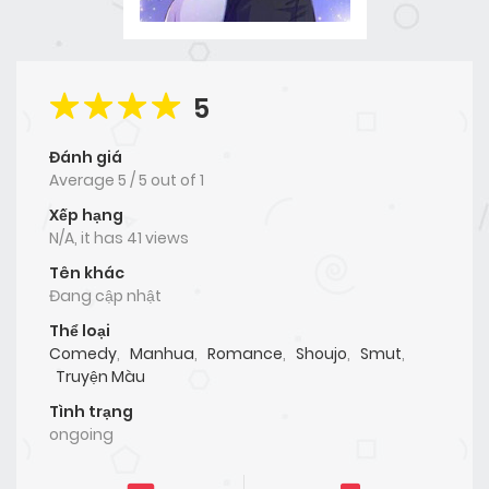
5
Đánh giá
Average
5
/
5
out of
1
Xếp hạng
N/A, it has 41 views
Tên khác
Đang cập nhật
Thể loại
Comedy
,
Manhua
,
Romance
,
Shoujo
,
Smut
,
Truyện Màu
Tình trạng
ongoing