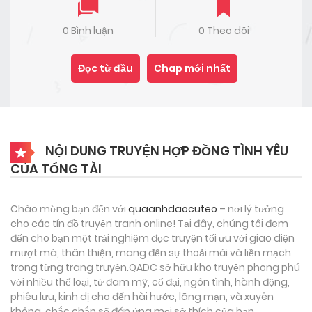
0 Bình luận
0 Theo dõi
Đọc từ đầu
Chap mới nhất
NỘI DUNG TRUYỆN HỢP ĐỒNG TÌNH YÊU
CỦA TỔNG TÀI
Chào mừng bạn đến với
quaanhdaocuteo
– nơi lý tưởng
cho các tín đồ truyện tranh online! Tại đây, chúng tôi đem
đến cho bạn một trải nghiệm đọc truyện tối ưu với giao diện
mượt mà, thân thiện, mang đến sự thoải mái và liền mạch
trong từng trang truyện.QADC sở hữu kho truyện phong phú
với nhiều thể loại, từ đam mỹ, cổ đại, ngôn tình, hành động,
phiêu lưu, kinh dị cho đến hài hước, lãng mạn, và xuyên
không, chắc chắn sẽ đáp ứng mọi sở thích của bạn.