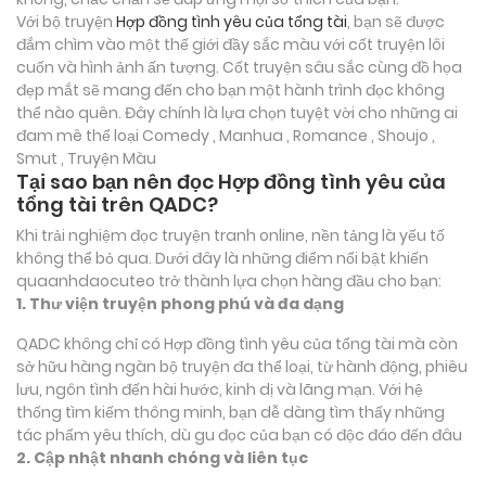
Với bộ truyện
Hợp đồng tình yêu của tổng tài
, bạn sẽ được
đắm chìm vào một thế giới đầy sắc màu với cốt truyện lôi
cuốn và hình ảnh ấn tượng. Cốt truyện sâu sắc cùng đồ họa
đẹp mắt sẽ mang đến cho bạn một hành trình đọc không
thể nào quên. Đây chính là lựa chọn tuyệt vời cho những ai
đam mê thể loại
Comedy , Manhua , Romance , Shoujo ,
Smut , Truyện Màu
Tại sao bạn nên đọc Hợp đồng tình yêu của
tổng tài trên QADC?
Khi trải nghiệm đọc truyện tranh online, nền tảng là yếu tố
không thể bỏ qua. Dưới đây là những điểm nổi bật khiến
quaanhdaocuteo trở thành lựa chọn hàng đầu cho bạn:
1. Thư viện truyện phong phú và đa dạng
QADC không chỉ có Hợp đồng tình yêu của tổng tài mà còn
sở hữu hàng ngàn bộ truyện đa thể loại, từ hành động, phiêu
lưu, ngôn tình đến hài hước, kinh dị và lãng mạn. Với hệ
thống tìm kiếm thông minh, bạn dễ dàng tìm thấy những
tác phẩm yêu thích, dù gu đọc của bạn có độc đáo đến đâu
2. Cập nhật nhanh chóng và liên tục