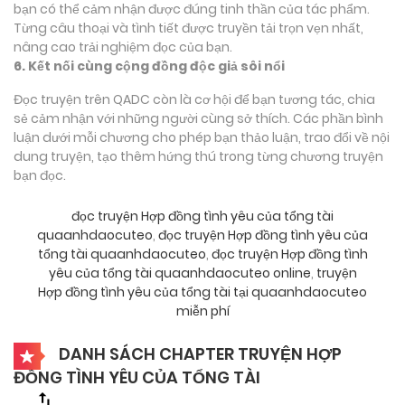
bạn có thể cảm nhận được đúng tinh thần của tác phẩm.
Từng câu thoại và tình tiết được truyền tải trọn vẹn nhất,
nâng cao trải nghiệm đọc của bạn.
6. Kết nối cùng cộng đồng độc giả sôi nổi
Đọc truyện trên QADC còn là cơ hội để bạn tương tác, chia
sẻ cảm nhận với những người cùng sở thích. Các phần bình
luận dưới mỗi chương cho phép bạn thảo luận, trao đổi về nội
dung truyện, tạo thêm hứng thú trong từng chương truyện
bạn đọc.
đọc truyện Hợp đồng tình yêu của tổng tài
quaanhdaocuteo
,
đọc truyện Hợp đồng tình yêu của
tổng tài quaanhdaocuteo
,
đọc truyện Hợp đồng tình
yêu của tổng tài quaanhdaocuteo online
,
truyện
Hợp đồng tình yêu của tổng tài tại quaanhdaocuteo
miễn phí
DANH SÁCH CHAPTER TRUYỆN HỢP
ĐỒNG TÌNH YÊU CỦA TỔNG TÀI