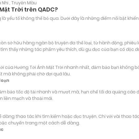
u Nhi , Truyện Màu
 Mặt Trời trên QADC?
ảng là yếu tố không thể bỏ qua. Dưới đây là những điểm nổi bật k
 sở hữu hàng ngàn bộ truyện đa thể loại, từ hành động, phiêu lư
 tìm thấy những tác phẩm yêu thích, dù gu đọc của bạn có độc 
ủa Hướng Tới Ánh Mặt Trời nhanh nhất, đảm bảo bạn không bỏ lỡ b
t mà không phải chờ đợi quá lâu.
đoạn
đảm bảo tốc độ tải nhanh và mượt mà, hạn chế tối đa quảng cáo đ
m liền mạch và thoải mái.
 dễ dàng thao tác khi tìm kiếm hoặc đọc truyện. Chỉ với vài thao 
hoặc chuyển trang một cách dễ dàng.
ác