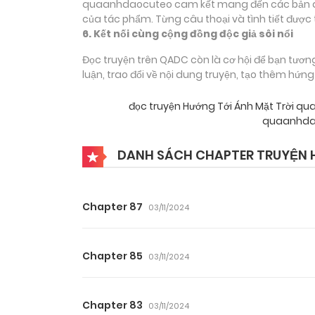
quaanhdaocuteo cam kết mang đến các bản dịch
của tác phẩm. Từng câu thoại và tình tiết được 
6. Kết nối cùng cộng đồng độc giả sôi nổi
Đọc truyện trên QADC còn là cơ hội để bạn tươn
luận, trao đổi về nội dung truyện, tạo thêm hứn
đọc truyện Hướng Tới Ánh Mặt Trời 
quaanhdao
DANH SÁCH CHAPTER TRUYỆN 
Chapter 87
03/11/2024
Chapter 85
03/11/2024
Chapter 83
03/11/2024