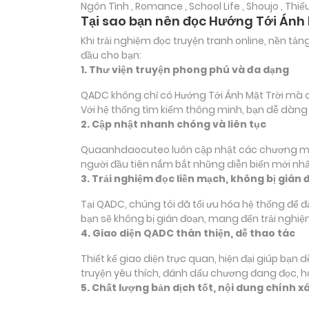
Ngôn Tình , Romance , School Life , Shoujo , Thiế
Tại sao bạn nên đọc Hướng Tới Ánh
Khi trải nghiệm đọc truyện tranh online, nền t
đầu cho bạn:
1. Thư viện truyện phong phú và đa dạng
QADC không chỉ có Hướng Tới Ánh Mặt Trời mà còn
Với hệ thống tìm kiếm thông minh, bạn dễ dàng
2. Cập nhật nhanh chóng và liên tục
Quaanhdaocuteo luôn cập nhật các chương mới c
người đầu tiên nắm bắt những diễn biến mới nhấ
3. Trải nghiệm đọc liền mạch, không bị gián 
Tại QADC, chúng tôi đã tối ưu hóa hệ thống để 
bạn sẽ không bị gián đoạn, mang đến trải nghiệ
4. Giao diện QADC thân thiện, dễ thao tác
Thiết kế giao diện trực quan, hiện đại giúp bạn
truyện yêu thích, đánh dấu chương đang đọc, 
5. Chất lượng bản dịch tốt, nội dung chính x