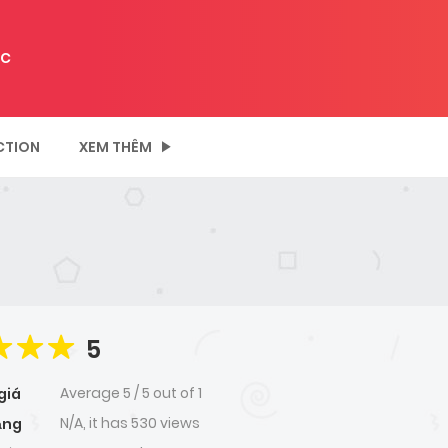
C
CTION
XEM THÊM
5
Average
5
/
5
out of
1
giá
N/A, it has 530 views
ạng