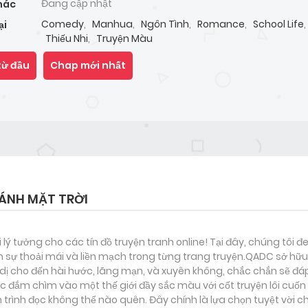
Đang cập nhật
hác
Comedy
,
Manhua
,
Ngôn Tình
,
Romance
,
School Life
,
ại
Thiếu Nhi
,
Truyện Màu
từ đầu
Chap mới nhất
ÁNH MẶT TRỜI
i lý tưởng cho các tín đồ truyện tranh online! Tại đây, chúng tôi 
 sự thoải mái và liền mạch trong từng trang truyện.QADC sở hữu 
nh dị cho đến hài hước, lãng mạn, và xuyên không, chắc chắn sẽ đá
ợc đắm chìm vào một thế giới đầy sắc màu với cốt truyện lôi cuốn
rình đọc không thể nào quên. Đây chính là lựa chọn tuyệt vời c