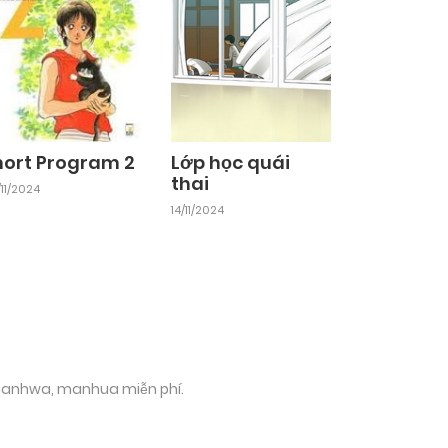
hort Program 2
Lớp học quái
thai
11/2024
14/11/2024
 manhwa, manhua miễn phí.