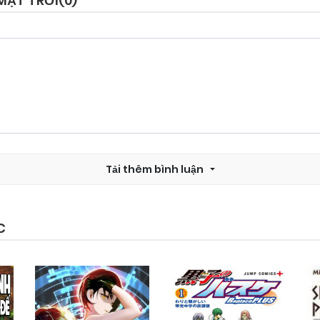
MẶT TRỜI(
0
)
Chapter 68
03/11/2024
Chapter 66
03/11/2024
Chapter 64
03/11/2024
Tải thêm bình luận
Chapter 62
03/11/2024
Chapter 60.5
03/11/2024
C
Chapter 60
03/11/2024