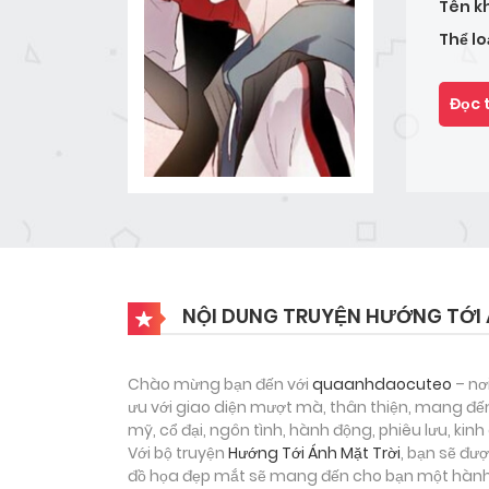
Tên k
Thể lo
Đọc 
NỘI DUNG TRUYỆN HƯỚNG TỚI 
Chào mừng bạn đến với
quaanhdaocuteo
– nơ
ưu với giao diện mượt mà, thân thiện, mang đến
mỹ, cổ đại, ngôn tình, hành động, phiêu lưu, ki
Với bộ truyện
Hướng Tới Ánh Mặt Trời
, bạn sẽ đư
đồ họa đẹp mắt sẽ mang đến cho bạn một hành t