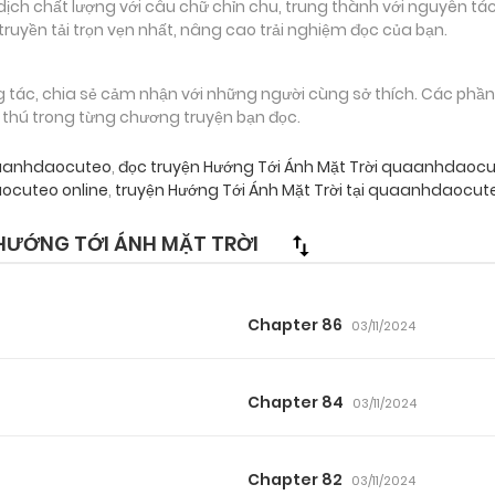
 chất lượng với câu chữ chỉn chu, trung thành với nguyên tác
truyền tải trọn vẹn nhất, nâng cao trải nghiệm đọc của bạn.
g tác, chia sẻ cảm nhận với những người cùng sở thích. Các phầ
g thú trong từng chương truyện bạn đọc.
quaanhdaocuteo
,
đọc truyện Hướng Tới Ánh Mặt Trời quaanhdaoc
cuteo online
,
truyện Hướng Tới Ánh Mặt Trời tại quaanhdaocut
HƯỚNG TỚI ÁNH MẶT TRỜI
Chapter 86
03/11/2024
Chapter 84
03/11/2024
Chapter 82
03/11/2024