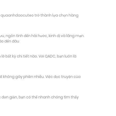
hiến quaanhdaocuteo trở thành lựa chọn hàng
u, ngôn tình đến hài hước, kinh dị và lãng mạn.
đáo đến đâu
ất kỳ chi tiết nào. Với QADC, bạn luôn là
ể không gây phiền nhiễu. Việc đọc truyện của
tác đơn giản, bạn có thể nhanh chóng tìm thấy