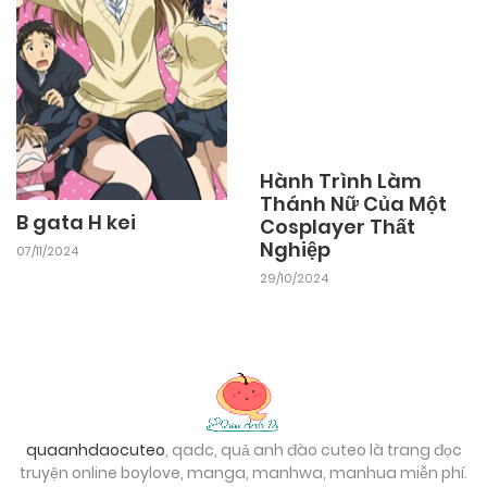
Hành Trình Làm
Thánh Nữ Của Một
B gata H kei
Cosplayer Thất
Nghiệp
07/11/2024
29/10/2024
quaanhdaocuteo
, qadc, quả anh đào cuteo là trang đọc
truyện online boylove, manga, manhwa, manhua miễn phí.