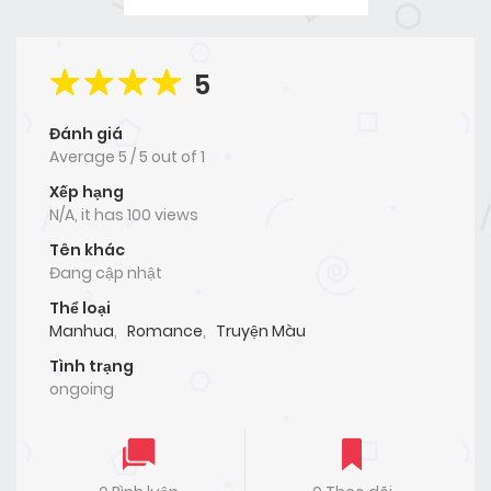
5
Đánh giá
Average
5
/
5
out of
1
Xếp hạng
N/A, it has 100 views
Tên khác
Đang cập nhật
Thể loại
Manhua
,
Romance
,
Truyện Màu
Tình trạng
ongoing