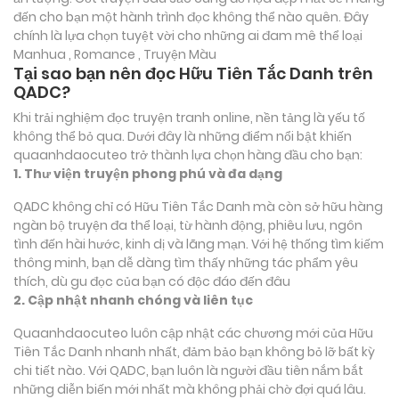
đến cho bạn một hành trình đọc không thể nào quên. Đây
chính là lựa chọn tuyệt vời cho những ai đam mê thể loại
Manhua , Romance , Truyện Màu
Tại sao bạn nên đọc Hữu Tiên Tắc Danh trên
QADC?
Khi trải nghiệm đọc truyện tranh online, nền tảng là yếu tố
không thể bỏ qua. Dưới đây là những điểm nổi bật khiến
quaanhdaocuteo trở thành lựa chọn hàng đầu cho bạn:
1. Thư viện truyện phong phú và đa dạng
QADC không chỉ có Hữu Tiên Tắc Danh mà còn sở hữu hàng
ngàn bộ truyện đa thể loại, từ hành động, phiêu lưu, ngôn
tình đến hài hước, kinh dị và lãng mạn. Với hệ thống tìm kiếm
thông minh, bạn dễ dàng tìm thấy những tác phẩm yêu
thích, dù gu đọc của bạn có độc đáo đến đâu
2. Cập nhật nhanh chóng và liên tục
Quaanhdaocuteo luôn cập nhật các chương mới của Hữu
Tiên Tắc Danh nhanh nhất, đảm bảo bạn không bỏ lỡ bất kỳ
chi tiết nào. Với QADC, bạn luôn là người đầu tiên nắm bắt
những diễn biến mới nhất mà không phải chờ đợi quá lâu.