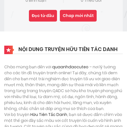
0 Bình luận
0 Theo dõi
Đọc từ đầu
Chap mới nhất
NỘI DUNG TRUYỆN HỮU TIÊN TẮC DANH
Chào mừng bạn đến với
quaanhdaocuteo
– nơi lý tưởng
cho các tín đồ truyện tranh online! Tại đây, chúng tôi đem
đến cho bạn một trải nghiệm đọc truyện tối ưu với giao diện
mượt mà, thân thiện, mang đến sự thoải mái và liền mạch
trong từng trang truyện.QADC sở hữu kho truyện phong phú
với nhiều thể loại, từ đam mỹ, cổ đại, ngôn tình, hành động,
phiêu lưu, kinh dị cho đến hài hước, lãng mạn, và xuyên
không, chắc chắn sẽ đáp ứng mọi sở thích của bạn.
Với bộ truyện
Hữu Tiên Tắc Danh
, bạn sẽ được đắm chìm vào
một thế giới đầy sắc màu với cốt truyện lôi cuốn và hình ảnh
ấn tượng. Cốt truyện sâu sắc cùng đồ họa đẹp mắt sẽ mang