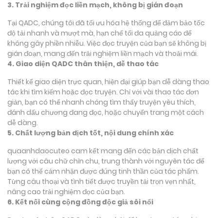
3. Trải nghiệm đọc liền mạch, không bị gián đoạn
Tại QADC, chúng tôi đã tối ưu hóa hệ thống để đảm bảo tốc
độ tải nhanh và mượt mà, hạn chế tối đa quảng cáo để
không gây phiền nhiễu. Việc đọc truyện của bạn sẽ không bị
gián đoạn, mang đến trải nghiệm liền mạch và thoải mái.
4. Giao diện QADC thân thiện, dễ thao tác
Thiết kế giao diện trực quan, hiện đại giúp bạn dễ dàng thao
tác khi tìm kiếm hoặc đọc truyện. Chỉ với vài thao tác đơn
giản, bạn có thể nhanh chóng tìm thấy truyện yêu thích,
đánh dấu chương đang đọc, hoặc chuyển trang một cách
dễ dàng.
5. Chất lượng bản dịch tốt, nội dung chính xác
quaanhdaocuteo cam kết mang đến các bản dịch chất
lượng với câu chữ chỉn chu, trung thành với nguyên tác để
bạn có thể cảm nhận được đúng tinh thần của tác phẩm.
Từng câu thoại và tình tiết được truyền tải trọn vẹn nhất,
nâng cao trải nghiệm đọc của bạn.
6. Kết nối cùng cộng đồng độc giả sôi nổi