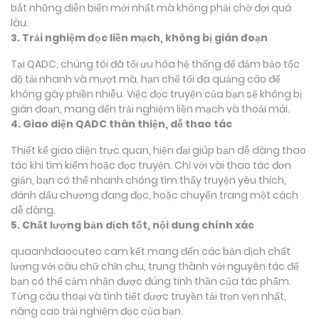
bắt những diễn biến mới nhất mà không phải chờ đợi quá
lâu.
3. Trải nghiệm đọc liền mạch, không bị gián đoạn
Tại QADC, chúng tôi đã tối ưu hóa hệ thống để đảm bảo tốc
độ tải nhanh và mượt mà, hạn chế tối đa quảng cáo để
không gây phiền nhiễu. Việc đọc truyện của bạn sẽ không bị
gián đoạn, mang đến trải nghiệm liền mạch và thoải mái.
4. Giao diện QADC thân thiện, dễ thao tác
Thiết kế giao diện trực quan, hiện đại giúp bạn dễ dàng thao
tác khi tìm kiếm hoặc đọc truyện. Chỉ với vài thao tác đơn
giản, bạn có thể nhanh chóng tìm thấy truyện yêu thích,
đánh dấu chương đang đọc, hoặc chuyển trang một cách
dễ dàng.
5. Chất lượng bản dịch tốt, nội dung chính xác
quaanhdaocuteo cam kết mang đến các bản dịch chất
lượng với câu chữ chỉn chu, trung thành với nguyên tác để
bạn có thể cảm nhận được đúng tinh thần của tác phẩm.
Từng câu thoại và tình tiết được truyền tải trọn vẹn nhất,
nâng cao trải nghiệm đọc của bạn.