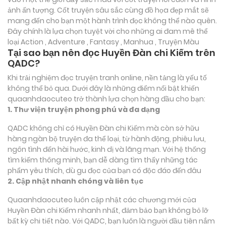
ảnh ấn tượng. Cốt truyện sâu sắc cùng đồ họa đẹp mắt sẽ
mang đến cho bạn một hành trình đọc không thể nào quên.
Đây chính là lựa chọn tuyệt vời cho những ai đam mê thể
loại
Action , Adventure , Fantasy , Manhua , Truyện Màu
Tại sao bạn nên đọc Huyền Đàn chi Kiếm trên
QADC?
Khi trải nghiệm đọc truyện tranh online, nền tảng là yếu tố
không thể bỏ qua. Dưới đây là những điểm nổi bật khiến
quaanhdaocuteo trở thành lựa chọn hàng đầu cho bạn:
1. Thư viện truyện phong phú và đa dạng
QADC không chỉ có Huyền Đàn chi Kiếm mà còn sở hữu
hàng ngàn bộ truyện đa thể loại, từ hành động, phiêu lưu,
ngôn tình đến hài hước, kinh dị và lãng mạn. Với hệ thống
tìm kiếm thông minh, bạn dễ dàng tìm thấy những tác
phẩm yêu thích, dù gu đọc của bạn có độc đáo đến đâu
2. Cập nhật nhanh chóng và liên tục
Quaanhdaocuteo luôn cập nhật các chương mới của
Huyền Đàn chi Kiếm nhanh nhất, đảm bảo bạn không bỏ lỡ
bất kỳ chi tiết nào. Với QADC, bạn luôn là người đầu tiên nắm