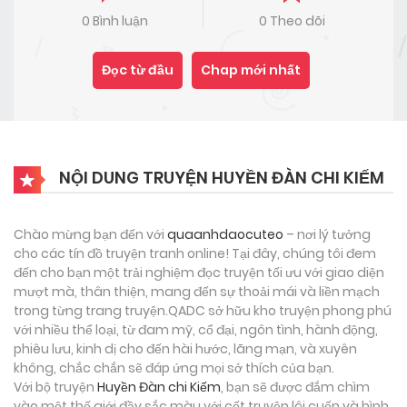
0 Bình luận
0 Theo dõi
Đọc từ đầu
Chap mới nhất
NỘI DUNG TRUYỆN HUYỀN ĐÀN CHI KIẾM
Chào mừng bạn đến với
quaanhdaocuteo
– nơi lý tưởng
cho các tín đồ truyện tranh online! Tại đây, chúng tôi đem
đến cho bạn một trải nghiệm đọc truyện tối ưu với giao diện
mượt mà, thân thiện, mang đến sự thoải mái và liền mạch
trong từng trang truyện.QADC sở hữu kho truyện phong phú
với nhiều thể loại, từ đam mỹ, cổ đại, ngôn tình, hành động,
phiêu lưu, kinh dị cho đến hài hước, lãng mạn, và xuyên
không, chắc chắn sẽ đáp ứng mọi sở thích của bạn.
Với bộ truyện
Huyền Đàn chi Kiếm
, bạn sẽ được đắm chìm
vào một thế giới đầy sắc màu với cốt truyện lôi cuốn và hình