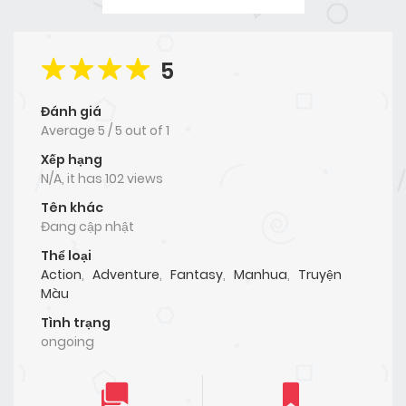
5
Đánh giá
Average
5
/
5
out of
1
Xếp hạng
N/A, it has 102 views
Tên khác
Đang cập nhật
Thể loại
Action
,
Adventure
,
Fantasy
,
Manhua
,
Truyện
Màu
Tình trạng
ongoing