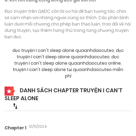
Đọc truyện trên QADC còn là cơ hội để bạn tương tác, chia
sẻ cảm nhận với những người cùng sở thích. Các phần bình
luận dưới mỗi chương cho phép bạn thảo luận, trao đổi về nội
dung truyện, tạo thêm hứng thú trong từng chương truyện
bạn đọc.
đọc truyện I can't sleep alone quaanhdaocuteo
,
đọc
truyện I can't sleep alone quaanhdaocuteo
,
đọc
truyện I can't sleep alone quaanhdaocuteo online
,
truyện I can't sleep alone tại quaanhdaocuteo miễn
phí
DANH SÁCH CHAPTER TRUYỆN I CAN'T
SLEEP ALONE
10/11/2024
Chapter 1