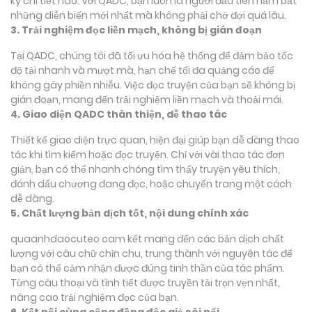
kỳ chi tiết nào. Với QADC, bạn luôn là người đầu tiên nắm bắt
những diễn biến mới nhất mà không phải chờ đợi quá lâu.
3. Trải nghiệm đọc liền mạch, không bị gián đoạn
Tại QADC, chúng tôi đã tối ưu hóa hệ thống để đảm bảo tốc
độ tải nhanh và mượt mà, hạn chế tối đa quảng cáo để
không gây phiền nhiễu. Việc đọc truyện của bạn sẽ không bị
gián đoạn, mang đến trải nghiệm liền mạch và thoải mái.
4. Giao diện QADC thân thiện, dễ thao tác
Thiết kế giao diện trực quan, hiện đại giúp bạn dễ dàng thao
tác khi tìm kiếm hoặc đọc truyện. Chỉ với vài thao tác đơn
giản, bạn có thể nhanh chóng tìm thấy truyện yêu thích,
đánh dấu chương đang đọc, hoặc chuyển trang một cách
dễ dàng.
5. Chất lượng bản dịch tốt, nội dung chính xác
quaanhdaocuteo cam kết mang đến các bản dịch chất
lượng với câu chữ chỉn chu, trung thành với nguyên tác để
bạn có thể cảm nhận được đúng tinh thần của tác phẩm.
Từng câu thoại và tình tiết được truyền tải trọn vẹn nhất,
nâng cao trải nghiệm đọc của bạn.
6. Kết nối cùng cộng đồng độc giả sôi nổi