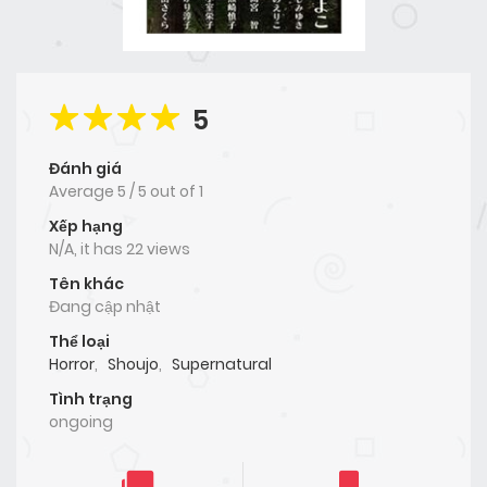
5
Đánh giá
Average
5
/
5
out of
1
Xếp hạng
N/A, it has 22 views
Tên khác
Đang cập nhật
Thể loại
Horror
,
Shoujo
,
Supernatural
Tình trạng
ongoing