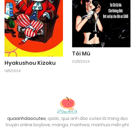
Tôi Mù
02/11/2024
Hyakushou Kizoku
14/11/2024
quaanhdaocuteo
, qadc, quả anh đào cuteo là trang đọc
truyện online boylove, manga, manhwa, manhua miễn phí.