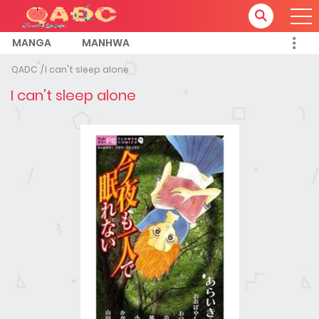
MANGA
MANHWA
QADC
I can't sleep alone
I can't sleep alone