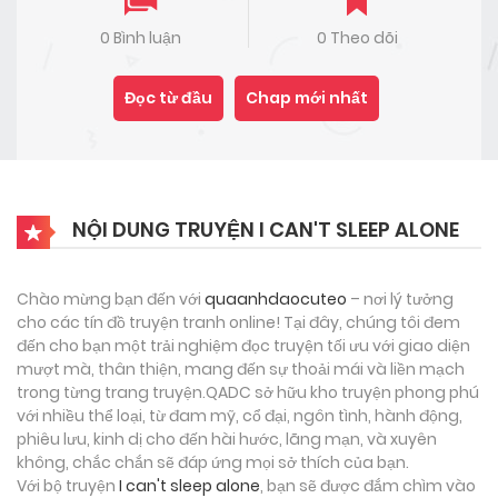
0 Bình luận
0 Theo dõi
Đọc từ đầu
Chap mới nhất
NỘI DUNG TRUYỆN I CAN'T SLEEP ALONE
Chào mừng bạn đến với
quaanhdaocuteo
– nơi lý tưởng
cho các tín đồ truyện tranh online! Tại đây, chúng tôi đem
đến cho bạn một trải nghiệm đọc truyện tối ưu với giao diện
mượt mà, thân thiện, mang đến sự thoải mái và liền mạch
trong từng trang truyện.QADC sở hữu kho truyện phong phú
với nhiều thể loại, từ đam mỹ, cổ đại, ngôn tình, hành động,
phiêu lưu, kinh dị cho đến hài hước, lãng mạn, và xuyên
không, chắc chắn sẽ đáp ứng mọi sở thích của bạn.
Với bộ truyện
I can't sleep alone
, bạn sẽ được đắm chìm vào