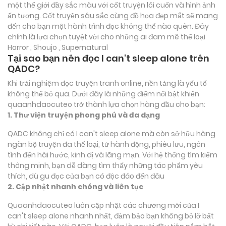
một thế giới đầy sắc màu với cốt truyện lôi cuốn và hình ảnh
ấn tượng. Cốt truyện sâu sắc cùng đồ họa đẹp mắt sẽ mang
đến cho bạn một hành trình đọc không thể nào quên. Đây
chính là lựa chọn tuyệt vời cho những ai đam mê thể loại
Horror , Shoujo , Supernatural
Tại sao bạn nên đọc I can't sleep alone trên
QADC?
Khi trải nghiệm đọc truyện tranh online, nền tảng là yếu tố
không thể bỏ qua. Dưới đây là những điểm nổi bật khiến
quaanhdaocuteo trở thành lựa chọn hàng đầu cho bạn:
1. Thư viện truyện phong phú và đa dạng
QADC không chỉ có I can't sleep alone mà còn sở hữu hàng
ngàn bộ truyện đa thể loại, từ hành động, phiêu lưu, ngôn
tình đến hài hước, kinh dị và lãng mạn. Với hệ thống tìm kiếm
thông minh, bạn dễ dàng tìm thấy những tác phẩm yêu
thích, dù gu đọc của bạn có độc đáo đến đâu
2. Cập nhật nhanh chóng và liên tục
Quaanhdaocuteo luôn cập nhật các chương mới của I
can't sleep alone nhanh nhất, đảm bảo bạn không bỏ lỡ bất