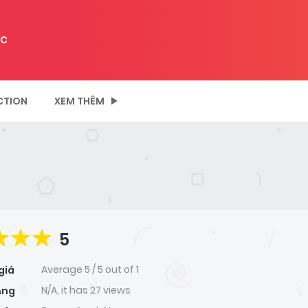
C
CTION
XEM THÊM
5
Average
5
/
5
out of
1
giá
N/A, it has 27 views
ạng