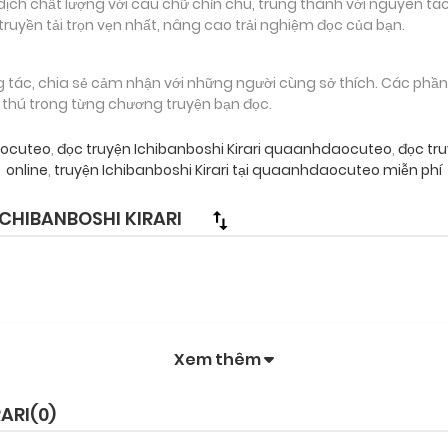
 chất lượng với câu chữ chỉn chu, trung thành với nguyên tác
truyền tải trọn vẹn nhất, nâng cao trải nghiệm đọc của bạn.
g tác, chia sẻ cảm nhận với những người cùng sở thích. Các phầ
g thú trong từng chương truyện bạn đọc.
aocuteo
,
đọc truyện Ichibanboshi Kirari quaanhdaocuteo
,
đọc tru
online
,
truyện Ichibanboshi Kirari tại quaanhdaocuteo miễn phí
CHIBANBOSHI KIRARI
Xem thêm
ARI(
0
)