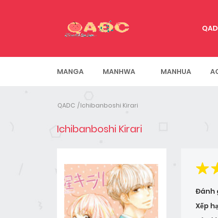
QAD
MANGA
MANHWA
MANHUA
A
QADC
Ichibanboshi Kirari
Ichibanboshi Kirari
Đánh 
Xếp h