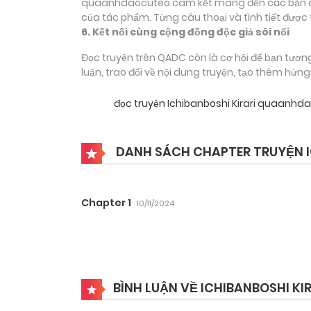
quaanhdaocuteo cam kết mang đến các bản dịch
của tác phẩm. Từng câu thoại và tình tiết được 
6. Kết nối cùng cộng đồng độc giả sôi nổi
Đọc truyện trên QADC còn là cơ hội để bạn tươn
luận, trao đổi về nội dung truyện, tạo thêm hứn
đọc truyện Ichibanboshi Kirari quaanhd
DANH SÁCH CHAPTER TRUYỆN I
Chapter 1
10/11/2024
BÌNH LUẬN VỀ ICHIBANBOSHI KIR