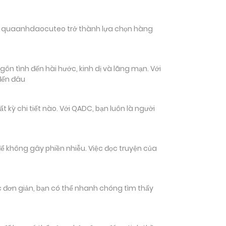
hiến quaanhdaocuteo trở thành lựa chọn hàng
ôn tình đến hài hước, kinh dị và lãng mạn. Với
đến đâu
ỳ chi tiết nào. Với QADC, bạn luôn là người
ể không gây phiền nhiễu. Việc đọc truyện của
tác đơn giản, bạn có thể nhanh chóng tìm thấy