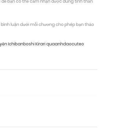
 để bạn có thể cảm nhận được đúng tinh thần
n bình luận dưới mỗi chương cho phép bạn thảo
yện Ichibanboshi Kirari quaanhdaocuteo