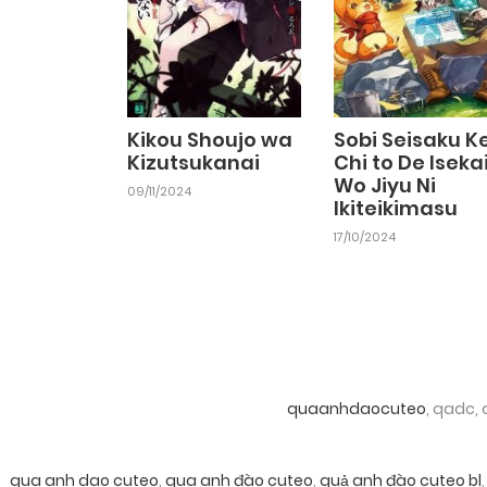
Kikou Shoujo wa
Sobi Seisaku Ke
Kizutsukanai
Chi to De Iseka
Wo Jiyu Ni
09/11/2024
Ikiteikimasu
17/10/2024
quaanhdaocuteo
, qadc,
qua anh dao cuteo
,
qua anh đào cuteo
,
quả anh đào cuteo bl