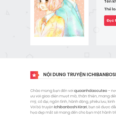
Tên k
Thể lo
Đọc 
NỘI DUNG TRUYỆN ICHIBANBOSH
Chào mừng bạn đến với
quaanhdaocuteo
– nơ
ưu với giao diện mượt mà, thân thiện, mang đến
mỹ, cổ đại, ngôn tình, hành động, phiêu lưu, ki
Với bộ truyện
Ichibanboshi Kirari
, bạn sẽ được đ
họa đẹp mắt sẽ mang đến cho bạn một hành trìn