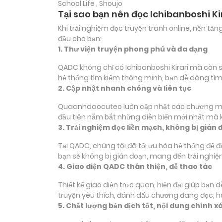
School Life , Shoujo
Tại sao bạn nên đọc Ichibanboshi K
Khi trải nghiệm đọc truyện tranh online, nền t
đầu cho bạn:
1. Thư viện truyện phong phú và đa dạng
QADC không chỉ có Ichibanboshi Kirari mà còn sở
hệ thống tìm kiếm thông minh, bạn dễ dàng tìm
2. Cập nhật nhanh chóng và liên tục
Quaanhdaocuteo luôn cập nhật các chương mới củ
đầu tiên nắm bắt những diễn biến mới nhất mà k
3. Trải nghiệm đọc liền mạch, không bị gián 
Tại QADC, chúng tôi đã tối ưu hóa hệ thống để 
bạn sẽ không bị gián đoạn, mang đến trải nghiệ
4. Giao diện QADC thân thiện, dễ thao tác
Thiết kế giao diện trực quan, hiện đại giúp bạn
truyện yêu thích, đánh dấu chương đang đọc, 
5. Chất lượng bản dịch tốt, nội dung chính x