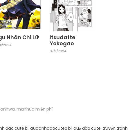
gu Nhân Chi Lữ
Itsudatte
Yokogao
11/2024
07/11/2024
 manhwa, manhua miễn phí.
nh đào cute bl
,
quaanhdaocuteo bl
,
quả đào cute
,
truyện tranh