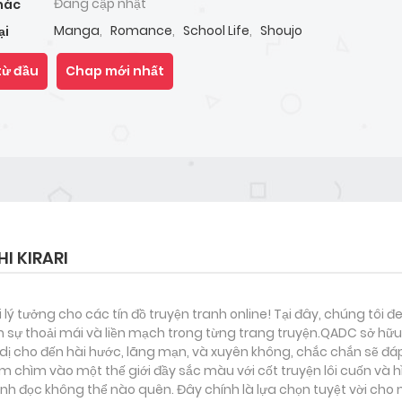
Đang cập nhật
hác
Manga
,
Romance
,
School Life
,
Shoujo
ại
từ đầu
Chap mới nhất
I KIRARI
i lý tưởng cho các tín đồ truyện tranh online! Tại đây, chúng tôi 
 sự thoải mái và liền mạch trong từng trang truyện.QADC sở hữu 
nh dị cho đến hài hước, lãng mạn, và xuyên không, chắc chắn sẽ đá
ắm chìm vào một thế giới đầy sắc màu với cốt truyện lôi cuốn và 
h đọc không thể nào quên. Đây chính là lựa chọn tuyệt vời cho