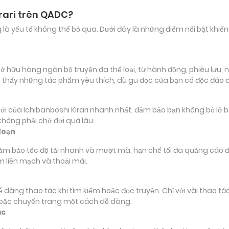
irari trên QADC?
ảng là yếu tố không thể bỏ qua. Dưới đây là những điểm nổi bật k
 hữu hàng ngàn bộ truyện đa thể loại, từ hành động, phiêu lưu, ng
 thấy những tác phẩm yêu thích, dù gu đọc của bạn có độc đáo 
a Ichibanboshi Kirari nhanh nhất, đảm bảo bạn không bỏ lỡ bất k
hông phải chờ đợi quá lâu.
đoạn
đảm bảo tốc độ tải nhanh và mượt mà, hạn chế tối đa quảng cáo đ
m liền mạch và thoải mái.
 dễ dàng thao tác khi tìm kiếm hoặc đọc truyện. Chỉ với vài thao 
hoặc chuyển trang một cách dễ dàng.
ác