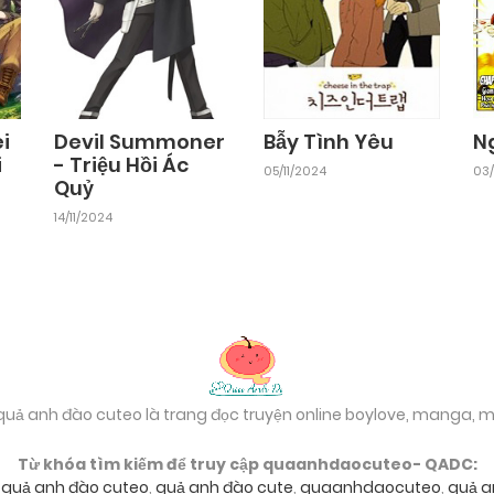
i
Devil Summoner
Bẫy Tình Yêu
N
i
- Triệu Hồi Ác
05/11/2024
03/
Quỷ
14/11/2024
 quả anh đào cuteo là trang đọc truyện online boylove, manga,
Từ khóa tìm kiếm để truy cập quaanhdaocuteo- QADC:
,
quả anh đào cuteo
,
quả anh đào cute
,
quaanhdaocuteo
,
quả a