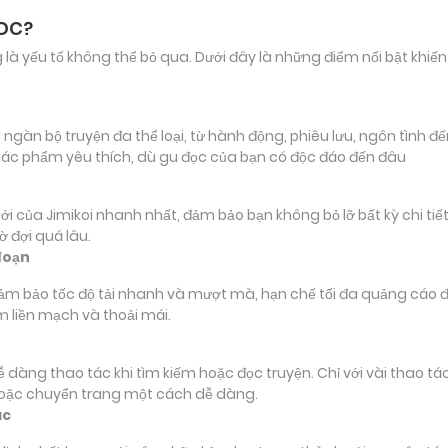
ADC?
ảng là yếu tố không thể bỏ qua. Dưới đây là những điểm nổi bật k
àn bộ truyện đa thể loại, từ hành động, phiêu lưu, ngôn tình đến
tác phẩm yêu thích, dù gu đọc của bạn có độc đáo đến đâu
a Jimikoi nhanh nhất, đảm bảo bạn không bỏ lỡ bất kỳ chi tiết 
 đợi quá lâu.
đoạn
đảm bảo tốc độ tải nhanh và mượt mà, hạn chế tối đa quảng cáo đ
m liền mạch và thoải mái.
 dễ dàng thao tác khi tìm kiếm hoặc đọc truyện. Chỉ với vài thao 
hoặc chuyển trang một cách dễ dàng.
ác