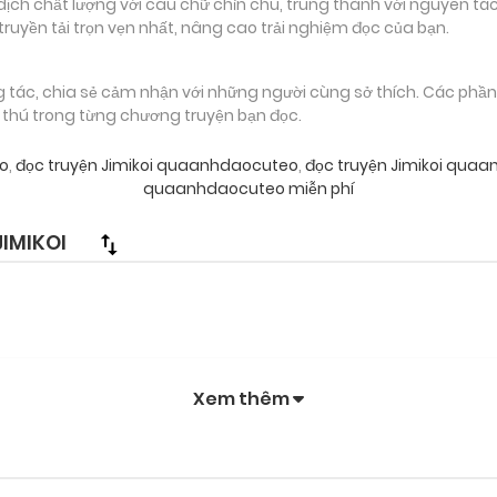
 chất lượng với câu chữ chỉn chu, trung thành với nguyên tác
truyền tải trọn vẹn nhất, nâng cao trải nghiệm đọc của bạn.
g tác, chia sẻ cảm nhận với những người cùng sở thích. Các phầ
g thú trong từng chương truyện bạn đọc.
o
,
đọc truyện Jimikoi quaanhdaocuteo
,
đọc truyện Jimikoi quaa
quaanhdaocuteo miễn phí
IMIKOI
Xem thêm