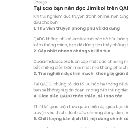
Shoujo
Tại sao bạn nên đọc Jimikoi trên Q
Khi trải nghiệm đọc truyện tranh online, nền t
đầu cho bạn:
1. Thư viện truyện phong phú và đa dạng
QADC không chỉ có Jimikoi mà còn sở hữu hàng ng
kiếm thông minh, bạn dễ dàng tìm thấy những 
2. Cập nhật nhanh chóng và liên tục
Quaanhdaocuteo luôn cập nhật các chương mới củ
bắt những diễn biến mới nhất mà không phải chờ
3. Trải nghiệm đọc liền mạch, không bị gián 
Tại QADC, chúng tôi đã tối ưu hóa hệ thống để 
bạn sẽ không bị gián đoạn, mang đến trải nghiệ
4. Giao diện QADC thân thiện, dễ thao tác
Thiết kế giao diện trực quan, hiện đại giúp bạn
truyện yêu thích, đánh dấu chương đang đọc, 
5. Chất lượng bản dịch tốt, nội dung chính x