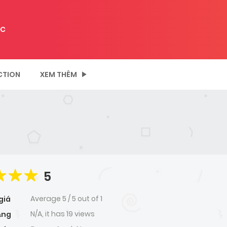
C
CTION
XEM THÊM
5
Average
5
/
5
out of
1
giá
N/A, it has 19 views
ạng