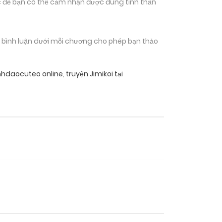
 để bạn có thể cảm nhận được đúng tinh thần
n bình luận dưới mỗi chương cho phép bạn thảo
nhdaocuteo online
,
truyện Jimikoi tại