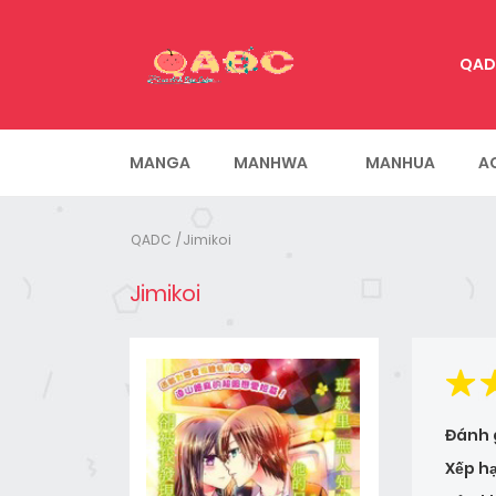
QAD
MANGA
MANHWA
MANHUA
A
QADC
Jimikoi
Jimikoi
Đánh 
Xếp h