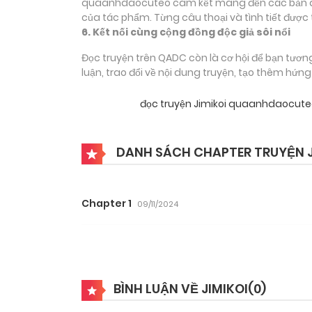
quaanhdaocuteo cam kết mang đến các bản dịch
của tác phẩm. Từng câu thoại và tình tiết được 
6. Kết nối cùng cộng đồng độc giả sôi nổi
Đọc truyện trên QADC còn là cơ hội để bạn tươn
luận, trao đổi về nội dung truyện, tạo thêm hứn
đọc truyện Jimikoi quaanhdaocute
DANH SÁCH CHAPTER TRUYỆN J
Chapter 1
09/11/2024
BÌNH LUẬN VỀ JIMIKOI(
0
)