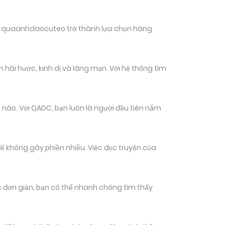
hiến quaanhdaocuteo trở thành lựa chọn hàng
 hài hước, kinh dị và lãng mạn. Với hệ thống tìm
nào. Với QADC, bạn luôn là người đầu tiên nắm
ể không gây phiền nhiễu. Việc đọc truyện của
tác đơn giản, bạn có thể nhanh chóng tìm thấy