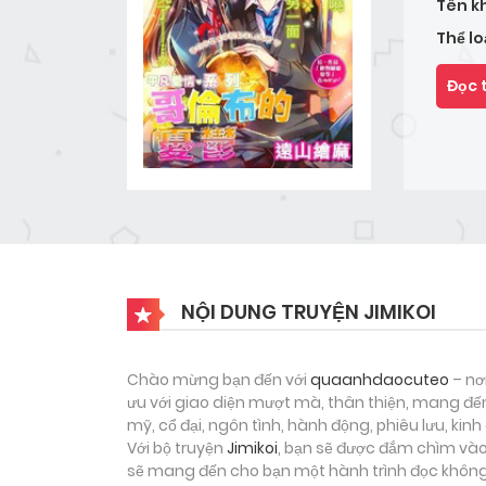
Tên k
Thể lo
Đọc 
NỘI DUNG TRUYỆN JIMIKOI
Chào mừng bạn đến với
quaanhdaocuteo
– nơ
ưu với giao diện mượt mà, thân thiện, mang đến
mỹ, cổ đại, ngôn tình, hành động, phiêu lưu, ki
Với bộ truyện
Jimikoi
, bạn sẽ được đắm chìm vào 
sẽ mang đến cho bạn một hành trình đọc không 