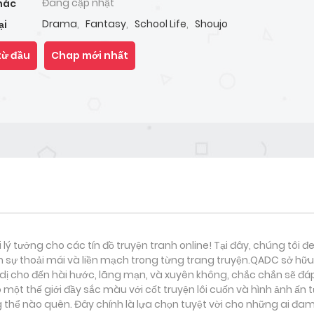
Đang cập nhật
hác
Drama
,
Fantasy
,
School Life
,
Shoujo
ại
từ đầu
Chap mới nhất
i lý tưởng cho các tín đồ truyện tranh online! Tại đây, chúng tôi 
 sự thoải mái và liền mạch trong từng trang truyện.QADC sở hữu 
nh dị cho đến hài hước, lãng mạn, và xuyên không, chắc chắn sẽ đá
một thế giới đầy sắc màu với cốt truyện lôi cuốn và hình ảnh ấn
thể nào quên. Đây chính là lựa chọn tuyệt vời cho những ai đam