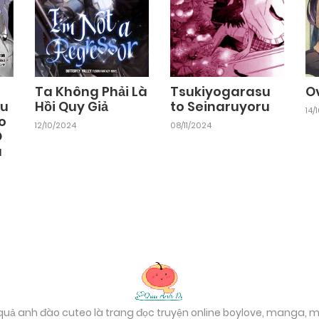
Ta Không Phải Là
Tsukiyogarasu
O
ru
Hồi Quy Giả
to Seinaruyoru
14/
o
12/10/2024
08/11/2024
O
a
 quả anh đào cuteo là trang đọc truyện online boylove, manga,