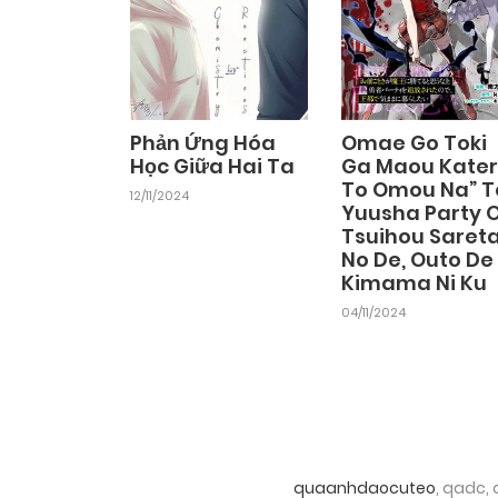
Phản Ứng Hóa
Omae Go Toki
Học Giữa Hai Ta
Ga Maou Kate
To Omou Na” T
12/11/2024
Yuusha Party 
Tsuihou Saret
No De, Outo De
Kimama Ni Ku
04/11/2024
quaanhdaocuteo
, qadc,