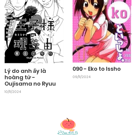
09/11/2024
Chapter 130
09/11/2024
Chapter 129
09/11/2024
Chapter 128
090 - Eko to Issho
Lý do anh ấy là
09/11/2024
Chapter 127
hoàng tử -
09/11/2024
Oujisama no Ryuu
10/11/2024
09/11/2024
Chapter 126
09/11/2024
Chapter 125
09/11/2024