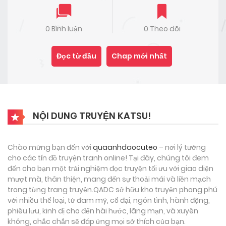
0 Bình luận
0 Theo dõi
Đọc từ đầu
Chap mới nhất
NỘI DUNG TRUYỆN KATSU!
Chào mừng bạn đến với
quaanhdaocuteo
– nơi lý tưởng
cho các tín đồ truyện tranh online! Tại đây, chúng tôi đem
đến cho bạn một trải nghiệm đọc truyện tối ưu với giao diện
mượt mà, thân thiện, mang đến sự thoải mái và liền mạch
trong từng trang truyện.QADC sở hữu kho truyện phong phú
với nhiều thể loại, từ đam mỹ, cổ đại, ngôn tình, hành động,
phiêu lưu, kinh dị cho đến hài hước, lãng mạn, và xuyên
không, chắc chắn sẽ đáp ứng mọi sở thích của bạn.