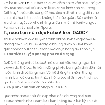
Với bộ truyện
Katsu!
, bạn sẽ được đắm chìm vào một thế giới
đầy sắc màu với cốt truyện lôi cuốn và hình ảnh ấn tượng.
Cốt truyện sâu sắc cùng đồ họa đẹp mắt sẽ mang đến cho
bạn một hành trình đọc không thể nào quên. Đây chính là
lựa chọn tuyệt vời cho những ai đam mê thể loại
Manga ,
Romance , School Life , Sports
Tại sao bạn nên đọc Katsu! trên QADC?
Khi trải nghiệm đọc truyện tranh online, nền tảng là yếu tố
không thể bỏ qua. Dưới đây là những điểm nổi bật khiến
quaanhdaocuteo trở thành lựa chọn hàng đầu cho bạn:
1. Thư viện truyện phong phú và đa dạng
QADC không chỉ có Katsu! mà còn sở hữu hàng ngàn bộ
truyện đa thể loại, từ hành động, phiêu lưu, ngôn tình đến hài
hước, kinh dị và lãng mạn. Với hệ thống tìm kiếm thông
minh, bạn dễ dàng tìm thấy những tác phẩm yêu thích, dù
gu đọc của bạn có độc đáo đến đâu
2. Cập nhật nhanh chóng và liên tục
Quaanhdaocuteo luôn cập nhật các chương mới của
Katsu! nhanh nhất, đảm bảo bạn không bỏ lỡ bất kỳ chi tiết