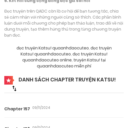
6. Kết nối cùng cộng đồng độc giả sôi nổi
Đọc truyện trên QADC còn là cơ hội để bạn tương tác, chia
sẻ cảm nhận với những người cùng sở thích. Các phần bình
luận dưới mỗi chương cho phép bạn thảo luận, trao đổi về nội
dung truyện, tạo thêm hứng thú trong từng chương truyện
bạn đọc.
đọc truyện Katsu! quaanhdaocuteo
,
đọc truyện
Katsu! quaanhdaocuteo
,
đọc truyện Katsu!
quaanhdaocuteo online
,
truyện Katsu! tại
quaanhdaocuteo miễn phí
DANH SÁCH CHAPTER TRUYỆN KATSU!
09/11/2024
Chapter 157
09/11/2024