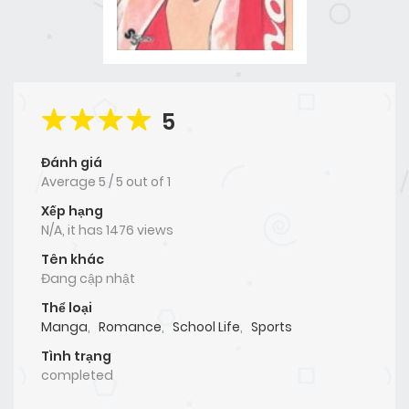
5
Đánh giá
Average
5
/
5
out of
1
Xếp hạng
N/A, it has 1476 views
Tên khác
Đang cập nhật
Thể loại
Manga
,
Romance
,
School Life
,
Sports
Tình trạng
completed