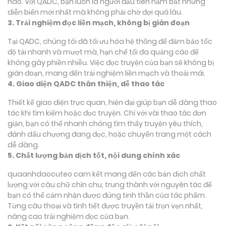
nào. Với QADC, bạn luôn là người đầu tiên nắm bắt những
diễn biến mới nhất mà không phải chờ đợi quá lâu.
3. Trải nghiệm đọc liền mạch, không bị gián đoạn
Tại QADC, chúng tôi đã tối ưu hóa hệ thống để đảm bảo tốc
độ tải nhanh và mượt mà, hạn chế tối đa quảng cáo để
không gây phiền nhiễu. Việc đọc truyện của bạn sẽ không bị
gián đoạn, mang đến trải nghiệm liền mạch và thoải mái.
4. Giao diện QADC thân thiện, dễ thao tác
Thiết kế giao diện trực quan, hiện đại giúp bạn dễ dàng thao
tác khi tìm kiếm hoặc đọc truyện. Chỉ với vài thao tác đơn
giản, bạn có thể nhanh chóng tìm thấy truyện yêu thích,
đánh dấu chương đang đọc, hoặc chuyển trang một cách
dễ dàng.
5. Chất lượng bản dịch tốt, nội dung chính xác
quaanhdaocuteo cam kết mang đến các bản dịch chất
lượng với câu chữ chỉn chu, trung thành với nguyên tác để
bạn có thể cảm nhận được đúng tinh thần của tác phẩm.
Từng câu thoại và tình tiết được truyền tải trọn vẹn nhất,
nâng cao trải nghiệm đọc của bạn.