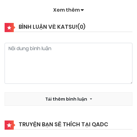
Xem thêm
09/11/2024
Chapter 149
BÌNH LUẬN VỀ KATSU!(
0
)
09/11/2024
Chapter 148
09/11/2024
Chapter 147
09/11/2024
Chapter 146
09/11/2024
Tải thêm bình luận
Chapter 145
09/11/2024
Chapter 144
TRUYỆN BẠN SẼ THÍCH TẠI QADC