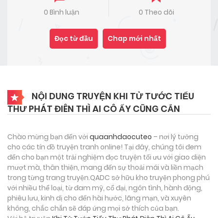
0 Bình luận
0 Theo dõi
Đọc từ đầu
Chap mới nhất
NỘI DUNG TRUYỆN KHI TỬ TƯỚC TIỂU
THƯ PHÁT ĐIÊN THÌ AI CÔ ẤY CŨNG CẮN
Chào mừng bạn đến với
quaanhdaocuteo
– nơi lý tưởng
cho các tín đồ truyện tranh online! Tại đây, chúng tôi đem
đến cho bạn một trải nghiệm đọc truyện tối ưu với giao diện
mượt mà, thân thiện, mang đến sự thoải mái và liền mạch
trong từng trang truyện.QADC sở hữu kho truyện phong phú
với nhiều thể loại, từ đam mỹ, cổ đại, ngôn tình, hành động,
phiêu lưu, kinh dị cho đến hài hước, lãng mạn, và xuyên
không, chắc chắn sẽ đáp ứng mọi sở thích của bạn.