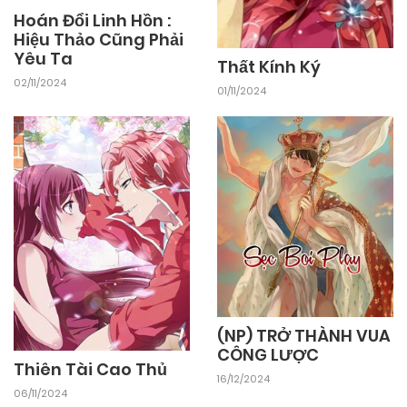
Hoán Đổi Linh Hồn :
28/09/2024
Chapter 16
Hiệu Thảo Cũng Phải
Yêu Ta
Thất Kính Ký
02/11/2024
28/09/2024
Chapter 15
01/11/2024
28/09/2024
Chapter 14
28/09/2024
Chapter 13
28/09/2024
Chapter 12
(NP) TRỞ THÀNH VUA
28/09/2024
Chapter 11
CÔNG LƯỢC
Thiên Tài Cao Thủ
16/12/2024
06/11/2024
28/09/2024
Chapter 10