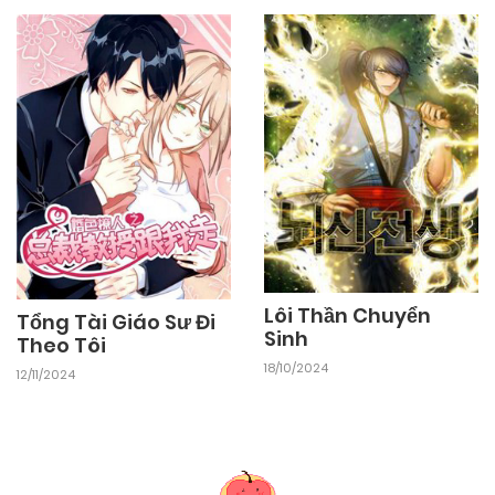
28/09/2024
Chapter 9
28/09/2024
Chapter 8
28/09/2024
Chapter 7
28/09/2024
Chapter 6
Lôi Thần Chuyển
Tổng Tài Giáo Sư Đi
Sinh
Theo Tôi
18/10/2024
12/11/2024
28/09/2024
Chapter 5
28/09/2024
Chapter 4