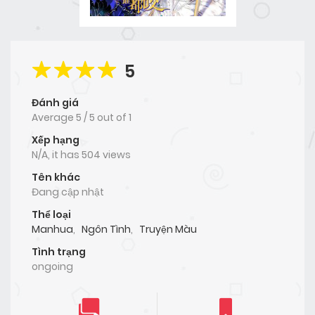
5
Đánh giá
Average
5
/
5
out of
1
Xếp hạng
N/A, it has 504 views
Tên khác
Đang cập nhật
Thể loại
Manhua
,
Ngôn Tình
,
Truyện Màu
Tình trạng
ongoing