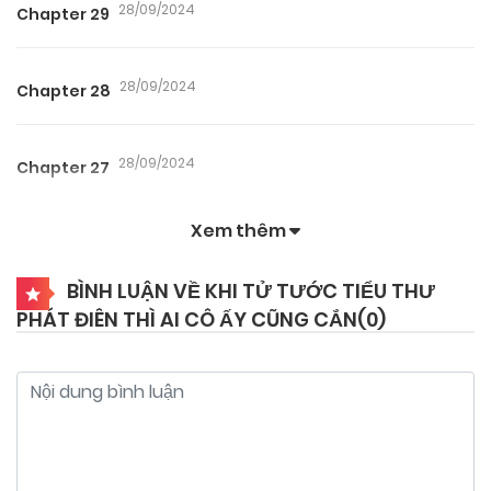
28/09/2024
Chapter 29
28/09/2024
Chapter 28
28/09/2024
Chapter 27
Xem thêm
28/09/2024
Chapter 26
BÌNH LUẬN VỀ KHI TỬ TƯỚC TIỂU THƯ
PHÁT ĐIÊN THÌ AI CÔ ẤY CŨNG CẮN(
0
)
28/09/2024
Chapter 25
28/09/2024
Chapter 24
28/09/2024
Chapter 23