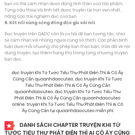
bạn có thể cảm nhận được đúng tinh thần của tác phẩm.
Từng câu thoại và tình tiết được truyền tải trọn vẹn nhất,
nâng cao trải nghiệm đọc của bạn.
6. Kết nối cùng cộng đồng độc giả sôi nổi
Đọc truyện trên QADC còn là cơ hội để bạn tương tác, chia
sẻ cảm nhận với những người cùng sở thích. Các phần bình
luận dưới mỗi chương cho phép bạn thảo luận, trao đổi về nội
dung truyện, tạo thêm hứng thú trong từng chương truyện
bạn đọc.
đọc truyện Khi Tử Tước Tiểu Thư Phát Điên Thì Ai Cô Ấy
Cũng Cắn quaanhdaocuteo
,
đọc truyện Khi Tử Tước
Tiểu Thư Phát Điên Thì Ai Cô Ấy Cũng Cắn
quaanhdaocuteo
,
đọc truyện Khi Tử Tước Tiểu Thư
Phát Điên Thì Ai Cô Ấy Cũng Cắn quaanhdaocuteo
online
,
truyện Khi Tử Tước Tiểu Thư Phát Điên Thì Ai Cô
Ấy Cũng Cắn tại quaanhdaocuteo miễn phí
DANH SÁCH CHAPTER TRUYỆN KHI TỬ
TƯỚC TIỂU THƯ PHÁT ĐIÊN THÌ AI CÔ ẤY CŨNG