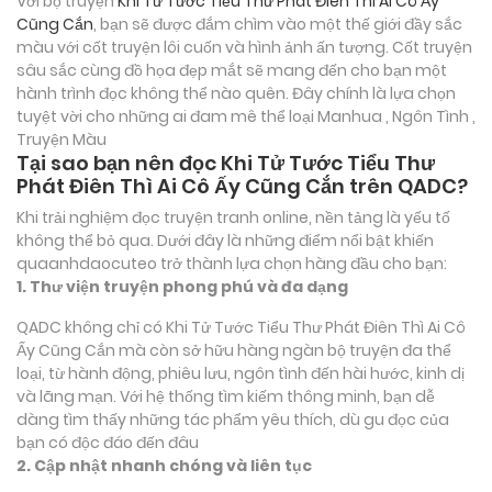
Với bộ truyện
Khi Tử Tước Tiểu Thư Phát Điên Thì Ai Cô Ấy
Cũng Cắn
, bạn sẽ được đắm chìm vào một thế giới đầy sắc
màu với cốt truyện lôi cuốn và hình ảnh ấn tượng. Cốt truyện
sâu sắc cùng đồ họa đẹp mắt sẽ mang đến cho bạn một
hành trình đọc không thể nào quên. Đây chính là lựa chọn
tuyệt vời cho những ai đam mê thể loại
Manhua , Ngôn Tình ,
Truyện Màu
Tại sao bạn nên đọc Khi Tử Tước Tiểu Thư
Phát Điên Thì Ai Cô Ấy Cũng Cắn trên QADC?
Khi trải nghiệm đọc truyện tranh online, nền tảng là yếu tố
không thể bỏ qua. Dưới đây là những điểm nổi bật khiến
quaanhdaocuteo trở thành lựa chọn hàng đầu cho bạn:
1. Thư viện truyện phong phú và đa dạng
QADC không chỉ có Khi Tử Tước Tiểu Thư Phát Điên Thì Ai Cô
Ấy Cũng Cắn mà còn sở hữu hàng ngàn bộ truyện đa thể
loại, từ hành động, phiêu lưu, ngôn tình đến hài hước, kinh dị
và lãng mạn. Với hệ thống tìm kiếm thông minh, bạn dễ
dàng tìm thấy những tác phẩm yêu thích, dù gu đọc của
bạn có độc đáo đến đâu
2. Cập nhật nhanh chóng và liên tục