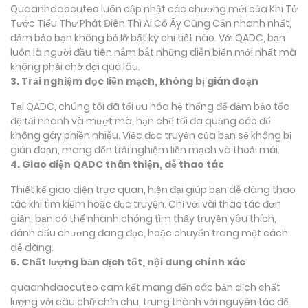
Quaanhdaocuteo luôn cập nhật các chương mới của Khi Tử
Tước Tiểu Thư Phát Điên Thì Ai Cô Ấy Cũng Cắn nhanh nhất,
đảm bảo bạn không bỏ lỡ bất kỳ chi tiết nào. Với QADC, bạn
luôn là người đầu tiên nắm bắt những diễn biến mới nhất mà
không phải chờ đợi quá lâu.
3. Trải nghiệm đọc liền mạch, không bị gián đoạn
Tại QADC, chúng tôi đã tối ưu hóa hệ thống để đảm bảo tốc
độ tải nhanh và mượt mà, hạn chế tối đa quảng cáo để
không gây phiền nhiễu. Việc đọc truyện của bạn sẽ không bị
gián đoạn, mang đến trải nghiệm liền mạch và thoải mái.
4. Giao diện QADC thân thiện, dễ thao tác
Thiết kế giao diện trực quan, hiện đại giúp bạn dễ dàng thao
tác khi tìm kiếm hoặc đọc truyện. Chỉ với vài thao tác đơn
giản, bạn có thể nhanh chóng tìm thấy truyện yêu thích,
đánh dấu chương đang đọc, hoặc chuyển trang một cách
dễ dàng.
5. Chất lượng bản dịch tốt, nội dung chính xác
quaanhdaocuteo cam kết mang đến các bản dịch chất
lượng với câu chữ chỉn chu, trung thành với nguyên tác để