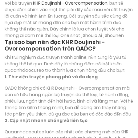
Với bộ truyện
KHR Doujinshi - Overcompensation
, bạn sẽ
được đắm chìm vào một thế giới đầy sắc màu với cốt truyện
lôi cuốn và hình ảnh ấn tượng. Cốt truyện sâu sắc cùng đồ
họa đẹp mắt sẽ mang đến cho bạn một hành trình đọc
không thể nào quên. Đây chính là lựa chọn tuyệt vời cho
những ai đam mê thể loại
One shot , Shoujo Ai , Shounen
Tại sao bạn nên đọc KHR Doujinshi -
Overcompensation trên QADC?
Khi trải nghiệm đọc truyện tranh online, nền tảng là yếu tố
không thể bỏ qua. Dưới đây là những điểm nổi bật khiến
quaanhdaocuteo trở thành lựa chọn hàng đầu cho bạn:
1. Thư viện truyện phong phú và đa dạng
QADC không chỉ có KHR Doujinshi - Overcompensation mà
còn sở hữu hàng ngàn bộ truyện đa thể loại, từ hành động,
phiêu lưu, ngôn tình đến hài hước, kinh dị và lãng mạn. Với hệ
thống tìm kiếm thông minh, bạn dễ dàng tìm thấy những
tác phẩm yêu thích, dù gu đọc của bạn có độc đáo đến đâu
2. Cập nhật nhanh chóng và liên tục
Quaanhdaocuteo luôn cập nhật các chương mới của KHR