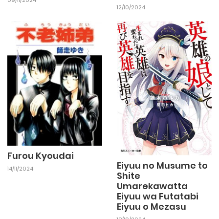
12/10/2024
Furou Kyoudai
Eiyuu no Musume to
14/11/2024
Shite
Umarekawatta
Eiyuu wa Futatabi
Eiyuu o Mezasu