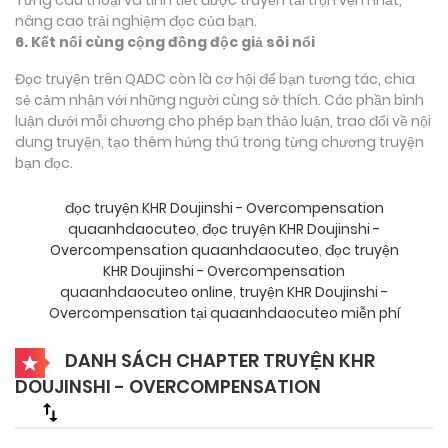
nâng cao trải nghiệm đọc của bạn.
6. Kết nối cùng cộng đồng độc giả sôi nổi
Đọc truyện trên QADC còn là cơ hội để bạn tương tác, chia
sẻ cảm nhận với những người cùng sở thích. Các phần bình
luận dưới mỗi chương cho phép bạn thảo luận, trao đổi về nội
dung truyện, tạo thêm hứng thú trong từng chương truyện
bạn đọc.
đọc truyện KHR Doujinshi - Overcompensation
quaanhdaocuteo
,
đọc truyện KHR Doujinshi -
Overcompensation quaanhdaocuteo
,
đọc truyện
KHR Doujinshi - Overcompensation
quaanhdaocuteo online
,
truyện KHR Doujinshi -
Overcompensation tại quaanhdaocuteo miễn phí
DANH SÁCH CHAPTER TRUYỆN KHR
DOUJINSHI - OVERCOMPENSATION