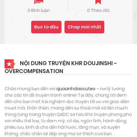
0 Bình luận
0 Theo dõi
Đọc từ đầu
Chap mới nhất
NỘI DUNG TRUYỆN KHR DOUJINSHI -
OVERCOMPENSATION
Chào mừng bạn đến với
quaanhdaocuteo
– nơi lý tưởng
cho các tín đồ truyện tranh online! Tại đây, chúng tôi đem
đến cho bạn một trải nghiệm đọc truyện tối ưu với giao diện
mượt mà, thân thiện, mang đến sự thoải mái và liền mạch
trong từng trang truyện.QADC sở hữu kho truyện phong phú
với nhiều thể loại, từ đam mỹ, cổ đại, ngôn tình, hành động,
phiêu lưu, kinh dị cho đến hài hước, lãng mạn, và xuyên
không, chắc chắn sẽ đáp ứng mọi sở thích của bạn.