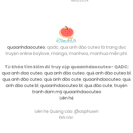
18/10/2024
quaanhdaocuteo
, qadc, quả anh đào cuteo là trang đọc
truyện online boylove, manga, manhwa, manhua miễn phí.
Từ khóa tìm kiếm để truy cập quaanhdaocuteo- QADC:
qua anh dao cuteo
,
qua anh đào cuteo
,
quả anh đào cuteo bl
,
quả anh đào cuteo
,
quả anh đào cute
,
quaanhdaocuteo
,
quả
anh đào cute bl
,
quaanhdaocuteo bl
,
quả đào cute
,
truyện
tranh đam mỹ quaanhdaocuteo
Liên hệ
Liên hệ Quảng cáo: @asphuwn
Đối tác:
mi2manga
,
umetruyen
,
truyengihot
,
789club
,
go88
,
red88
,
sunwin
,
hitclub
,
debet
,
nhà cái uy tín
,
game bài đổi thưởng
,