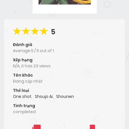
5
Đánh giá
Average
5
/
5
out of
1
Xếp hạng
N/A, it has 23 views
Tên khác
Đang cập nhật
Thể loại
One shot
,
Shoujo Ai
,
Shounen
Tình trạng
completed