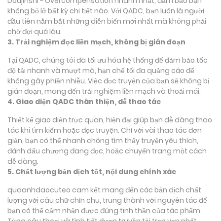
Doujinshi - Overcompensation nhanh nhất, đảm bảo bạn
không bỏ lỡ bất kỳ chi tiết nào. Với QADC, bạn luôn là người
đầu tiên nắm bắt những diễn biến mới nhất mà không phải
chờ đợi quá lâu.
3. Trải nghiệm đọc liền mạch, không bị gián đoạn
Tại QADC, chúng tôi đã tối ưu hóa hệ thống để đảm bảo tốc
độ tải nhanh và mượt mà, hạn chế tối đa quảng cáo để
không gây phiền nhiễu. Việc đọc truyện của bạn sẽ không bị
gián đoạn, mang đến trải nghiệm liền mạch và thoải mái.
4. Giao diện QADC thân thiện, dễ thao tác
Thiết kế giao diện trực quan, hiện đại giúp bạn dễ dàng thao
tác khi tìm kiếm hoặc đọc truyện. Chỉ với vài thao tác đơn
giản, bạn có thể nhanh chóng tìm thấy truyện yêu thích,
đánh dấu chương đang đọc, hoặc chuyển trang một cách
dễ dàng.
5. Chất lượng bản dịch tốt, nội dung chính xác
quaanhdaocuteo cam kết mang đến các bản dịch chất
lượng với câu chữ chỉn chu, trung thành với nguyên tác để
bạn có thể cảm nhận được đúng tinh thần của tác phẩm.
Từng câu thoại và tình tiết được truyền tải trọn vẹn nhất,