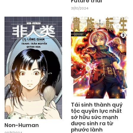
Future trial
31/10/2024
Tái sinh thành quý
tộc quyền lực nhất
sở hữu sức mạnh
được sinh ra từ
Non-Human
phước lành
09/11/2024