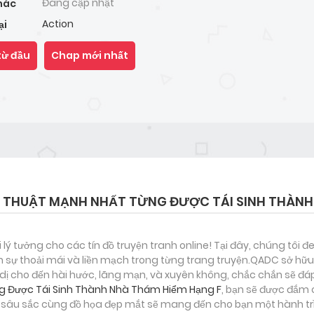
Đang cập nhật
hác
Action
ại
từ đầu
Chap mới nhất
ÉP THUẬT MẠNH NHẤT TỪNG ĐƯỢC TÁI SINH THÀNH
i lý tưởng cho các tín đồ truyện tranh online! Tại đây, chúng tôi 
 sự thoải mái và liền mạch trong từng trang truyện.QADC sở hữu 
nh dị cho đến hài hước, lãng mạn, và xuyên không, chắc chắn sẽ đá
ng Được Tái Sinh Thành Nhà Thám Hiểm Hạng F
, bạn sẽ được đắm 
ện sâu sắc cùng đồ họa đẹp mắt sẽ mang đến cho bạn một hành tr