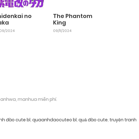
hidenkai no
The Phantom
aka
King
/09/2024
09/11/2024
 manhwa, manhua miễn phí.
nh đào cute bl
,
quaanhdaocuteo bl
,
quả đào cute
,
truyện tranh