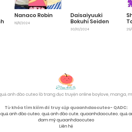
Nanaco Robin
Daisaiyuuki
S
nh
Bokuhi Seiden
T
15/11/2024
30/10/2024
25
 quả anh đào cuteo là trang đọc truyện online boylove, manga,
Từ khóa tìm kiếm để truy cập quaanhdaocuteo- QADC:
,
quả anh đào cuteo
,
quả anh đào cute
,
quaanhdaocuteo
,
quả a
đam mỹ quaanhdaocuteo
Liên hệ