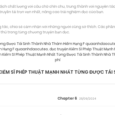
 chất lượng với câu chữ chỉn chu, trung thành với nguyên tác
truyền tải trọn vẹn nhất, nâng cao trải nghiệm đọc của bạn.
g tác, chia sẻ cảm nhận với những người cùng sở thích. Các phầ
g thú trong từng chương truyện bạn đọc.
 Từng Được Tái Sinh Thành Nhà Thám Hiểm Hạng F quaanhdaocut
ểm Hạng F quaanhdaocuteo
,
đọc truyện Kiếm Sĩ Phép Thuật Mạnh
n Kiếm Sĩ Phép Thuật Mạnh Nhất Từng Được Tái Sinh Thành Nhà
phí
IẾM SĨ PHÉP THUẬT MẠNH NHẤT TỪNG ĐƯỢC TÁI 
Chapter 6
25/09/2024