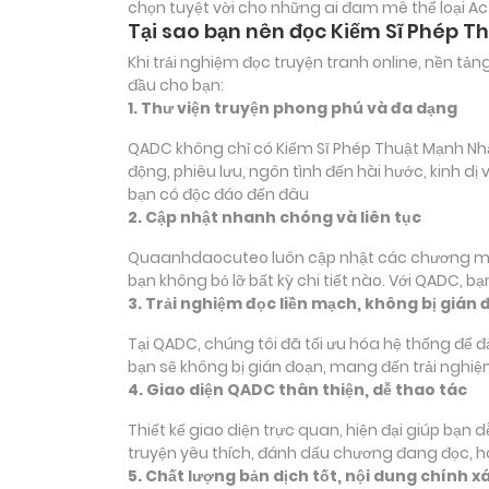
chọn tuyệt vời cho những ai đam mê thể loại
Ac
Tại sao bạn nên đọc Kiếm Sĩ Phép 
Khi trải nghiệm đọc truyện tranh online, nền t
đầu cho bạn:
1. Thư viện truyện phong phú và đa dạng
QADC không chỉ có Kiếm Sĩ Phép Thuật Mạnh Nh
động, phiêu lưu, ngôn tình đến hài hước, kinh 
bạn có độc đáo đến đâu
2. Cập nhật nhanh chóng và liên tục
Quaanhdaocuteo luôn cập nhật các chương mới
bạn không bỏ lỡ bất kỳ chi tiết nào. Với QADC, 
3. Trải nghiệm đọc liền mạch, không bị gián 
Tại QADC, chúng tôi đã tối ưu hóa hệ thống để 
bạn sẽ không bị gián đoạn, mang đến trải nghiệ
4. Giao diện QADC thân thiện, dễ thao tác
Thiết kế giao diện trực quan, hiện đại giúp bạn
truyện yêu thích, đánh dấu chương đang đọc, 
5. Chất lượng bản dịch tốt, nội dung chính x