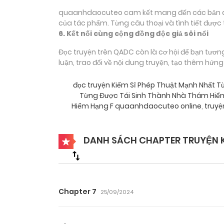
quaanhdaocuteo cam kết mang đến các bản dịch
của tác phẩm. Từng câu thoại và tình tiết được 
6. Kết nối cùng cộng đồng độc giả sôi nổi
Đọc truyện trên QADC còn là cơ hội để bạn tươn
luận, trao đổi về nội dung truyện, tạo thêm hứn
đọc truyện Kiếm Sĩ Phép Thuật Mạnh Nhất
Từng Được Tái Sinh Thành Nhà Thám Hi
Hiểm Hạng F quaanhdaocuteo online
,
truyệ
DANH SÁCH CHAPTER TRUYỆN K
Chapter 7
25/09/2024