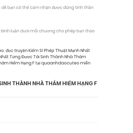
 để bạn có thể cảm nhận được đúng tinh thần
n bình luận dưới mỗi chương cho phép bạn thảo
eo
,
đọc truyện Kiếm Sĩ Phép Thuật Mạnh Nhất
 Nhất Từng Được Tái Sinh Thành Nhà Thám
 Thám Hiểm Hạng F tại quaanhdaocuteo miễn
SINH THÀNH NHÀ THÁM HIỂM HẠNG F