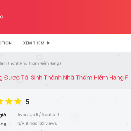
C
CTION
XEM THÊM
 Sinh Thành Nhà Thám Hiểm Hạng F
ng Được Tái Sinh Thành Nhà Thám Hiểm Hạng F
5
Average
5
/
5
out of
1
giá
N/A, it has 162 views
ạng