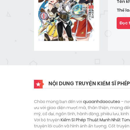
Tên k
Thể lo
Đọc 
NỘI DUNG TRUYỆN KIẾM SĨ PH
Chào mừng bạn đến với
quaanhdaocuteo
– nơ
ưu với giao diện mượt mà, thân thiện, mang đến
mỹ, cổ đại, ngôn tình, hành động, phiêu lưu, ki
Với bộ truyện
Kiếm Sĩ Phép Thuật Mạnh Nhất Từ
truyện lôi cuốn và hình ảnh ấn tượng. Cốt truy