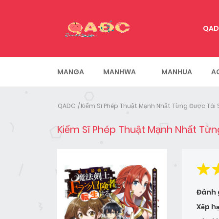
QAD
MANGA
MANHWA
MANHUA
A
QADC
Kiếm Sĩ Phép Thuật Mạnh Nhất Từng Được Tái
Kiếm Sĩ Phép Thuật Mạnh Nhất Từ
Đánh 
Xếp h