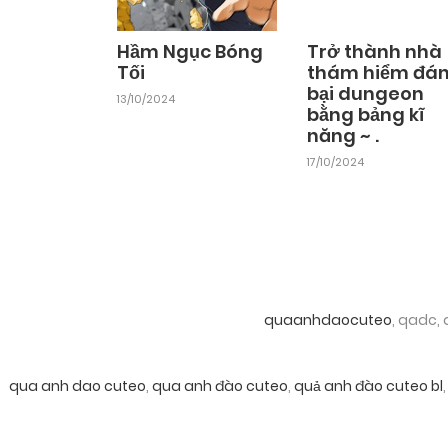
Hầm Ngục Bóng
Trở thành nhà
Tối
thám hiểm đá
bại dungeon
13/10/2024
bằng bảng kĩ
năng ~ .
17/10/2024
quaanhdaocuteo
, qadc,
qua anh dao cuteo
,
qua anh đào cuteo
,
quả anh đào cuteo bl