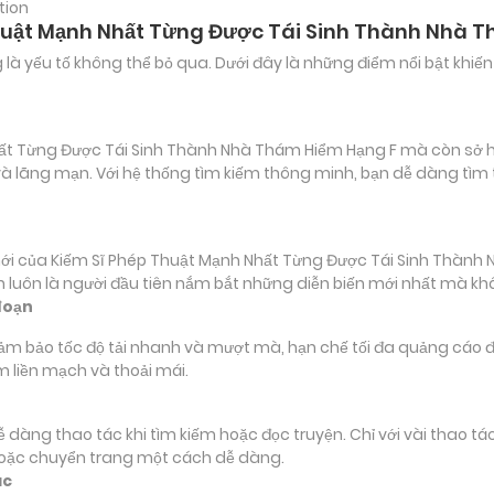
tion
Thuật Mạnh Nhất Từng Được Tái Sinh Thành Nhà 
ảng là yếu tố không thể bỏ qua. Dưới đây là những điểm nổi bật k
ất Từng Được Tái Sinh Thành Nhà Thám Hiểm Hạng F mà còn sở hữ
dị và lãng mạn. Với hệ thống tìm kiếm thông minh, bạn dễ dàng tì
 của Kiếm Sĩ Phép Thuật Mạnh Nhất Từng Được Tái Sinh Thành 
bạn luôn là người đầu tiên nắm bắt những diễn biến mới nhất mà kh
đoạn
đảm bảo tốc độ tải nhanh và mượt mà, hạn chế tối đa quảng cáo đ
m liền mạch và thoải mái.
 dễ dàng thao tác khi tìm kiếm hoặc đọc truyện. Chỉ với vài thao 
hoặc chuyển trang một cách dễ dàng.
ác