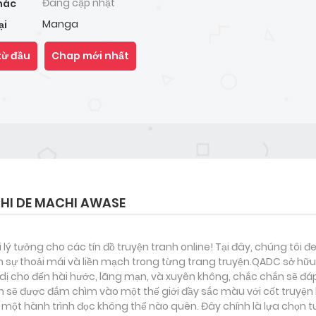
Đang cập nhật
hác
Manga
ại
từ đầu
Chap mới nhất
HI DE MACHI AWASE
i lý tưởng cho các tín đồ truyện tranh online! Tại đây, chúng tôi 
 sự thoải mái và liền mạch trong từng trang truyện.QADC sở hữu 
nh dị cho đến hài hước, lãng mạn, và xuyên không, chắc chắn sẽ đá
ạn sẽ được đắm chìm vào một thế giới đầy sắc màu với cốt truyện 
ột hành trình đọc không thể nào quên. Đây chính là lựa chọn t