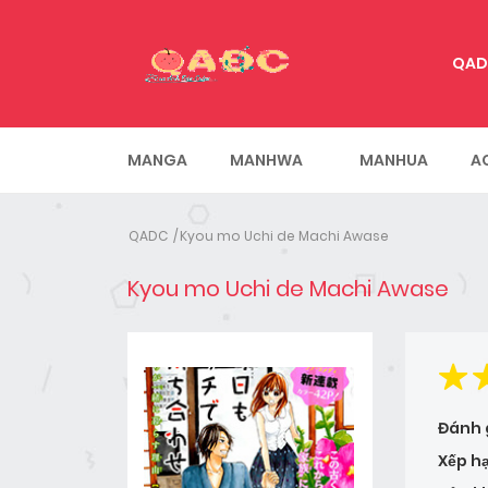
QAD
MANGA
MANHWA
MANHUA
A
QADC
Kyou mo Uchi de Machi Awase
Kyou mo Uchi de Machi Awase
Đánh 
Xếp h