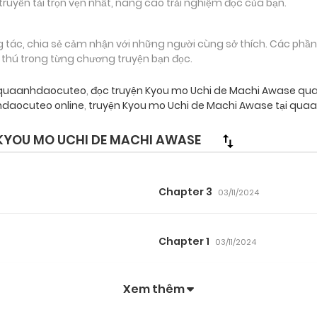
truyền tải trọn vẹn nhất, nâng cao trải nghiệm đọc của bạn.
g tác, chia sẻ cảm nhận với những người cùng sở thích. Các phầ
g thú trong từng chương truyện bạn đọc.
e quaanhdaocuteo
,
đọc truyện Kyou mo Uchi de Machi Awase q
daocuteo online
,
truyện Kyou mo Uchi de Machi Awase tại qua
YOU MO UCHI DE MACHI AWASE
Chapter 3
03/11/2024
Chapter 1
03/11/2024
Xem thêm