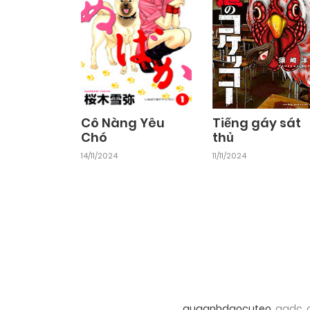
Cô Nàng Yêu
Tiếng gáy sát
Chó
thủ
14/11/2024
11/11/2024
quaanhdaocuteo
, qadc,