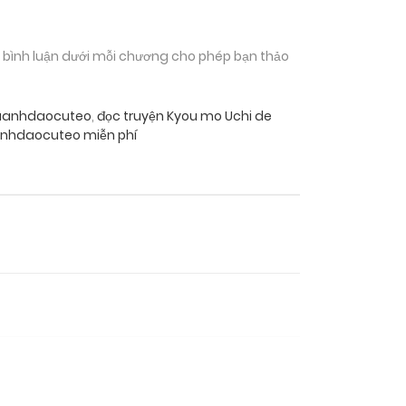
n bình luận dưới mỗi chương cho phép bạn thảo
uaanhdaocuteo
,
đọc truyện Kyou mo Uchi de
anhdaocuteo miễn phí