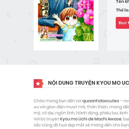
Tên k
Thể lo
Đọc 
NỘI DUNG TRUYỆN KYOU MO UC
Chào mừng bạn đến với
quaanhdaocuteo
– nơ
ưu với giao diện mượt mà, thân thiện, mang đến
mỹ, cổ đại, ngôn tình, hành động, phiêu lưu, ki
Với bộ truyện
Kyou mo Uchi de Machi Awase
, b
sắc cùng đồ họa đẹp mắt sẽ mang đến cho bạn m