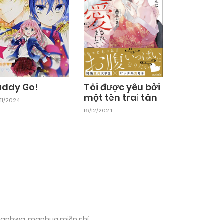
uddy Go!
Tôi được yêu bởi
một tên trai tân
11/2024
16/12/2024
 manhwa, manhua miễn phí.