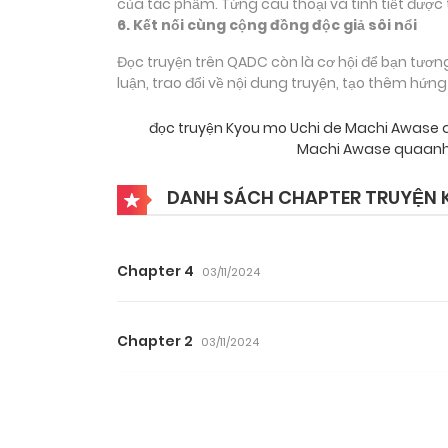
của tác phẩm. Từng câu thoại và tình tiết được 
6. Kết nối cùng cộng đồng độc giả sôi nổi
Đọc truyện trên QADC còn là cơ hội để bạn tươn
luận, trao đổi về nội dung truyện, tạo thêm hứn
đọc truyện Kyou mo Uchi de Machi Awas
Machi Awase quaanh
DANH SÁCH CHAPTER TRUYỆN K
Chapter 4
03/11/2024
Chapter 2
03/11/2024