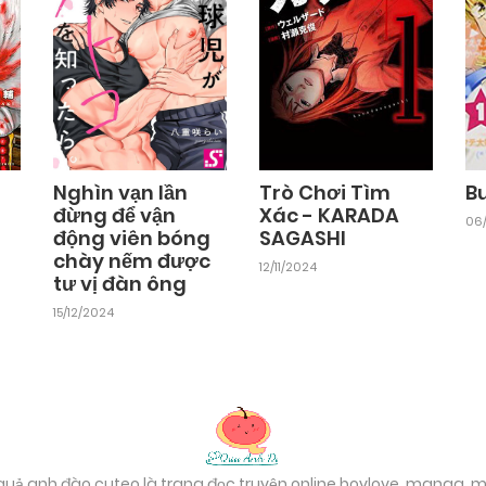
Nghìn vạn lần
Trò Chơi Tìm
B
đừng để vận
Xác - KARADA
06/
động viên bóng
SAGASHI
chày nếm được
12/11/2024
tư vị đàn ông
15/12/2024
 quả anh đào cuteo là trang đọc truyện online boylove, manga,