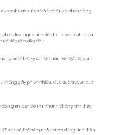
hiến quaanhdaocuteo trở thành lựa chọn hàng
hiêu lưu, ngôn tình đến hài hước, kinh dị và
ạn có độc đáo đến đâu
 bỏ lỡ bất kỳ chi tiết nào. Với QADC, bạn
ể không gây phiền nhiễu. Việc đọc truyện của
tác đơn giản, bạn có thể nhanh chóng tìm thấy
 để bạn có thể cảm nhận được đúng tinh thần