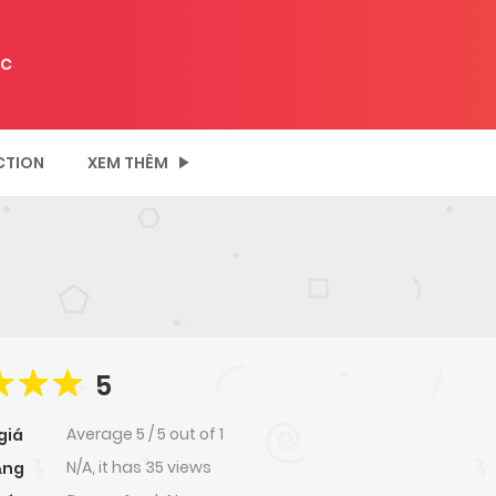
C
CTION
XEM THÊM
5
Average
5
/
5
out of
1
giá
N/A, it has 35 views
ạng