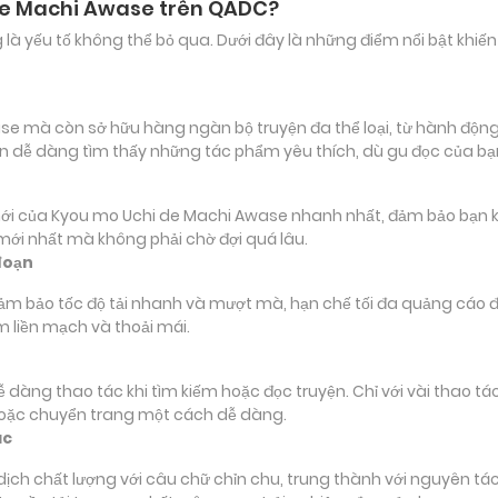
 de Machi Awase trên QADC?
ảng là yếu tố không thể bỏ qua. Dưới đây là những điểm nổi bật k
mà còn sở hữu hàng ngàn bộ truyện đa thể loại, từ hành động, p
ạn dễ dàng tìm thấy những tác phẩm yêu thích, dù gu đọc của b
của Kyou mo Uchi de Machi Awase nhanh nhất, đảm bảo bạn không
 mới nhất mà không phải chờ đợi quá lâu.
đoạn
đảm bảo tốc độ tải nhanh và mượt mà, hạn chế tối đa quảng cáo đ
m liền mạch và thoải mái.
 dễ dàng thao tác khi tìm kiếm hoặc đọc truyện. Chỉ với vài thao 
hoặc chuyển trang một cách dễ dàng.
ác
 chất lượng với câu chữ chỉn chu, trung thành với nguyên tác