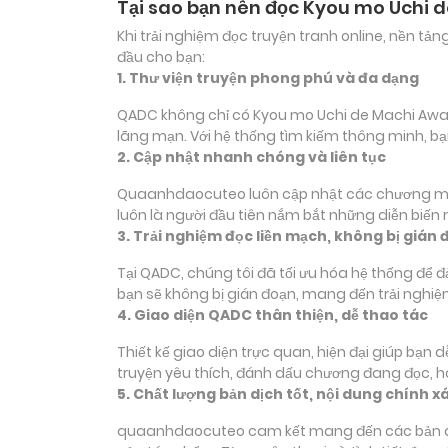
Tại sao bạn nên đọc Kyou mo Uchi
Khi trải nghiệm đọc truyện tranh online, nền t
đầu cho bạn:
1. Thư viện truyện phong phú và đa dạng
QADC không chỉ có Kyou mo Uchi de Machi Awase 
lãng mạn. Với hệ thống tìm kiếm thông minh, b
2. Cập nhật nhanh chóng và liên tục
Quaanhdaocuteo luôn cập nhật các chương mới 
luôn là người đầu tiên nắm bắt những diễn biến
3. Trải nghiệm đọc liền mạch, không bị gián 
Tại QADC, chúng tôi đã tối ưu hóa hệ thống để 
bạn sẽ không bị gián đoạn, mang đến trải nghiệ
4. Giao diện QADC thân thiện, dễ thao tác
Thiết kế giao diện trực quan, hiện đại giúp bạn
truyện yêu thích, đánh dấu chương đang đọc, 
5. Chất lượng bản dịch tốt, nội dung chính x
quaanhdaocuteo cam kết mang đến các bản dịch