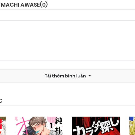
E MACHI AWASE(
0
)
Tải thêm bình luận
C