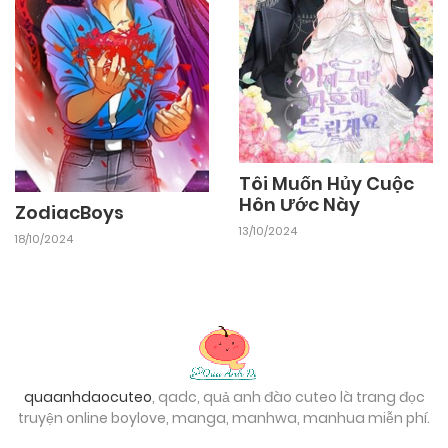
Tôi Muốn Hủy Cuộc
Hôn Ước Này
ZodiacBoys
13/10/2024
18/10/2024
quaanhdaocuteo
, qadc, quả anh đào cuteo là trang đọc
truyện online boylove, manga, manhwa, manhua miễn phí.