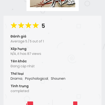
5
Đánh giá
Average
5
/
5
out of
1
Xếp hạng
N/A, it has 87 views
Tên khác
Đang cập nhật
Thể loại
Drama
,
Psychological
,
Shounen
Tình trạng
completed