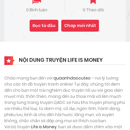
0 Bình luận
0 Theo dõi
Đọc từ đầu
Chap mới nhất
NỘI DUNG TRUYỆN LIFE IS MONEY
Chào mừng bạn đến với
quaanhdaocuteo
– nơi lý tưởng
cho các tín đồ truyện tranh online! Tại đây, chúng tôi đem
đến cho bạn một trải nghiệm đọc truyện tối ưu với giao diện
mượt mà, thân thiện, mang đến sự thoải mái và liền mạch
trong từng trang truyện.QADC sở hữu kho truyện phong phú
với nhiều thể loại, từ đam mỹ, cổ đại, ngôn tình, hành động,
phiêu lưu, kinh dị cho đến hài hước, lãng mạn, và xuyên
không, chắc chắn sẽ đáp ứng mọi sở thích của bạn.
Với bộ truyện
Life is Money
, bạn sẽ được đắm chìm vào một