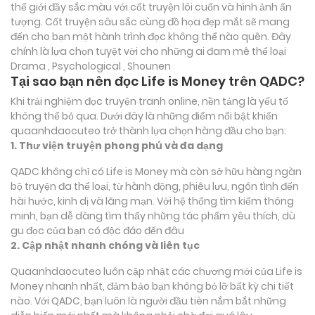
thế giới đầy sắc màu với cốt truyện lôi cuốn và hình ảnh ấn
tượng. Cốt truyện sâu sắc cùng đồ họa đẹp mắt sẽ mang
đến cho bạn một hành trình đọc không thể nào quên. Đây
chính là lựa chọn tuyệt vời cho những ai đam mê thể loại
Drama , Psychological , Shounen
Tại sao bạn nên đọc Life is Money trên QADC?
Khi trải nghiệm đọc truyện tranh online, nền tảng là yếu tố
không thể bỏ qua. Dưới đây là những điểm nổi bật khiến
quaanhdaocuteo trở thành lựa chọn hàng đầu cho bạn:
1. Thư viện truyện phong phú và đa dạng
QADC không chỉ có Life is Money mà còn sở hữu hàng ngàn
bộ truyện đa thể loại, từ hành động, phiêu lưu, ngôn tình đến
hài hước, kinh dị và lãng mạn. Với hệ thống tìm kiếm thông
minh, bạn dễ dàng tìm thấy những tác phẩm yêu thích, dù
gu đọc của bạn có độc đáo đến đâu
2. Cập nhật nhanh chóng và liên tục
Quaanhdaocuteo luôn cập nhật các chương mới của Life is
Money nhanh nhất, đảm bảo bạn không bỏ lỡ bất kỳ chi tiết
nào. Với QADC, bạn luôn là người đầu tiên nắm bắt những