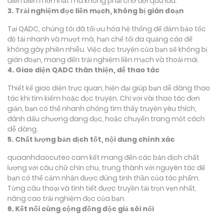
diễn biến mới nhất mà không phải chờ đợi quá lâu.
3. Trải nghiệm đọc liền mạch, không bị gián đoạn
Tại QADC, chúng tôi đã tối ưu hóa hệ thống để đảm bảo tốc
độ tải nhanh và mượt mà, hạn chế tối đa quảng cáo để
không gây phiền nhiễu. Việc đọc truyện của bạn sẽ không bị
gián đoạn, mang đến trải nghiệm liền mạch và thoải mái.
4. Giao diện QADC thân thiện, dễ thao tác
Thiết kế giao diện trực quan, hiện đại giúp bạn dễ dàng thao
tác khi tìm kiếm hoặc đọc truyện. Chỉ với vài thao tác đơn
giản, bạn có thể nhanh chóng tìm thấy truyện yêu thích,
đánh dấu chương đang đọc, hoặc chuyển trang một cách
dễ dàng.
5. Chất lượng bản dịch tốt, nội dung chính xác
quaanhdaocuteo cam kết mang đến các bản dịch chất
lượng với câu chữ chỉn chu, trung thành với nguyên tác để
bạn có thể cảm nhận được đúng tinh thần của tác phẩm.
Từng câu thoại và tình tiết được truyền tải trọn vẹn nhất,
nâng cao trải nghiệm đọc của bạn.
6. Kết nối cùng cộng đồng độc giả sôi nổi