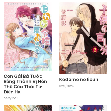
09/11/2024
Chapter 1
Con Gái Bá Tước
Kodomo no Iibun
Bỗng Thành Vị Hôn
Thê Của Thái Tử
02/11/2024
Điện Hạ
06/11/2024