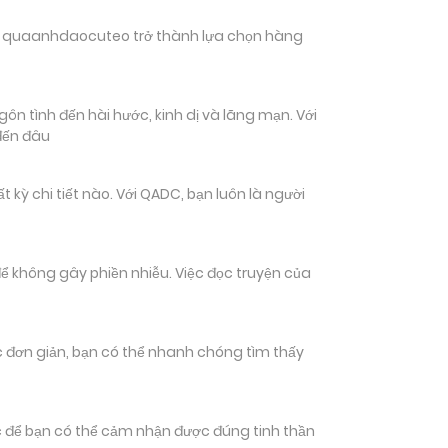
hiến quaanhdaocuteo trở thành lựa chọn hàng
ôn tình đến hài hước, kinh dị và lãng mạn. Với
đến đâu
ỳ chi tiết nào. Với QADC, bạn luôn là người
ể không gây phiền nhiễu. Việc đọc truyện của
tác đơn giản, bạn có thể nhanh chóng tìm thấy
 để bạn có thể cảm nhận được đúng tinh thần