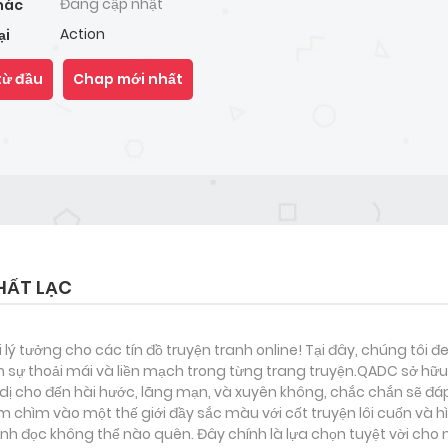
Đang cập nhật
hác
Action
ại
từ đầu
Chap mới nhất
HẤT LẠC
i lý tưởng cho các tín đồ truyện tranh online! Tại đây, chúng tôi 
 sự thoải mái và liền mạch trong từng trang truyện.QADC sở hữu 
nh dị cho đến hài hước, lãng mạn, và xuyên không, chắc chắn sẽ đá
m chìm vào một thế giới đầy sắc màu với cốt truyện lôi cuốn và 
h đọc không thể nào quên. Đây chính là lựa chọn tuyệt vời cho