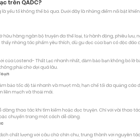
Lạc trên QADC?
ảng là yếu tố không thể bỏ qua. Dưới đây là những điểm nổi bật k
ữu hàng ngàn bộ truyện đa thể loại, từ hành động, phiêu lưu, ng
 thấy những tác phẩm yêu thích, dù gu đọc của bạn có độc đáo 
ủa Lostend- Thất Lạc nhanh nhất, đảm bảo bạn không bỏ lỡ bất k
hông phải chờ đợi quá lâu.
đoạn
đảm bảo tốc độ tải nhanh và mượt mà, hạn chế tối đa quảng cáo đ
m liền mạch và thoải mái.
 dễ dàng thao tác khi tìm kiếm hoặc đọc truyện. Chỉ với vài thao 
hoặc chuyển trang một cách dễ dàng.
ác
 chất lượng với câu chữ chỉn chu, trung thành với nguyên tác