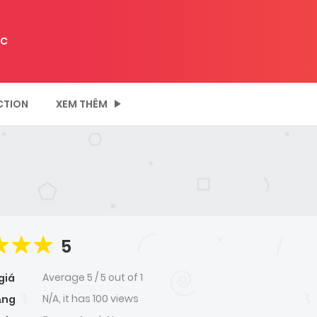
C
CTION
XEM THÊM
5
Average
5
/
5
out of
1
giá
N/A, it has 100 views
ạng