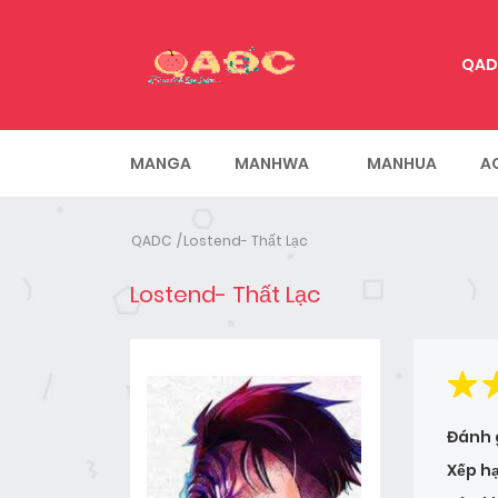
QAD
MANGA
MANHWA
MANHUA
A
QADC
Lostend- Thất Lạc
Lostend- Thất Lạc
Đánh 
Xếp h