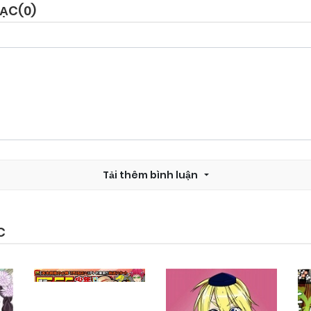
LẠC(
0
)
Tải thêm bình luận
C