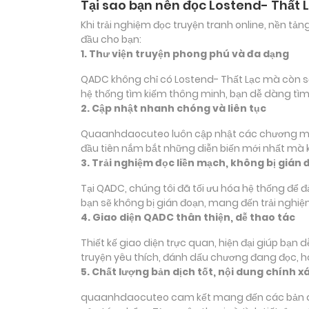
Tại sao bạn nên đọc Lostend- Thất 
Khi trải nghiệm đọc truyện tranh online, nền t
đầu cho bạn:
1. Thư viện truyện phong phú và đa dạng
QADC không chỉ có Lostend- Thất Lạc mà còn sở h
hệ thống tìm kiếm thông minh, bạn dễ dàng tìm
2. Cập nhật nhanh chóng và liên tục
Quaanhdaocuteo luôn cập nhật các chương mới c
đầu tiên nắm bắt những diễn biến mới nhất mà k
3. Trải nghiệm đọc liền mạch, không bị gián 
Tại QADC, chúng tôi đã tối ưu hóa hệ thống để 
bạn sẽ không bị gián đoạn, mang đến trải nghiệ
4. Giao diện QADC thân thiện, dễ thao tác
Thiết kế giao diện trực quan, hiện đại giúp bạn
truyện yêu thích, đánh dấu chương đang đọc, 
5. Chất lượng bản dịch tốt, nội dung chính x
quaanhdaocuteo cam kết mang đến các bản dịch