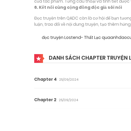
của tác phẩm. Từng câu thoại và tình tiết được 
6. Kết nối cùng cộng đồng độc giả sôi nổi
Đọc truyện trên QADC còn là cơ hội để bạn tươn
luận, trao đổi về nội dung truyện, tạo thêm hứn
đọc truyện Lostend- Thất Lạc quaanhdaoc
DANH SÁCH CHAPTER TRUYỆN 
Chapter 4
25/09/2024
Chapter 2
25/09/2024