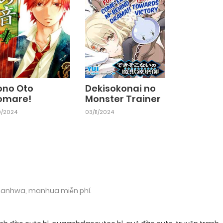
ono Oto
Dekisokonai no
omare!
Monster Trainer
10/2024
03/11/2024
 manhwa, manhua miễn phí.