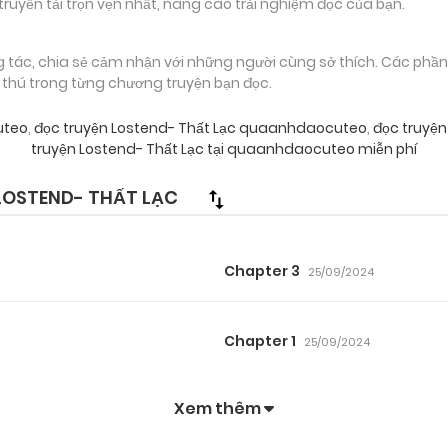
truyền tải trọn vẹn nhất, nâng cao trải nghiệm đọc của bạn.
g tác, chia sẻ cảm nhận với những người cùng sở thích. Các phầ
g thú trong từng chương truyện bạn đọc.
uteo
,
đọc truyện Lostend- Thất Lạc quaanhdaocuteo
,
đọc truyện
truyện Lostend- Thất Lạc tại quaanhdaocuteo miễn phí
LOSTEND- THẤT LẠC
Chapter 3
25/09/2024
Chapter 1
25/09/2024
Xem thêm