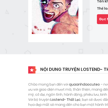
Tên k
Thể lo
Đọc 
NỘI DUNG TRUYỆN LOSTEND- T
Chào mừng bạn đến với
quaanhdaocuteo
– nơ
ưu với giao diện mượt mà, thân thiện, mang đến
mỹ, cổ đại, ngôn tình, hành động, phiêu lưu, ki
Với bộ truyện
Lostend- Thất Lạc
, bạn sẽ được đắ
họa đẹp mắt sẽ mang đến cho bạn một hành trìn