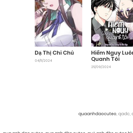
Dạ Thị Chi Chủ
Hiểm Nguy Luô
Quanh Tôi
04/11/2024
25/09/2024
quaanhdaocuteo
, qadc,