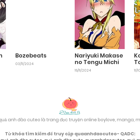
n
Bozebeats
Nariyuki Makase
K
no Tengu Michi
T
03/11/2024
15/11/2024
11/
 quả anh đào cuteo là trang đọc truyện online boylove, manga,
Từ khóa tìm kiếm để truy cập quaanhdaocuteo- QADC: