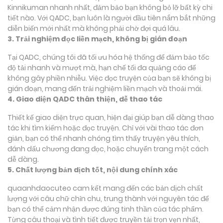
Kinnikuman nhanh nhất, đảm bảo bạn không bỏ lỡ bất kỳ chi
tiết nào. Với QADC, bạn luôn là người đầu tiên nắm bắt những
diễn biến mới nhất mà không phải chờ đợi quá lâu.
3. Trải nghiệm đọc liền mạch, không bị gián đoạn
Tại QADC, chúng tôi đã tối ưu hóa hệ thống để đảm bảo tốc
độ tải nhanh và mượt mà, hạn chế tối đa quảng cáo để
không gây phiền nhiễu. Việc đọc truyện của bạn sẽ không bị
gián đoạn, mang đến trải nghiệm liền mạch và thoải mái.
4. Giao diện QADC thân thiện, dễ thao tác
Thiết kế giao diện trực quan, hiện đại giúp bạn dễ dàng thao
tác khi tìm kiếm hoặc đọc truyện. Chỉ với vài thao tác đơn
giản, bạn có thể nhanh chóng tìm thấy truyện yêu thích,
đánh dấu chương đang đọc, hoặc chuyển trang một cách
dễ dàng.
5. Chất lượng bản dịch tốt, nội dung chính xác
quaanhdaocuteo cam kết mang đến các bản dịch chất
lượng với câu chữ chỉn chu, trung thành với nguyên tác để
bạn có thể cảm nhận được đúng tinh thần của tác phẩm.
Từng câu thoại và tình tiết được truyền tải trọn vẹn nhất,