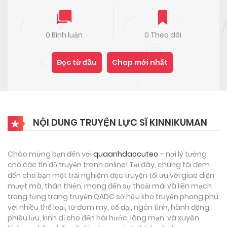
0 Bình luận
0 Theo dõi
Đọc từ đầu
Chap mới nhất
NỘI DUNG TRUYỆN LỰC SĨ KINNIKUMAN
Chào mừng bạn đến với
quaanhdaocuteo
– nơi lý tưởng
cho các tín đồ truyện tranh online! Tại đây, chúng tôi đem
đến cho bạn một trải nghiệm đọc truyện tối ưu với giao diện
mượt mà, thân thiện, mang đến sự thoải mái và liền mạch
trong từng trang truyện.QADC sở hữu kho truyện phong phú
với nhiều thể loại, từ đam mỹ, cổ đại, ngôn tình, hành động,
phiêu lưu, kinh dị cho đến hài hước, lãng mạn, và xuyên