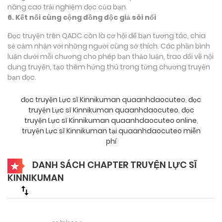
nâng cao trải nghiệm đọc của bạn.
6. Kết nối cùng cộng đồng độc giả sôi nổi
Đọc truyện trên QADC còn là cơ hội để bạn tương tác, chia
sẻ cảm nhận với những người cùng sở thích. Các phần bình
luận dưới mỗi chương cho phép bạn thảo luận, trao đổi về nội
dung truyện, tạo thêm hứng thú trong từng chương truyện
bạn đọc.
đọc truyện Lực sĩ Kinnikuman quaanhdaocuteo
,
đọc
truyện Lực sĩ Kinnikuman quaanhdaocuteo
,
đọc
truyện Lực sĩ Kinnikuman quaanhdaocuteo online
,
truyện Lực sĩ Kinnikuman tại quaanhdaocuteo miễn
phí
DANH SÁCH CHAPTER TRUYỆN LỰC SĨ
KINNIKUMAN