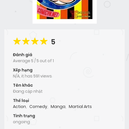
5
Đánh giá
Average
5
/
5
out of
1
Xếp hạng
N/A, it has 591 views
Tên khác
Đang cập nhật
Thể loại
Action
,
Comedy
,
Manga
,
Martial Arts
Tình trạng
ongoing