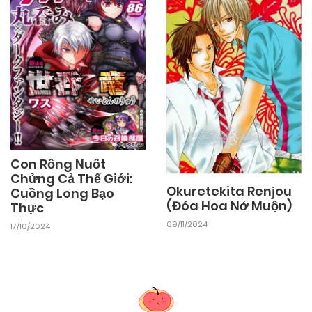
03/11/2024
Chapter 45
03/11/2024
Chapter 44
03/11/2024
Chapter 43
Con Rồng Nuốt
03/11/2024
Chapter 42
Chửng Cả Thế Giới:
Okuretekita Renjou
Cuồng Long Bạo
(Đóa Hoa Nở Muộn)
Thực
03/11/2024
Chapter 41
09/11/2024
17/10/2024
03/11/2024
Chapter 40