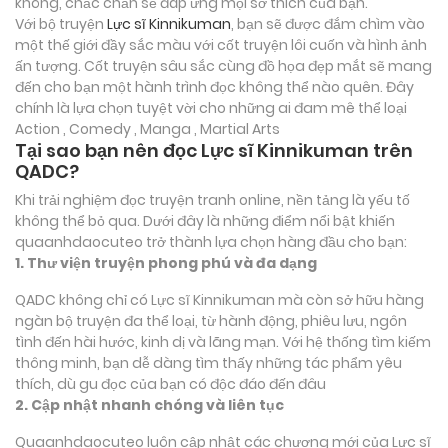
không, chắc chắn sẽ đáp ứng mọi sở thích của bạn.
Với bộ truyện
Lực sĩ Kinnikuman
, bạn sẽ được đắm chìm vào
một thế giới đầy sắc màu với cốt truyện lôi cuốn và hình ảnh
ấn tượng. Cốt truyện sâu sắc cùng đồ họa đẹp mắt sẽ mang
đến cho bạn một hành trình đọc không thể nào quên. Đây
chính là lựa chọn tuyệt vời cho những ai đam mê thể loại
Action , Comedy , Manga , Martial Arts
Tại sao bạn nên đọc Lực sĩ Kinnikuman trên
QADC?
Khi trải nghiệm đọc truyện tranh online, nền tảng là yếu tố
không thể bỏ qua. Dưới đây là những điểm nổi bật khiến
quaanhdaocuteo trở thành lựa chọn hàng đầu cho bạn:
1. Thư viện truyện phong phú và đa dạng
QADC không chỉ có Lực sĩ Kinnikuman mà còn sở hữu hàng
ngàn bộ truyện đa thể loại, từ hành động, phiêu lưu, ngôn
tình đến hài hước, kinh dị và lãng mạn. Với hệ thống tìm kiếm
thông minh, bạn dễ dàng tìm thấy những tác phẩm yêu
thích, dù gu đọc của bạn có độc đáo đến đâu
2. Cập nhật nhanh chóng và liên tục
Quaanhdaocuteo luôn cập nhật các chương mới của Lực sĩ