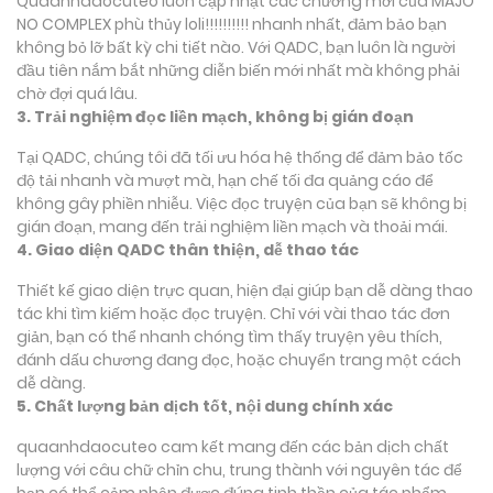
Quaanhdaocuteo luôn cập nhật các chương mới của MAJO
NO COMPLEX phù thủy loli!!!!!!!!!! nhanh nhất, đảm bảo bạn
không bỏ lỡ bất kỳ chi tiết nào. Với QADC, bạn luôn là người
đầu tiên nắm bắt những diễn biến mới nhất mà không phải
chờ đợi quá lâu.
3. Trải nghiệm đọc liền mạch, không bị gián đoạn
Tại QADC, chúng tôi đã tối ưu hóa hệ thống để đảm bảo tốc
độ tải nhanh và mượt mà, hạn chế tối đa quảng cáo để
không gây phiền nhiễu. Việc đọc truyện của bạn sẽ không bị
gián đoạn, mang đến trải nghiệm liền mạch và thoải mái.
4. Giao diện QADC thân thiện, dễ thao tác
Thiết kế giao diện trực quan, hiện đại giúp bạn dễ dàng thao
tác khi tìm kiếm hoặc đọc truyện. Chỉ với vài thao tác đơn
giản, bạn có thể nhanh chóng tìm thấy truyện yêu thích,
đánh dấu chương đang đọc, hoặc chuyển trang một cách
dễ dàng.
5. Chất lượng bản dịch tốt, nội dung chính xác
quaanhdaocuteo cam kết mang đến các bản dịch chất
lượng với câu chữ chỉn chu, trung thành với nguyên tác để
bạn có thể cảm nhận được đúng tinh thần của tác phẩm.