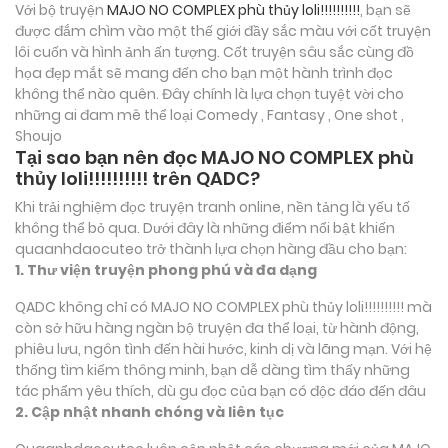
Với bộ truyện
MAJO NO COMPLEX phù thủy loli!!!!!!!!!!
, bạn sẽ
được đắm chìm vào một thế giới đầy sắc màu với cốt truyện
lôi cuốn và hình ảnh ấn tượng. Cốt truyện sâu sắc cùng đồ
họa đẹp mắt sẽ mang đến cho bạn một hành trình đọc
không thể nào quên. Đây chính là lựa chọn tuyệt vời cho
những ai đam mê thể loại
Comedy , Fantasy , One shot ,
Shoujo
Tại sao bạn nên đọc MAJO NO COMPLEX phù
thủy loli!!!!!!!!!! trên QADC?
Khi trải nghiệm đọc truyện tranh online, nền tảng là yếu tố
không thể bỏ qua. Dưới đây là những điểm nổi bật khiến
quaanhdaocuteo trở thành lựa chọn hàng đầu cho bạn:
1. Thư viện truyện phong phú và đa dạng
QADC không chỉ có MAJO NO COMPLEX phù thủy loli!!!!!!!!!! mà
còn sở hữu hàng ngàn bộ truyện đa thể loại, từ hành động,
phiêu lưu, ngôn tình đến hài hước, kinh dị và lãng mạn. Với hệ
thống tìm kiếm thông minh, bạn dễ dàng tìm thấy những
tác phẩm yêu thích, dù gu đọc của bạn có độc đáo đến đâu
2. Cập nhật nhanh chóng và liên tục