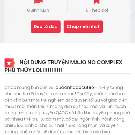
0 Bình luận
0 Theo dõi
Đọc từ đầu
Chap mới nhất
NỘI DUNG TRUYỆN MAJO NO COMPLEX
PHÙ THỦY LOLI!!!!!!!!!!
Chào mừng bạn đến với
quaanhdaocuteo
– nơi lý tưởng
cho các tín đồ truyện tranh online! Tại đây, chúng tôi đem
đến cho bạn một trải nghiệm đọc truyện tối ưu với giao diện
mượt mà, thân thiện, mang đến sự thoải mái và liền mạch
trong từng trang truyện.QADC sở hữu kho truyện phong phú
với nhiều thể loại, từ đam mỹ, cổ đại, ngôn tình, hành động,
phiêu lưu, kinh dị cho đến hài hước, lãng mạn, và xuyên
không, chắc chắn sẽ đáp ứng mọi sở thích của bạn.