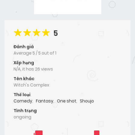
5
Đánh giá
Average
5
/
5
out of
1
Xếp hạng
N/A, it has 26 views
Tên khác
Witch's Complex
Thể loại
Comedy
,
Fantasy
,
One shot
,
Shoujo
Tình trạng
ongoing