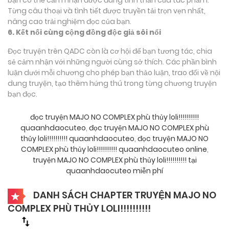
Từng câu thoại và tình tiết được truyền tải trọn vẹn nhất,
nâng cao trải nghiệm đọc của bạn.
6. Kết nối cùng cộng đồng độc giả sôi nổi
Đọc truyện trên QADC còn là cơ hội để bạn tương tác, chia
sẻ cảm nhận với những người cùng sở thích. Các phần bình
luận dưới mỗi chương cho phép bạn thảo luận, trao đổi về nội
dung truyện, tạo thêm hứng thú trong từng chương truyện
bạn đọc.
đọc truyện MAJO NO COMPLEX phù thủy loli!!!!!!!!!!
quaanhdaocuteo
,
đọc truyện MAJO NO COMPLEX phù
thủy loli!!!!!!!!!! quaanhdaocuteo
,
đọc truyện MAJO NO
COMPLEX phù thủy loli!!!!!!!!!! quaanhdaocuteo online
,
truyện MAJO NO COMPLEX phù thủy loli!!!!!!!!!! tại
quaanhdaocuteo miễn phí
DANH SÁCH CHAPTER TRUYỆN MAJO NO
COMPLEX PHÙ THỦY LOLI!!!!!!!!!!