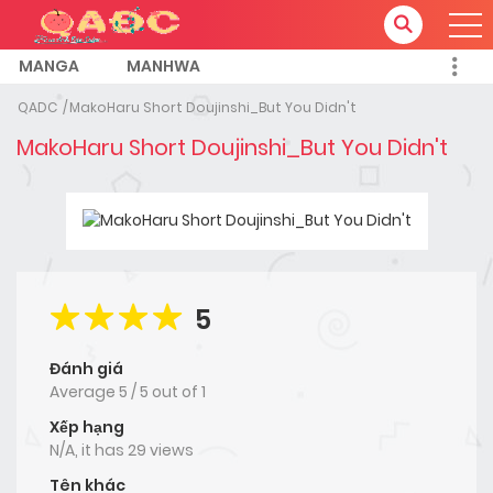
MANGA
MANHWA
QADC
MakoHaru Short Doujinshi_But You Didn't
MakoHaru Short Doujinshi_But You Didn't
5
Đánh giá
Average
5
/
5
out of
1
Xếp hạng
N/A, it has 29 views
Tên khác