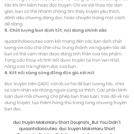
tác khi tìm kiếm hoặc đọc truyện. Chỉ với vài thao tác đơn
giản, bạn có thể nhanh chóng tìm thấy truyện yêu thích,
đánh dấu chương đang đọc, hoặc chuyển trang một cách
dễ dàng.
5. Chất lượng bản dịch tốt, nội dung chính xác
quaanhdaocuteo cam kết mang đến các bản dịch chất
lượng với câu chữ chỉn chu, trung thành với nguyên tác để
bạn có thể cảm nhận được đúng tinh thần của tác phẩm.
Từng câu thoại và tình tiết được truyền tải trọn vẹn nhất,
nâng cao trải nghiệm đọc của bạn.
6. Kết nối cùng cộng đồng độc giả sôi nổi
Đọc truyện trên QADC còn là cơ hội để bạn tương tác, chia
sẻ cảm nhận với những người cùng sở thích. Các phần bình
luận dưới mỗi chương cho phép bạn thảo luận, trao đổi về nội
dung truyện, tạo thêm hứng thú trong từng chương truyện
bạn đọc.
đọc truyện MakoHaru Short Doujinshi_But You Didn't
quaanhdaocuteo
,
đọc truyện MakoHaru Short