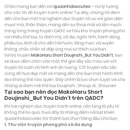
Chào mừng bạn đến với
quaanhdaocuteo
– nơi lý tưởng
cho các tín đồ truyện tranh online! Tại đây, chúng tôi đem
đến cho bạn một trải nghiệm đọc truyện tối ưu với giao diện
mượt mà, thân thiện, mang đến sự thoải mái và liền mạch
trong từng trang truyện.QADC sở hữu kho truyện phong phú
với nhiều thể loại, từ đam mỹ, cổ đại, ngôn tình, hành động,
phiêu lưu, kinh dị cho đến hài hước, lãng mạn, và xuyên
không, chắc chắn sẽ đáp ứng mọi sở thích của bạn.
Với bộ truyện
MakoHaru Short Doujinshi_But You Didn't
, bạn
sẽ được đắm chìm vào một thế giới đầy sắc màu với cốt
truyện lôi cuốn và hình ảnh ấn tượng. Cốt truyện sâu sắc
cùng đồ họa đẹp mắt sẽ mang đến cho bạn một hành trình
đọc không thể nào quên. Đây chính là lựa chọn tuyệt vời cho
những ai đam mê thể loại
Doujinshi , Shoujo Ai , Shounen
Tại sao bạn nên đọc MakoHaru Short
Doujinshi_But You Didn't trên QADC?
Khi trải nghiệm đọc truyện tranh online, nền tảng là yếu tố
không thể bỏ qua. Dưới đây là những điểm nổi bật khiến
quaanhdaocuteo trở thành lựa chọn hàng đầu cho bạn:
1. Thư viện truyện phong phú và đa dạng