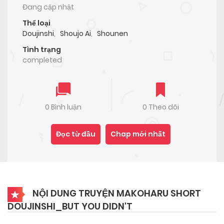
Đang cập nhật
Thể loại
Doujinshi
,
Shoujo Ai
,
Shounen
Tình trạng
completed
0 Bình luận
0 Theo dõi
Đọc từ đầu
Chap mới nhất
NỘI DUNG TRUYỆN MAKOHARU SHORT
DOUJINSHI_BUT YOU DIDN'T