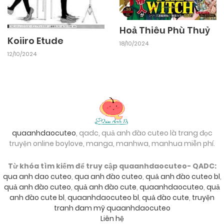
Hoả Thiêu Phù Thuỷ
Koiiro Etude
18/10/2024
12/10/2024
quaanhdaocuteo
, qadc, quả anh đào cuteo là trang đọc
truyện online boylove, manga, manhwa, manhua miễn phí.
Từ khóa tìm kiếm để truy cập quaanhdaocuteo- QADC:
qua anh dao cuteo
,
qua anh đào cuteo
,
quả anh đào cuteo bl
,
quả anh đào cuteo
,
quả anh đào cute
,
quaanhdaocuteo
,
quả
anh đào cute bl
,
quaanhdaocuteo bl
,
quả đào cute
,
truyện
tranh đam mỹ quaanhdaocuteo
Liên hệ