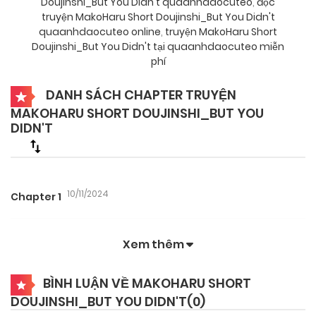
Doujinshi_But You Didn't quaanhdaocuteo
,
đọc
truyện MakoHaru Short Doujinshi_But You Didn't
quaanhdaocuteo online
,
truyện MakoHaru Short
Doujinshi_But You Didn't tại quaanhdaocuteo miễn
phí
DANH SÁCH CHAPTER TRUYỆN
MAKOHARU SHORT DOUJINSHI_BUT YOU
DIDN'T
10/11/2024
Chapter 1
Xem thêm
BÌNH LUẬN VỀ MAKOHARU SHORT
DOUJINSHI_BUT YOU DIDN'T(
0
)