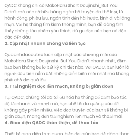
QADC không chỉ có MakoHaru Short Doujinshi_But You
Didn't mà còn sở hữu hàng ngàn bộ truyện đa thể loại, từ
hành động, phiêu lưu, ngôn tình đến hài hước, kinh dị và lãng
mạn. Với hệ thống tìm kiếm thông minh, bạn dễ dàng tìm
thấy những tác phẩm yêu thích, dù gu đọc của bạn có độc
đáo đến đâu
2. Cập nhật nhanh chóng và liên tục
Quaanhdaocuteo luôn cập nhật các chương mới của
MakoHaru Short Doujinshi_But You Didn't nhanh nhất, đảm
bảo bạn không bỏ lỡ bất kỳ chi tiết nào. Với QADC, bạn luôn là
người đầu tiên nắm bắt những diễn biến mới nhất mà không
phải chờ đợi quá lâu.
3. Trải nghiệm đọc liền mạch, không bị gián đoạn
Tại QADC, chúng tôi đã tối ưu hóa hệ thống để đảm bảo tốc
độ tải nhanh và mượt mà, hạn chế tối đa quảng cáo để
không gây phiền nhiễu. Việc đọc truyện của bạn sẽ không bị
gián đoạn, mang đến trải nghiệm liền mạch và thoải mái.
4. Giao diện QADC thân thiện, dễ thao tác
Thiết kế giao diện trực quan, hiện đại giúp bạn dễ dàng thao