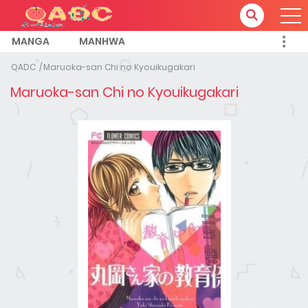
MANGA
MANHWA
QADC
Maruoka-san Chi no Kyouikugakari
Maruoka-san Chi no Kyouikugakari