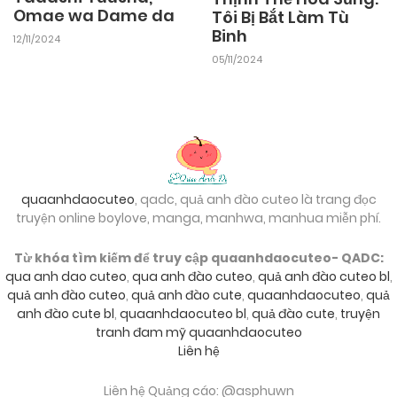
Omae wa Dame da
Tôi Bị Bắt Làm Tù
Binh
12/11/2024
05/11/2024
quaanhdaocuteo
, qadc, quả anh đào cuteo là trang đọc
truyện online boylove, manga, manhwa, manhua miễn phí.
Từ khóa tìm kiếm để truy cập quaanhdaocuteo- QADC:
qua anh dao cuteo
,
qua anh đào cuteo
,
quả anh đào cuteo bl
,
quả anh đào cuteo
,
quả anh đào cute
,
quaanhdaocuteo
,
quả
anh đào cute bl
,
quaanhdaocuteo bl
,
quả đào cute
,
truyện
tranh đam mỹ quaanhdaocuteo
Liên hệ
Liên hệ Quảng cáo: @asphuwn