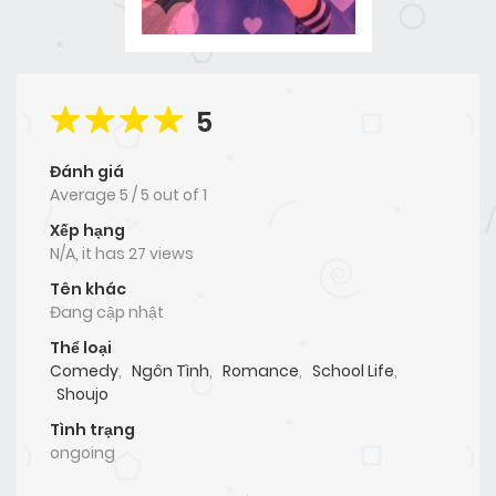
5
Đánh giá
Average
5
/
5
out of
1
Xếp hạng
N/A, it has 27 views
Tên khác
Đang cập nhật
Thể loại
Comedy
,
Ngôn Tình
,
Romance
,
School Life
,
Shoujo
Tình trạng
ongoing