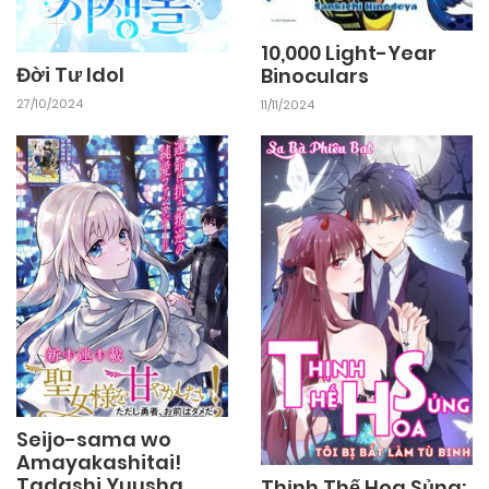
10,000 Light-Year
Đời Tư Idol
Binoculars
27/10/2024
11/11/2024
Seijo-sama wo
Amayakashitai!
Tadashi Yuusha,
Thịnh Thế Hoa Sủng: