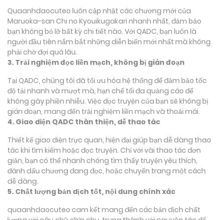
Quaanhdaocuteo luôn cập nhật các chương mới của
Maruoka-san Chi no Kyouikugakari nhanh nhất, đảm bảo
bạn không bỏ lỡ bất kỳ chi tiết nào. Với QADC, bạn luôn là
người đầu tiên nắm bắt những diễn biến mới nhất mà không
phải chờ đợi quá lâu.
3. Trải nghiệm đọc liền mạch, không bị gián đoạn
Tại QADC, chúng tôi đã tối ưu hóa hệ thống để đảm bảo tốc
độ tải nhanh và mượt mà, hạn chế tối đa quảng cáo để
không gây phiền nhiễu. Việc đọc truyện của bạn sẽ không bị
gián đoạn, mang đến trải nghiệm liền mạch và thoải mái.
4. Giao diện QADC thân thiện, dễ thao tác
Thiết kế giao diện trực quan, hiện đại giúp bạn dễ dàng thao
tác khi tìm kiếm hoặc đọc truyện. Chỉ với vài thao tác đơn
giản, bạn có thể nhanh chóng tìm thấy truyện yêu thích,
đánh dấu chương đang đọc, hoặc chuyển trang một cách
dễ dàng.
5. Chất lượng bản dịch tốt, nội dung chính xác
quaanhdaocuteo cam kết mang đến các bản dịch chất
lượng với câu chữ chỉn chu, trung thành với nguyên tác để