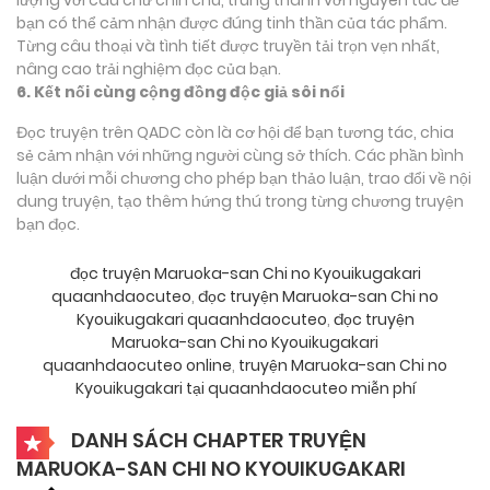
bạn có thể cảm nhận được đúng tinh thần của tác phẩm.
Từng câu thoại và tình tiết được truyền tải trọn vẹn nhất,
nâng cao trải nghiệm đọc của bạn.
6. Kết nối cùng cộng đồng độc giả sôi nổi
Đọc truyện trên QADC còn là cơ hội để bạn tương tác, chia
sẻ cảm nhận với những người cùng sở thích. Các phần bình
luận dưới mỗi chương cho phép bạn thảo luận, trao đổi về nội
dung truyện, tạo thêm hứng thú trong từng chương truyện
bạn đọc.
đọc truyện Maruoka-san Chi no Kyouikugakari
quaanhdaocuteo
,
đọc truyện Maruoka-san Chi no
Kyouikugakari quaanhdaocuteo
,
đọc truyện
Maruoka-san Chi no Kyouikugakari
quaanhdaocuteo online
,
truyện Maruoka-san Chi no
Kyouikugakari tại quaanhdaocuteo miễn phí
DANH SÁCH CHAPTER TRUYỆN
MARUOKA-SAN CHI NO KYOUIKUGAKARI