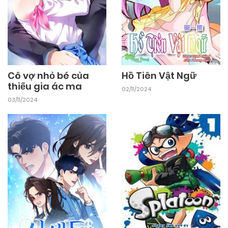
Cô vợ nhỏ bé của
Hồ Tiên Vật Ngữ
thiếu gia ác ma
02/11/2024
03/11/2024