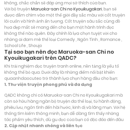
không, chắc chắn sẽ đáp ứng mọi sở thích của bạn.
Với bộ truyện
Maruoka-san Chi no Kyouikugakari
, bạn sẽ
được đắm chìm vào một thế giới đầy sắc màu với cốt truyện
lôi cuốn và hình ảnh ấn tượng. Cốt truyện sâu sắc cùng đồ
họa đẹp mắt sẽ mang đến cho bạn một hành trình đọc
không thể nào quên. Đây chính là lựa chọn tuyệt vời cho
những ai đam mê thể loại
Comedy , Ngôn Tình , Romance ,
School Life , Shoujo
Tại sao bạn nên đọc Maruoka-san Chi no
Kyouikugakari trên QADC?
Khi trải nghiệm đọc truyện tranh online, nền tảng là yếu tố
không thể bỏ qua. Dưới đây là những điểm nổi bật khiến
quaanhdaocuteo trở thành lựa chọn hàng đầu cho bạn:
1. Thư viện truyện phong phú và đa dạng
QADC không chỉ có Maruoka-san Chi no Kyouikugakari mà
còn sở hữu hàng ngàn bộ truyện đa thể loại, từ hành động,
phiêu lưu, ngôn tình đến hài hước, kinh dị và lãng mạn. Với hệ
thống tìm kiếm thông minh, bạn dễ dàng tìm thấy những
tác phẩm yêu thích, dù gu đọc của bạn có độc đáo đến đâu
2. Cập nhật nhanh chóng và liên tục