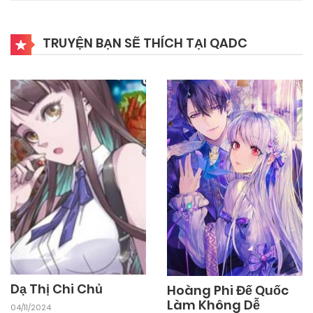
04/11/2024
Chapter 12
TRUYỆN BẠN SẼ THÍCH TẠI QADC
04/11/2024
Chapter 11
04/11/2024
Chapter 10
04/11/2024
Chapter 9
04/11/2024
Chapter 8
04/11/2024
Chapter 7
Dạ Thị Chi Chủ
Hoàng Phi Đế Quốc
Làm Không Dễ
04/11/2024