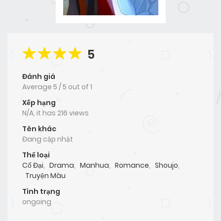
5
Đánh giá
Average
5
/
5
out of
1
Xếp hạng
N/A, it has 216 views
Tên khác
Đang cập nhật
Thể loại
Cổ Đại
,
Drama
,
Manhua
,
Romance
,
Shoujo
,
Truyện Màu
Tình trạng
ongoing