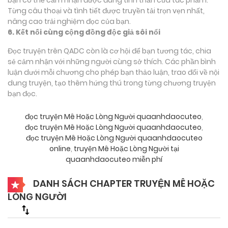
Từng câu thoại và tình tiết được truyền tải trọn vẹn nhất,
nâng cao trải nghiệm đọc của bạn.
6. Kết nối cùng cộng đồng độc giả sôi nổi
Đọc truyện trên QADC còn là cơ hội để bạn tương tác, chia
sẻ cảm nhận với những người cùng sở thích. Các phần bình
luận dưới mỗi chương cho phép bạn thảo luận, trao đổi về nội
dung truyện, tạo thêm hứng thú trong từng chương truyện
bạn đọc.
đọc truyện Mê Hoặc Lòng Người quaanhdaocuteo
,
đọc truyện Mê Hoặc Lòng Người quaanhdaocuteo
,
đọc truyện Mê Hoặc Lòng Người quaanhdaocuteo
online
,
truyện Mê Hoặc Lòng Người tại
quaanhdaocuteo miễn phí
DANH SÁCH CHAPTER TRUYỆN MÊ HOẶC
LÒNG NGƯỜI