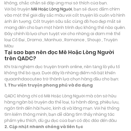
không, chắc chắn sẽ đáp ứng mọi sở thích của bạn.
Với bộ truyện
Mê Hoặc Lòng Người
, bạn sẽ được đắm chìm
vào một thế giới đầy sắc màu với cốt truyện lôi cuốn và hình
ảnh ấn tượng. Cốt truyện sâu sắc cùng đồ họa đẹp mắt sẽ
mang đến cho bạn một hành trình đọc không thể nào quên.
Đây chính là lựa chọn tuyệt vời cho những ai đam mê thể
loại
Cổ Đại , Drama , Manhua , Romance , Shoujo , Truyện
Màu
Tại sao bạn nên đọc Mê Hoặc Lòng Người
trên QADC?
Khi trải nghiệm đọc truyện tranh online, nền tảng là yếu tố
không thể bỏ qua. Dưới đây là những điểm nổi bật khiến
quaanhdaocuteo trở thành lựa chọn hàng đầu cho bạn:
1. Thư viện truyện phong phú và đa dạng
QADC không chỉ có Mê Hoặc Lòng Người mà còn sở hữu
hàng ngàn bộ truyện đa thể loại, từ hành động, phiêu lưu,
ngôn tình đến hài hước, kinh dị và lãng mạn. Với hệ thống
tìm kiếm thông minh, bạn dễ dàng tìm thấy những tác
phẩm yêu thích, dù gu đọc của bạn có độc đáo đến đâu
2. Cập nhật nhanh chóng và liên tục