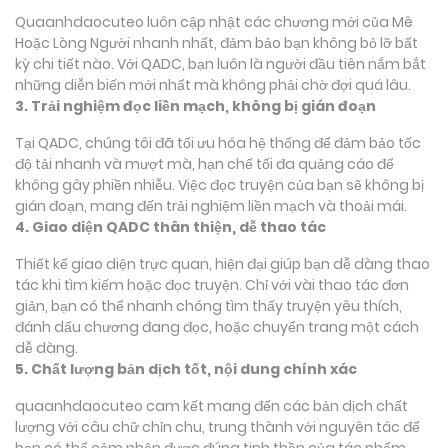
Quaanhdaocuteo luôn cập nhật các chương mới của Mê
Hoặc Lòng Người nhanh nhất, đảm bảo bạn không bỏ lỡ bất
kỳ chi tiết nào. Với QADC, bạn luôn là người đầu tiên nắm bắt
những diễn biến mới nhất mà không phải chờ đợi quá lâu.
3. Trải nghiệm đọc liền mạch, không bị gián đoạn
Tại QADC, chúng tôi đã tối ưu hóa hệ thống để đảm bảo tốc
độ tải nhanh và mượt mà, hạn chế tối đa quảng cáo để
không gây phiền nhiễu. Việc đọc truyện của bạn sẽ không bị
gián đoạn, mang đến trải nghiệm liền mạch và thoải mái.
4. Giao diện QADC thân thiện, dễ thao tác
Thiết kế giao diện trực quan, hiện đại giúp bạn dễ dàng thao
tác khi tìm kiếm hoặc đọc truyện. Chỉ với vài thao tác đơn
giản, bạn có thể nhanh chóng tìm thấy truyện yêu thích,
đánh dấu chương đang đọc, hoặc chuyển trang một cách
dễ dàng.
5. Chất lượng bản dịch tốt, nội dung chính xác
quaanhdaocuteo cam kết mang đến các bản dịch chất
lượng với câu chữ chỉn chu, trung thành với nguyên tác để
bạn có thể cảm nhận được đúng tinh thần của tác phẩm.