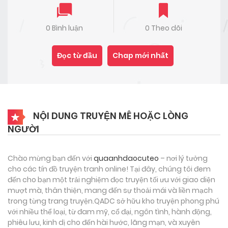
0 Bình luận
0 Theo dõi
Đọc từ đầu
Chap mới nhất
NỘI DUNG TRUYỆN MÊ HOẶC LÒNG
NGƯỜI
Chào mừng bạn đến với
quaanhdaocuteo
– nơi lý tưởng
cho các tín đồ truyện tranh online! Tại đây, chúng tôi đem
đến cho bạn một trải nghiệm đọc truyện tối ưu với giao diện
mượt mà, thân thiện, mang đến sự thoải mái và liền mạch
trong từng trang truyện.QADC sở hữu kho truyện phong phú
với nhiều thể loại, từ đam mỹ, cổ đại, ngôn tình, hành động,
phiêu lưu, kinh dị cho đến hài hước, lãng mạn, và xuyên