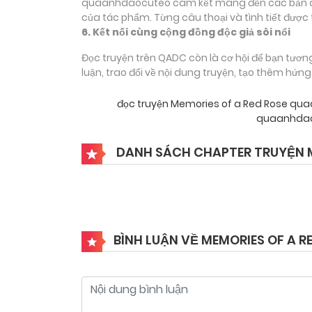
quaanhdaocuteo cam kết mang đến các bản dịch
của tác phẩm. Từng câu thoại và tình tiết được 
6. Kết nối cùng cộng đồng độc giả sôi nổi
Đọc truyện trên QADC còn là cơ hội để bạn tươn
luận, trao đổi về nội dung truyện, tạo thêm hứn
đọc truyện Memories of a Red Rose q
quaanhdao
DANH SÁCH CHAPTER TRUYỆN M
BÌNH LUẬN VỀ MEMORIES OF A R