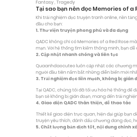
Fantasy , Tragedy
Tại sao bạn nên đọc Memories of a
Khi trải nghiệm đọc truyện tranh online, nền t
đầu cho bạn:
1. Thư viện truyện phong phú và đa dạng
QADC không chỉ có Memories of a Red Rose mà cò
mạn. Với hệ thống tìm kiếm thông minh, bạn dễ
2. Cập nhật nhanh chóng và liên tục
Quaanhdaocuteo luôn cập nhật các chương mới c
người đầu tiên nắm bắt những diễn biến mới nhấ
3. Trải nghiệm đọc liền mạch, không bị gián 
Tại QADC, chúng tôi đã tối ưu hóa hệ thống để 
bạn sẽ không bị gián đoạn, mang đến trải nghiệ
4. Giao diện QADC thân thiện, dễ thao tác
Thiết kế giao diện trực quan, hiện đại giúp bạn
truyện yêu thích, đánh dấu chương đang đọc, 
5. Chất lượng bản dịch tốt, nội dung chính x