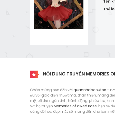
Tên k
Thể lo
NỘI DUNG TRUYỆN MEMORIES OF
Chào mừng bạn đến với
quaanhdaocuteo
– nơ
ưu với giao diện mượt mà, thân thiện, mang đến
mỹ, cổ đại, ngôn tình, hành động, phiêu lưu, ki
Với bộ truyện
Memories of a Red Rose
, bạn sẽ đ
cùng đồ họa đẹp mắt sẽ mang đến cho bạn một h