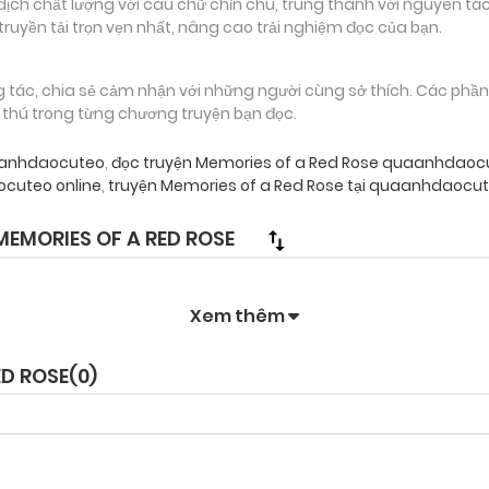
 chất lượng với câu chữ chỉn chu, trung thành với nguyên tác
truyền tải trọn vẹn nhất, nâng cao trải nghiệm đọc của bạn.
g tác, chia sẻ cảm nhận với những người cùng sở thích. Các phầ
g thú trong từng chương truyện bạn đọc.
uaanhdaocuteo
,
đọc truyện Memories of a Red Rose quaanhdaoc
cuteo online
,
truyện Memories of a Red Rose tại quaanhdaocut
EMORIES OF A RED ROSE
Xem thêm
ED ROSE(
0
)