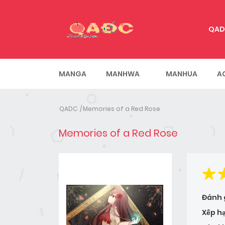
QAD
MANGA
MANHWA
MANHUA
A
QADC
Memories of a Red Rose
Memories of a Red Rose
Đánh 
Xếp h