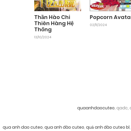
Thần Hào Chi
Popcorn Avata
Thiên Hàng Hệ
02/11/2024
Thống
13/10/2024
quaanhdaocuteo
, qadc,
qua anh dao cuteo
,
qua anh đào cuteo
,
quả anh đào cuteo bl