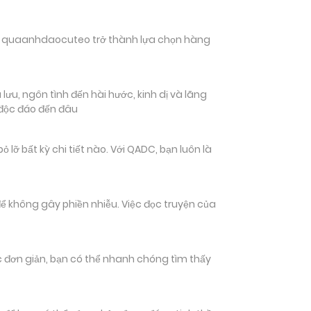
hiến quaanhdaocuteo trở thành lựa chọn hàng
ưu, ngôn tình đến hài hước, kinh dị và lãng
 độc đáo đến đâu
bất kỳ chi tiết nào. Với QADC, bạn luôn là
ể không gây phiền nhiễu. Việc đọc truyện của
tác đơn giản, bạn có thể nhanh chóng tìm thấy