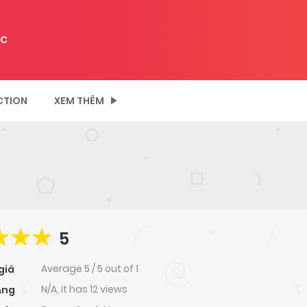
C
CTION
XEM THÊM
5
Average
5
/
5
out of
1
giá
N/A, it has 12 views
ạng