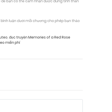
 để bạn có thể cảm nhận được đúng tinh thần
n bình luận dưới mỗi chương cho phép bạn thảo
uteo
,
đọc truyện Memories of a Red Rose
eo miễn phí