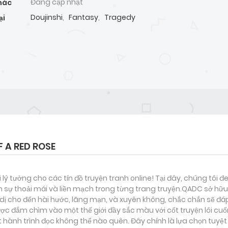
Đang cập nhật
hác
Doujinshi
,
Fantasy
,
Tragedy
ại
 A RED ROSE
i lý tưởng cho các tín đồ truyện tranh online! Tại đây, chúng tôi 
 sự thoải mái và liền mạch trong từng trang truyện.QADC sở hữu 
nh dị cho đến hài hước, lãng mạn, và xuyên không, chắc chắn sẽ đá
ược đắm chìm vào một thế giới đầy sắc màu với cốt truyện lôi cuố
ành trình đọc không thể nào quên. Đây chính là lựa chọn tuyệt