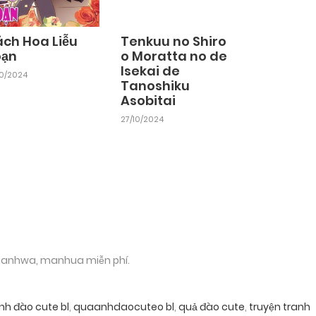
ách Hoa Liễu
Tenkuu no Shiro
oạn
o Moratta no de
Isekai de
10/2024
Tanoshiku
Asobitai
27/10/2024
 manhwa, manhua miễn phí.
nh đào cute bl
,
quaanhdaocuteo bl
,
quả đào cute
,
truyện tranh