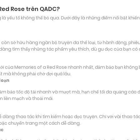
 Red Rose trên QADC?
ảng là yếu tố không thể bỏ qua. Dưới đây là những điểm nổi bật k
n sở hữu hàng ngàn bộ truyện đa thể loại, từ hành động, phiêu l
 dàng tìm thấy những tác phẩm yêu thích, dù gu đọc của bạn có
ủa Memories of a Red Rose nhanh nhất, đảm bảo bạn không bỏ lỡ 
t mà không phải chờ đợi quá lâu.
đoạn
đảm bảo tốc độ tải nhanh và mượt mà, hạn chế tối đa quảng cáo đ
m liền mạch và thoải mái.
 dễ dàng thao tác khi tìm kiếm hoặc đọc truyện. Chỉ với vài thao 
hoặc chuyển trang một cách dễ dàng.
ác