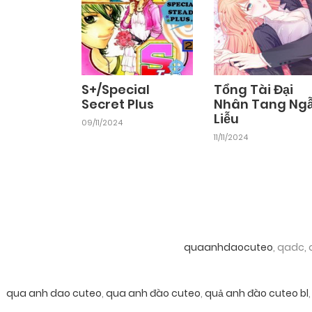
S+/Special
Tổng Tài Đại
Secret Plus
Nhân Tang Ng
Liễu
09/11/2024
11/11/2024
quaanhdaocuteo
, qadc,
qua anh dao cuteo
,
qua anh đào cuteo
,
quả anh đào cuteo bl