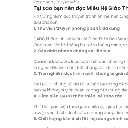
Romance , Truyện Màu
Tại sao bạn nên đọc Miêu Hệ Giáo T
Khi trải nghiệm đọc truyện tranh online, nền t
đầu cho bạn:
1. Thư viện truyện phong phú và đa dạng
QADC không chỉ có Miêu Hệ Giáo Thảo Độc Sủng Ái
lãng mạn. Với hệ thống tìm kiếm thông minh, b
2. Cập nhật nhanh chóng và liên tục
Quaanhdaocuteo luôn cập nhật các chương mới c
là người đầu tiên nắm bắt những diễn biến mới 
3. Trải nghiệm đọc liền mạch, không bị gián 
Tại QADC, chúng tôi đã tối ưu hóa hệ thống để 
bạn sẽ không bị gián đoạn, mang đến trải nghiệ
4. Giao diện QADC thân thiện, dễ thao tác
Thiết kế giao diện trực quan, hiện đại giúp bạn
truyện yêu thích, đánh dấu chương đang đọc, 
5. Chất lượng bản dịch tốt, nội dung chính x