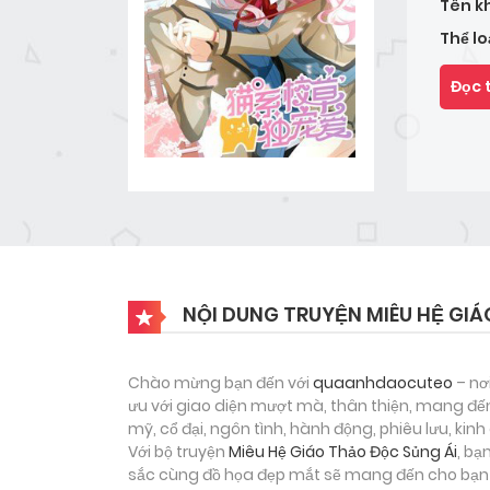
Tên k
Thể lo
Đọc 
NỘI DUNG TRUYỆN MIÊU HỆ GIÁ
Chào mừng bạn đến với
quaanhdaocuteo
– nơ
ưu với giao diện mượt mà, thân thiện, mang đến
mỹ, cổ đại, ngôn tình, hành động, phiêu lưu, ki
Với bộ truyện
Miêu Hệ Giáo Thảo Độc Sủng Ái
, bạ
sắc cùng đồ họa đẹp mắt sẽ mang đến cho bạn m