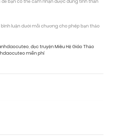
 để bạn có thể cảm nhận được đúng tinh thần
n bình luận dưới mỗi chương cho phép bạn thảo
aanhdaocuteo
,
đọc truyện Miêu Hệ Giáo Thảo
anhdaocuteo miễn phí