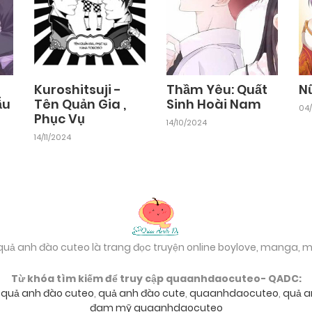
Kuroshitsuji -
Thầm Yêu: Quất
N
ẫu
Tên Quản Gia ,
Sinh Hoài Nam
04/
Phục Vụ
14/10/2024
14/11/2024
 quả anh đào cuteo là trang đọc truyện online boylove, manga,
Từ khóa tìm kiếm để truy cập quaanhdaocuteo- QADC:
,
quả anh đào cuteo
,
quả anh đào cute
,
quaanhdaocuteo
,
quả a
đam mỹ quaanhdaocuteo