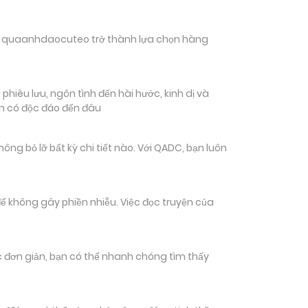
hiến quaanhdaocuteo trở thành lựa chọn hàng
hiêu lưu, ngôn tình đến hài hước, kinh dị và
ạn có độc đáo đến đâu
 bỏ lỡ bất kỳ chi tiết nào. Với QADC, bạn luôn
ể không gây phiền nhiễu. Việc đọc truyện của
tác đơn giản, bạn có thể nhanh chóng tìm thấy