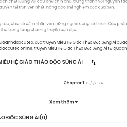
 chất lượng với câu chữ chỉn chu, trung thành với nguyên tác
truyền tải trọn vẹn nhất, nâng cao trải nghiệm đọc của bạn.
g tác, chia sẻ cảm nhận với những người cùng sở thích. Các phầ
g thú trong từng chương truyện bạn đọc.
i quaanhdaocuteo
,
đọc truyện Miêu Hệ Giáo Thảo Độc Sủng Ái qu
daocuteo online
,
truyện Miêu Hệ Giáo Thảo Độc Sủng Ái tại qua
IÊU HỆ GIÁO THẢO ĐỘC SỦNG ÁI
Chapter 1
03/11/2024
Xem thêm
ẢO ĐỘC SỦNG ÁI(
0
)