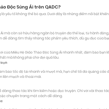
hảo Độc Sủng Ái trên QADC?
ảng là yếu tố không thể bỏ qua. Dưới đây là những điểm nổi bật k
 mà còn sở hữu hàng ngàn bộ truyện đa thể loại, từ hành động, p
ạn dễ dàng tìm thấy những tác phẩm yêu thích, dù gu đọc của b
ủa Miêu Hệ Giáo Thảo Độc Sủng Ái nhanh nhất, đảm bảo bạn không
nhất mà không phải chờ đợi quá lâu.
đoạn
đảm bảo tốc độ tải nhanh và mượt mà, hạn chế tối đa quảng cáo đ
m liền mạch và thoải mái.
 dễ dàng thao tác khi tìm kiếm hoặc đọc truyện. Chỉ với vài thao 
hoặc chuyển trang một cách dễ dàng.
ác