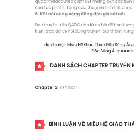
quaanhdaocuteo cam kết mang đến các bản dịch
của tác phẩm. Từng câu thoại và tình tiết được 
6. Kết nối cùng cộng đồng độc giả sôi nổi
Đọc truyện trên QADC còn là cơ hội để bạn tươn
luận, trao đổi về nội dung truyện, tạo thêm hứn
đọc truyện Miêu Hệ Giáo Thảo Độc Sủng Á
Độc Sủng Ái quaanh
DANH SÁCH CHAPTER TRUYỆN M
Chapter 2
03/11/2024
BÌNH LUẬN VỀ MIÊU HỆ GIÁO TH