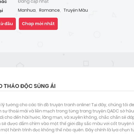
Đang cập nhật
hác
Manhua
,
Romance
,
Truyện Màu
ại
từ đầu
Chap mới nhất
O THẢO ĐỘC SỦNG ÁI
i lý tưởng cho các tín đồ truyện tranh online! Tại đây, chúng tôi 
 sự thoải mái và liền mạch trong từng trang truyện.QADC sở hữu 
nh dị cho đến hài hước, lãng mạn, và xuyên không, chắc chắn sẽ đá
n sẽ được đắm chìm vào một thế giới đầy sắc màu với cốt truyện l
ột hành trình đọc không thể nào quên. Đây chính là lựa chọn t