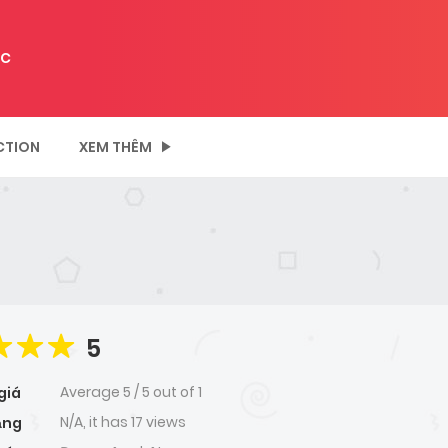
C
CTION
XEM THÊM
5
Average
5
/
5
out of
1
giá
N/A, it has 17 views
ạng