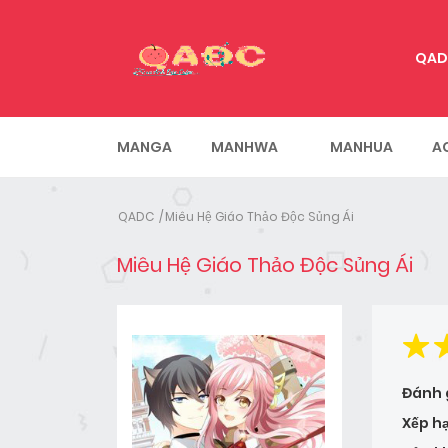
QAD
MANGA
MANHWA
MANHUA
A
QADC
Miêu Hệ Giáo Thảo Độc Sủng Ái
Miêu Hệ Giáo Thảo Độc Sủng Ái
Đánh 
Xếp h