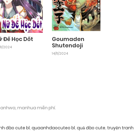
ữ Đế Học Dốt
Goumaden
Shutendoji
11/2024
14/11/2024
 manhwa, manhua miễn phí.
nh đào cute bl
,
quaanhdaocuteo bl
,
quả đào cute
,
truyện tranh