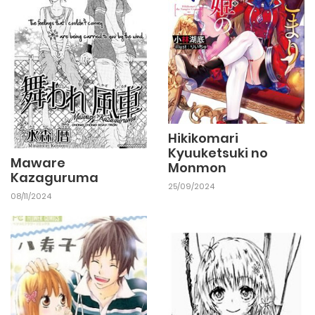
Hikikomari
Kyuuketsuki no
Maware
Monmon
Kazaguruma
25/09/2024
08/11/2024