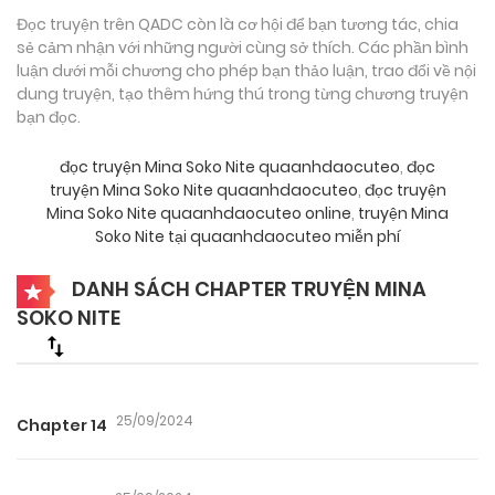
Đọc truyện trên QADC còn là cơ hội để bạn tương tác, chia
sẻ cảm nhận với những người cùng sở thích. Các phần bình
luận dưới mỗi chương cho phép bạn thảo luận, trao đổi về nội
dung truyện, tạo thêm hứng thú trong từng chương truyện
bạn đọc.
đọc truyện Mina Soko Nite quaanhdaocuteo
,
đọc
truyện Mina Soko Nite quaanhdaocuteo
,
đọc truyện
Mina Soko Nite quaanhdaocuteo online
,
truyện Mina
Soko Nite tại quaanhdaocuteo miễn phí
DANH SÁCH CHAPTER TRUYỆN MINA
SOKO NITE
25/09/2024
Chapter 14