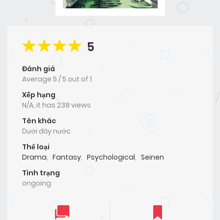
5
Đánh giá
Average
5
/
5
out of
1
Xếp hạng
N/A, it has 238 views
Tên khác
Dưới đáy nước
Thể loại
Drama
,
Fantasy
,
Psychological
,
Seinen
Tình trạng
ongoing