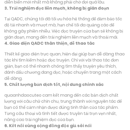
diễn biến mới nhất mà không phải chờ đợi quá lâu.
3. Trải nghiệm đọc liền mạch, không bị gián đoạn
Tại QADC, chúng tôi đã tối ưu hóa hệ thống để đảm bảo tốc
độ tải nhanh và mượt mà, hạn chế tối đa quảng cáo để
không gây phiền nhiễu. Việc đọc truyện của bạn sẽ không bị
gián đoạn, mang đến trải nghiệm liền mạch và thoải mái.
4. Giao diện QADC thân thiện, dễ thao tác
Thiết kế giao diện trực quan, hiện đại giúp bạn dễ dàng thao
tác khi tìm kiếm hoặc đọc truyện. Chỉ với vài thao tác đơn
giản, bạn có thể nhanh chóng tìm thấy truyện yêu thích,
đánh dấu chương đang đọc, hoặc chuyển trang một cách
dễ dàng.
5. Chất lượng bản dịch tốt, nội dung chính xác
quaanhdaocuteo cam kết mang đến các bản dịch chất
lượng với câu chữ chỉn chu, trung thành với nguyên tác để
bạn có thể cảm nhận được đúng tinh thần của tác phẩm.
Từng câu thoại và tình tiết được truyền tải trọn vẹn nhất,
nâng cao trải nghiệm đọc của bạn.
6. Kết nối cùng cộng đồng độc giả sôi nổi