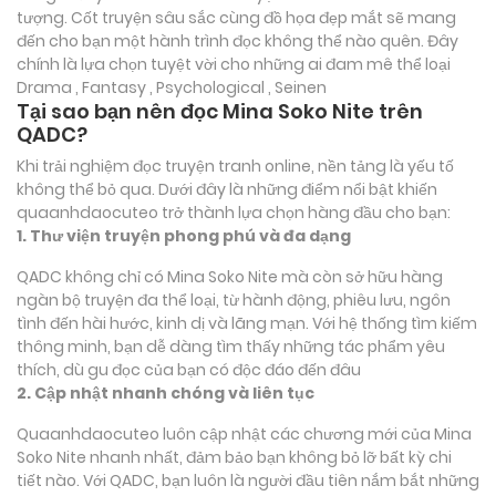
tượng. Cốt truyện sâu sắc cùng đồ họa đẹp mắt sẽ mang
đến cho bạn một hành trình đọc không thể nào quên. Đây
chính là lựa chọn tuyệt vời cho những ai đam mê thể loại
Drama , Fantasy , Psychological , Seinen
Tại sao bạn nên đọc Mina Soko Nite trên
QADC?
Khi trải nghiệm đọc truyện tranh online, nền tảng là yếu tố
không thể bỏ qua. Dưới đây là những điểm nổi bật khiến
quaanhdaocuteo trở thành lựa chọn hàng đầu cho bạn:
1. Thư viện truyện phong phú và đa dạng
QADC không chỉ có Mina Soko Nite mà còn sở hữu hàng
ngàn bộ truyện đa thể loại, từ hành động, phiêu lưu, ngôn
tình đến hài hước, kinh dị và lãng mạn. Với hệ thống tìm kiếm
thông minh, bạn dễ dàng tìm thấy những tác phẩm yêu
thích, dù gu đọc của bạn có độc đáo đến đâu
2. Cập nhật nhanh chóng và liên tục
Quaanhdaocuteo luôn cập nhật các chương mới của Mina
Soko Nite nhanh nhất, đảm bảo bạn không bỏ lỡ bất kỳ chi
tiết nào. Với QADC, bạn luôn là người đầu tiên nắm bắt những