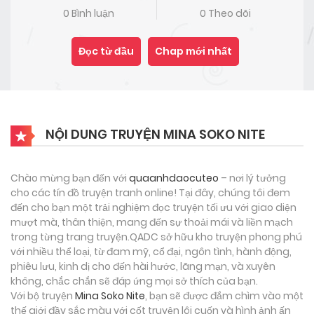
0 Bình luận
0 Theo dõi
Đọc từ đầu
Chap mới nhất
NỘI DUNG TRUYỆN MINA SOKO NITE
Chào mừng bạn đến với
quaanhdaocuteo
– nơi lý tưởng
cho các tín đồ truyện tranh online! Tại đây, chúng tôi đem
đến cho bạn một trải nghiệm đọc truyện tối ưu với giao diện
mượt mà, thân thiện, mang đến sự thoải mái và liền mạch
trong từng trang truyện.QADC sở hữu kho truyện phong phú
với nhiều thể loại, từ đam mỹ, cổ đại, ngôn tình, hành động,
phiêu lưu, kinh dị cho đến hài hước, lãng mạn, và xuyên
không, chắc chắn sẽ đáp ứng mọi sở thích của bạn.
Với bộ truyện
Mina Soko Nite
, bạn sẽ được đắm chìm vào một
thế giới đầy sắc màu với cốt truyện lôi cuốn và hình ảnh ấn