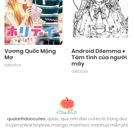
Vương Quốc Mộng
Android Dilemma ♦
Mơ
Tâm tình của người
máy
10/11/2024
01/11/2024
quaanhdaocuteo
, qadc, quả anh đào cuteo là trang đọc
truyện online boylove, manga, manhwa, manhua miễn phí.