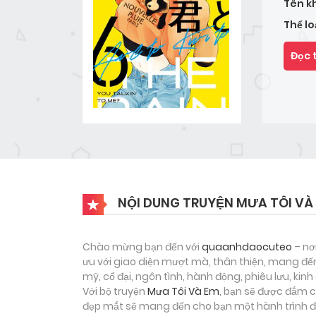
Tên k
Thể lo
Đọc 
NỘI DUNG TRUYỆN MƯA TÔI VÀ
Chào mừng bạn đến với
quaanhdaocuteo
– nơ
ưu với giao diện mượt mà, thân thiện, mang đến
mỹ, cổ đại, ngôn tình, hành động, phiêu lưu, ki
Với bộ truyện
Mưa Tôi Và Em
, bạn sẽ được đắm c
đẹp mắt sẽ mang đến cho bạn một hành trình đọ