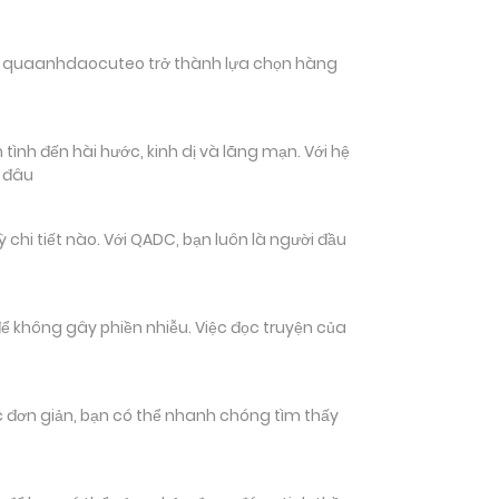
hiến quaanhdaocuteo trở thành lựa chọn hàng
ình đến hài hước, kinh dị và lãng mạn. Với hệ
n đâu
i tiết nào. Với QADC, bạn luôn là người đầu
ể không gây phiền nhiễu. Việc đọc truyện của
tác đơn giản, bạn có thể nhanh chóng tìm thấy