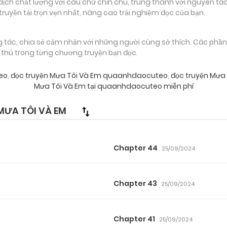
 chất lượng với câu chữ chỉn chu, trung thành với nguyên tác
truyền tải trọn vẹn nhất, nâng cao trải nghiệm đọc của bạn.
g tác, chia sẻ cảm nhận với những người cùng sở thích. Các phầ
g thú trong từng chương truyện bạn đọc.
eo
,
đọc truyện Mưa Tôi Và Em quaanhdaocuteo
,
đọc truyện Mưa
Mưa Tôi Và Em tại quaanhdaocuteo miễn phí
ƯA TÔI VÀ EM
Chapter 44
25/09/2024
Chapter 43
25/09/2024
Chapter 41
25/09/2024