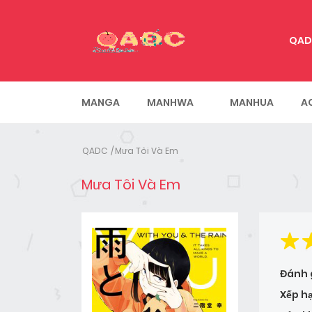
QAD
MANGA
MANHWA
MANHUA
A
QADC
Mưa Tôi Và Em
Mưa Tôi Và Em
Đánh 
Xếp h