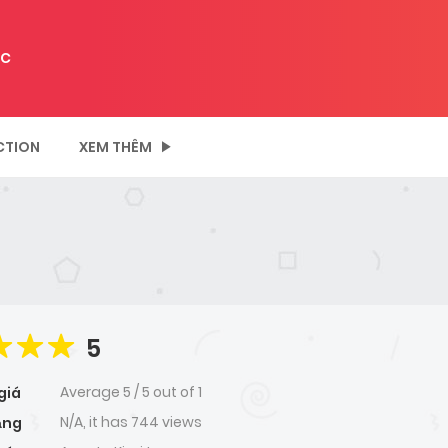
C
CTION
XEM THÊM
5
Average
5
/
5
out of
1
giá
N/A, it has 744 views
ạng