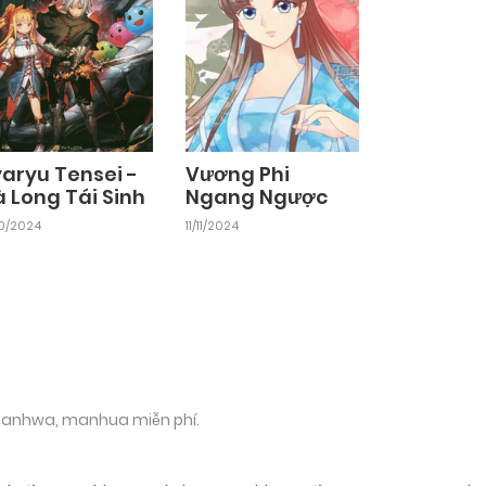
yaryu Tensei -
Vương Phi
à Long Tái Sinh
Ngang Ngược
10/2024
11/11/2024
 manhwa, manhua miễn phí.