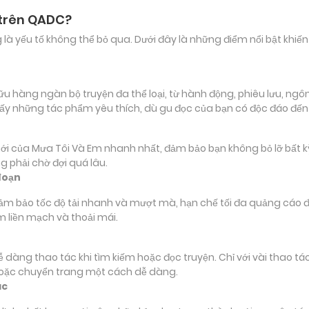
 trên QADC?
ảng là yếu tố không thể bỏ qua. Dưới đây là những điểm nổi bật k
hàng ngàn bộ truyện đa thể loại, từ hành động, phiêu lưu, ngôn t
ấy những tác phẩm yêu thích, dù gu đọc của bạn có độc đáo đế
ủa Mưa Tôi Và Em nhanh nhất, đảm bảo bạn không bỏ lỡ bất kỳ ch
 phải chờ đợi quá lâu.
đoạn
đảm bảo tốc độ tải nhanh và mượt mà, hạn chế tối đa quảng cáo đ
m liền mạch và thoải mái.
 dễ dàng thao tác khi tìm kiếm hoặc đọc truyện. Chỉ với vài thao 
hoặc chuyển trang một cách dễ dàng.
ác