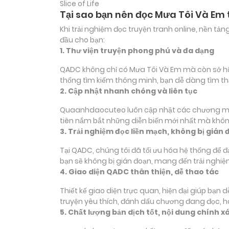
Slice of Life
Tại sao bạn nên đọc Mưa Tôi Và Em
Khi trải nghiệm đọc truyện tranh online, nền t
đầu cho bạn:
1. Thư viện truyện phong phú và đa dạng
QADC không chỉ có Mưa Tôi Và Em mà còn sở hữu 
thống tìm kiếm thông minh, bạn dễ dàng tìm th
2. Cập nhật nhanh chóng và liên tục
Quaanhdaocuteo luôn cập nhật các chương mới c
tiên nắm bắt những diễn biến mới nhất mà không
3. Trải nghiệm đọc liền mạch, không bị gián 
Tại QADC, chúng tôi đã tối ưu hóa hệ thống để 
bạn sẽ không bị gián đoạn, mang đến trải nghiệ
4. Giao diện QADC thân thiện, dễ thao tác
Thiết kế giao diện trực quan, hiện đại giúp bạn
truyện yêu thích, đánh dấu chương đang đọc, 
5. Chất lượng bản dịch tốt, nội dung chính x