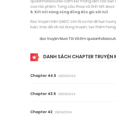
quaanhdaocuteo cam kết mang đến các bản dịch
của tác phẩm. Từng câu thoại và tình tiết được 
6. Kết nối cùng cộng đồng độc giả sôi nổi
Đọc truyện trên QADC còn là cơ hội để bạn tươn
luận, trao đổi về nội dung truyện, tạo thêm hứn
đọc truyện Mưa Tôi Và Em quaanhdaocut
DANH SÁCH CHAPTER TRUYỆN M
Chapter 44.5
25/09/2024
Chapter 43.5
25/09/2024
Chapter 42
25/09/2024