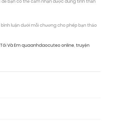
 để bạn có thể cảm nhận được đúng tinh thần
n bình luận dưới mỗi chương cho phép bạn thảo
 Tôi Và Em quaanhdaocuteo online
,
truyện