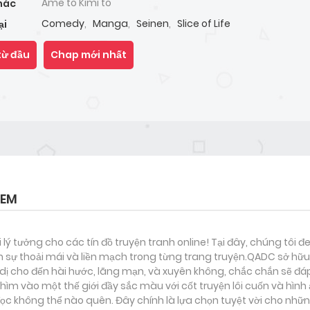
Ame to Kimi to
hác
Comedy
,
Manga
,
Seinen
,
Slice of Life
ại
từ đầu
Chap mới nhất
 EM
i lý tưởng cho các tín đồ truyện tranh online! Tại đây, chúng tôi 
 sự thoải mái và liền mạch trong từng trang truyện.QADC sở hữu 
nh dị cho đến hài hước, lãng mạn, và xuyên không, chắc chắn sẽ đá
hìm vào một thế giới đầy sắc màu với cốt truyện lôi cuốn và hình
c không thể nào quên. Đây chính là lựa chọn tuyệt vời cho nhữn