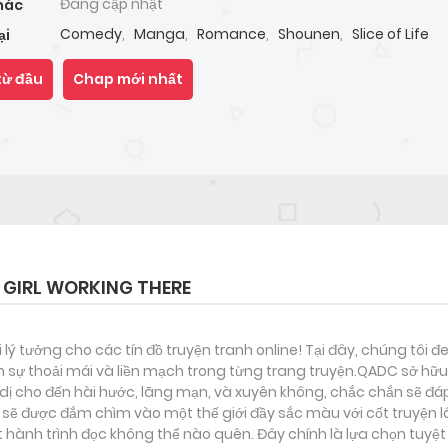
Đang cập nhật
hác
Comedy
,
Manga
,
Romance
,
Shounen
,
Slice of Life
ại
từ đầu
Chap mới nhất
 GIRL WORKING THERE
i lý tưởng cho các tín đồ truyện tranh online! Tại đây, chúng tôi 
 sự thoải mái và liền mạch trong từng trang truyện.QADC sở hữu 
nh dị cho đến hài hước, lãng mạn, và xuyên không, chắc chắn sẽ đá
n sẽ được đắm chìm vào một thế giới đầy sắc màu với cốt truyện l
ành trình đọc không thể nào quên. Đây chính là lựa chọn tuyệt