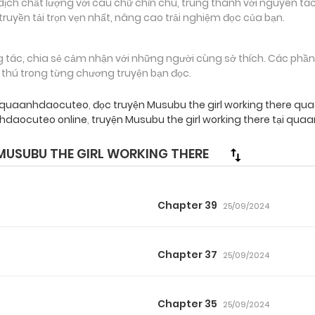
 chất lượng với câu chữ chỉn chu, trung thành với nguyên tác
truyền tải trọn vẹn nhất, nâng cao trải nghiệm đọc của bạn.
g tác, chia sẻ cảm nhận với những người cùng sở thích. Các phầ
g thú trong từng chương truyện bạn đọc.
re quaanhdaocuteo
,
đọc truyện Musubu the girl working there q
hdaocuteo online
,
truyện Musubu the girl working there tại qu
USUBU THE GIRL WORKING THERE
Chapter 39
25/09/2024
Chapter 37
25/09/2024
Chapter 35
25/09/2024