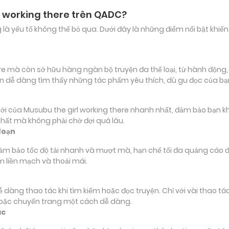
l working there trên QADC?
ảng là yếu tố không thể bỏ qua. Dưới đây là những điểm nổi bật k
 mà còn sở hữu hàng ngàn bộ truyện đa thể loại, từ hành động, ph
ạn dễ dàng tìm thấy những tác phẩm yêu thích, dù gu đọc của b
ủa Musubu the girl working there nhanh nhất, đảm bảo bạn không
nhất mà không phải chờ đợi quá lâu.
đoạn
đảm bảo tốc độ tải nhanh và mượt mà, hạn chế tối đa quảng cáo đ
m liền mạch và thoải mái.
 dễ dàng thao tác khi tìm kiếm hoặc đọc truyện. Chỉ với vài thao 
hoặc chuyển trang một cách dễ dàng.
ác