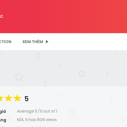
C
CTION
XEM THÊM
5
Average
5
/
5
out of
1
giá
N/A, it has 609 views
ạng