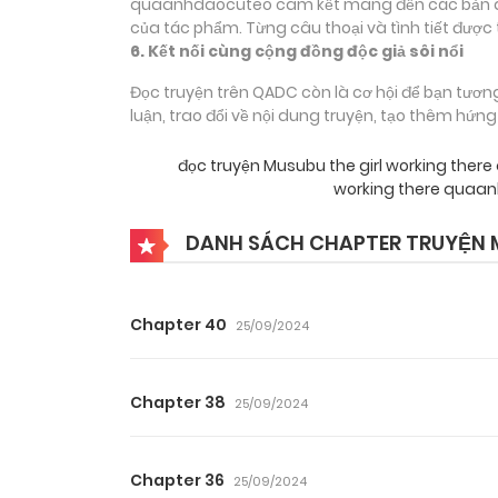
quaanhdaocuteo cam kết mang đến các bản dịch
của tác phẩm. Từng câu thoại và tình tiết được 
6. Kết nối cùng cộng đồng độc giả sôi nổi
Đọc truyện trên QADC còn là cơ hội để bạn tươn
luận, trao đổi về nội dung truyện, tạo thêm hứn
đọc truyện Musubu the girl working the
working there quaan
DANH SÁCH CHAPTER TRUYỆN M
Chapter 40
25/09/2024
Chapter 38
25/09/2024
Chapter 36
25/09/2024