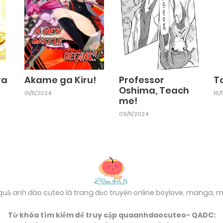
Chapter 8
25/09/2024
Chapter 6
25/09/2024
ra
Akame ga Kiru!
Professor
T
Oshima, Teach
01/11/2024
16/
me!
Chapter 4
25/09/2024
09/11/2024
Chapter 2
25/09/2024
 quả anh đào cuteo là trang đọc truyện online boylove, manga,
Từ khóa tìm kiếm để truy cập quaanhdaocuteo- QADC: