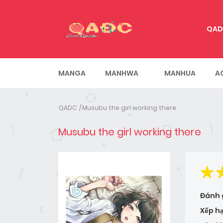
QAD
MANGA
MANHWA
MANHUA
A
QADC
Musubu the girl working there
Musubu the girl working there
Đánh 
Xếp h