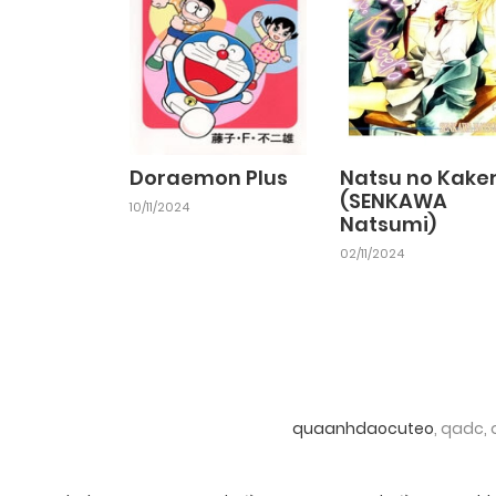
Chapter 9
25/09/2024
Chapter 7
25/09/2024
Doraemon Plus
Natsu no Kake
(SENKAWA
10/11/2024
Natsumi)
Chapter 5
25/09/2024
02/11/2024
Chapter 3
25/09/2024
Chapter 1
25/09/2024
quaanhdaocuteo
, qadc,