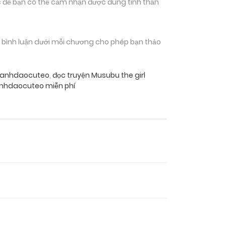
 để bạn có thể cảm nhận được đúng tinh thần
n bình luận dưới mỗi chương cho phép bạn thảo
uaanhdaocuteo
,
đọc truyện Musubu the girl
aanhdaocuteo miễn phí