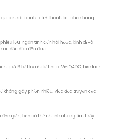
hiến quaanhdaocuteo trở thành lựa chọn hàng
iêu lưu, ngôn tình đến hài hước, kinh dị và
ạn có độc đáo đến đâu
 bỏ lỡ bất kỳ chi tiết nào. Với QADC, bạn luôn
ể không gây phiền nhiễu. Việc đọc truyện của
tác đơn giản, bạn có thể nhanh chóng tìm thấy