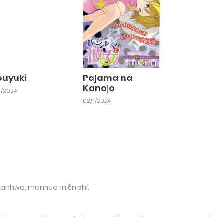
ouyuki
Pajama na
Kanojo
11/2024
02/11/2024
 manhwa, manhua miễn phí.