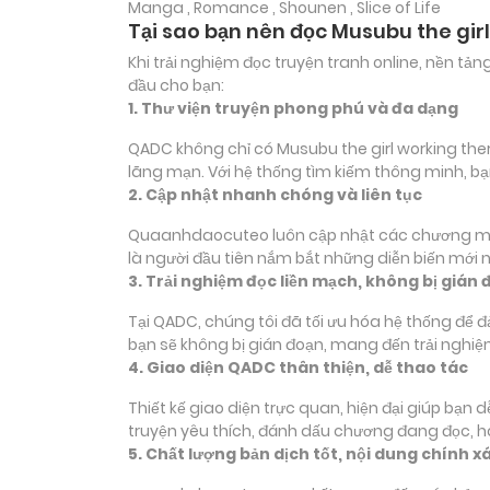
Manga , Romance , Shounen , Slice of Life
Tại sao bạn nên đọc Musubu the gir
Khi trải nghiệm đọc truyện tranh online, nền t
đầu cho bạn:
1. Thư viện truyện phong phú và đa dạng
QADC không chỉ có Musubu the girl working there
lãng mạn. Với hệ thống tìm kiếm thông minh, b
2. Cập nhật nhanh chóng và liên tục
Quaanhdaocuteo luôn cập nhật các chương mới c
là người đầu tiên nắm bắt những diễn biến mới 
3. Trải nghiệm đọc liền mạch, không bị gián 
Tại QADC, chúng tôi đã tối ưu hóa hệ thống để 
bạn sẽ không bị gián đoạn, mang đến trải nghiệ
4. Giao diện QADC thân thiện, dễ thao tác
Thiết kế giao diện trực quan, hiện đại giúp bạn
truyện yêu thích, đánh dấu chương đang đọc, 
5. Chất lượng bản dịch tốt, nội dung chính x