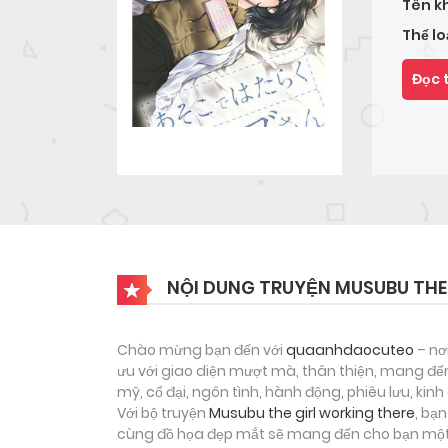
Tên k
Thể lo
Đọc 
NỘI DUNG TRUYỆN MUSUBU THE
Chào mừng bạn đến với
quaanhdaocuteo
– nơ
ưu với giao diện mượt mà, thân thiện, mang đến
mỹ, cổ đại, ngôn tình, hành động, phiêu lưu, ki
Với bộ truyện
Musubu the girl working there
, bạ
cùng đồ họa đẹp mắt sẽ mang đến cho bạn một h