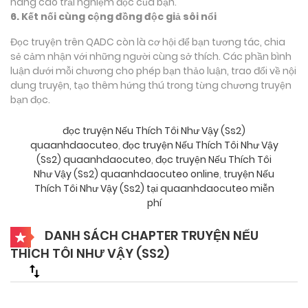
nâng cao trải nghiệm đọc của bạn.
6. Kết nối cùng cộng đồng độc giả sôi nổi
Đọc truyện trên QADC còn là cơ hội để bạn tương tác, chia
sẻ cảm nhận với những người cùng sở thích. Các phần bình
luận dưới mỗi chương cho phép bạn thảo luận, trao đổi về nội
dung truyện, tạo thêm hứng thú trong từng chương truyện
bạn đọc.
đọc truyện Nếu Thích Tôi Như Vậy (Ss2)
quaanhdaocuteo
,
đọc truyện Nếu Thích Tôi Như Vậy
(Ss2) quaanhdaocuteo
,
đọc truyện Nếu Thích Tôi
Như Vậy (Ss2) quaanhdaocuteo online
,
truyện Nếu
Thích Tôi Như Vậy (Ss2) tại quaanhdaocuteo miễn
phí
DANH SÁCH CHAPTER TRUYỆN NẾU
THÍCH TÔI NHƯ VẬY (SS2)