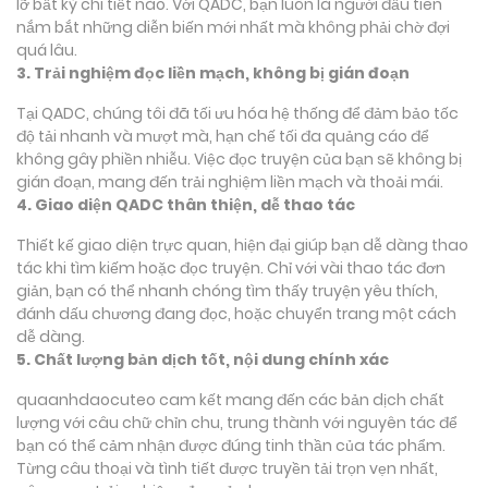
lỡ bất kỳ chi tiết nào. Với QADC, bạn luôn là người đầu tiên
nắm bắt những diễn biến mới nhất mà không phải chờ đợi
quá lâu.
3. Trải nghiệm đọc liền mạch, không bị gián đoạn
Tại QADC, chúng tôi đã tối ưu hóa hệ thống để đảm bảo tốc
độ tải nhanh và mượt mà, hạn chế tối đa quảng cáo để
không gây phiền nhiễu. Việc đọc truyện của bạn sẽ không bị
gián đoạn, mang đến trải nghiệm liền mạch và thoải mái.
4. Giao diện QADC thân thiện, dễ thao tác
Thiết kế giao diện trực quan, hiện đại giúp bạn dễ dàng thao
tác khi tìm kiếm hoặc đọc truyện. Chỉ với vài thao tác đơn
giản, bạn có thể nhanh chóng tìm thấy truyện yêu thích,
đánh dấu chương đang đọc, hoặc chuyển trang một cách
dễ dàng.
5. Chất lượng bản dịch tốt, nội dung chính xác
quaanhdaocuteo cam kết mang đến các bản dịch chất
lượng với câu chữ chỉn chu, trung thành với nguyên tác để
bạn có thể cảm nhận được đúng tinh thần của tác phẩm.
Từng câu thoại và tình tiết được truyền tải trọn vẹn nhất,