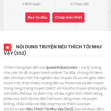
0 Bình luận
0 Theo dõi
Đọc từ đầu
Chap mới nhất
NỘI DUNG TRUYỆN NẾU THÍCH TÔI NHƯ
VẬY (SS2)
Chào mừng bạn đến với
quaanhdaocuteo
– nơi lý tưởng
cho các tín đồ truyện tranh online! Tại đây, chúng tôi đem
đến cho bạn một trải nghiệm đọc truyện tối ưu với giao diện
mượt mà, thân thiện, mang đến sự thoải mái và liền mạch
trong từng trang truyện.QADC sở hữu kho truyện phong phú
với nhiều thể loại, từ đam mỹ, cổ đại, ngôn tình, hành động,
phiêu lưu, kinh dị cho đến hài hước, lãng mạn, và xuyên
không, chắc chắn sẽ đáp ứng mọi sở thích của bạn.
Với bộ truyện
Nếu Thích Tôi Như Vậy (Ss2)
, bạn sẽ được đắm