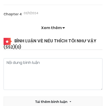
03/11/2024
Chapter 4
Xem thêm
03/11/2024
Chapter 3
BÌNH LUẬN VỀ NẾU THÍCH TÔI NHƯ VẬY
(SS2)(
0
)
03/11/2024
Chapter 2
03/11/2024
Chapter 1
Tải thêm bình luận