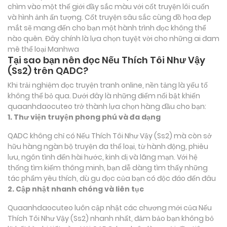
chìm vào một thế giới đầy sắc màu với cốt truyện lôi cuốn
và hình ảnh ấn tượng. Cốt truyện sâu sắc cùng đồ họa đẹp
mắt sẽ mang đến cho bạn một hành trình đọc không thể
nào quên. Đây chính là lựa chọn tuyệt vời cho những ai đam
mê thể loại
Manhwa
Tại sao bạn nên đọc Nếu Thích Tôi Như Vậy
(Ss2) trên QADC?
Khi trải nghiệm đọc truyện tranh online, nền tảng là yếu tố
không thể bỏ qua. Dưới đây là những điểm nổi bật khiến
quaanhdaocuteo trở thành lựa chọn hàng đầu cho bạn:
1. Thư viện truyện phong phú và đa dạng
QADC không chỉ có Nếu Thích Tôi Như Vậy (Ss2) mà còn sở
hữu hàng ngàn bộ truyện đa thể loại, từ hành động, phiêu
lưu, ngôn tình đến hài hước, kinh dị và lãng mạn. Với hệ
thống tìm kiếm thông minh, bạn dễ dàng tìm thấy những
tác phẩm yêu thích, dù gu đọc của bạn có độc đáo đến đâu
2. Cập nhật nhanh chóng và liên tục
Quaanhdaocuteo luôn cập nhật các chương mới của Nếu
Thích Tôi Như Vậy (Ss2) nhanh nhất, đảm bảo bạn không bỏ