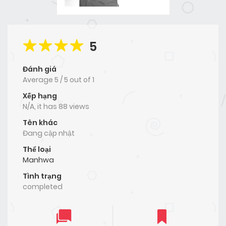
5
Đánh giá
Average
5
/
5
out of
1
Xếp hạng
N/A, it has 88 views
Tên khác
Đang cập nhật
Thể loại
Manhwa
Tình trạng
completed