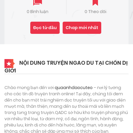
0 Bình luận
0 Theo dõi
Đọc từ đầu
Chap mới nhất
NỘI DUNG TRUYỆN NGAO DU TẠI CHỐN DỊ
GIỚI
Chào mừng bạn đến với
quaanhdaocuteo
– nơi lý tưởng
cho các tín đồ truyện tranh online! Tại đây, chúng tôi đem
đến cho bạn một trải nghiệm đọc truyện tối ưu với giao diện
mượt mà, thân thiện, mang đến sự thoải mái và liền mạch
trong từng trang truyện.QADC sở hữu kho truyện phong phú
với nhiều thể loại, từ đam mỹ, cổ đại, ngôn tình, hành động,
phiêu lưu, kinh dị cho đến hài hước, lãng mạn, và xuyên
không, chắc chắn sẽ đáp ứng mọi sở thích của bạn.