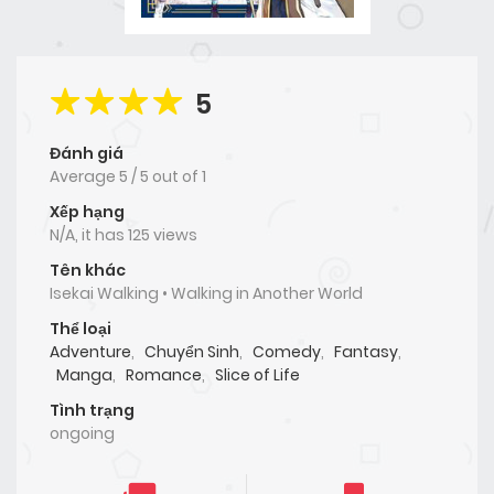
5
Đánh giá
Average
5
/
5
out of
1
Xếp hạng
N/A, it has 125 views
Tên khác
Isekai Walking • Walking in Another World
Thể loại
Adventure
,
Chuyển Sinh
,
Comedy
,
Fantasy
,
Manga
,
Romance
,
Slice of Life
Tình trạng
ongoing