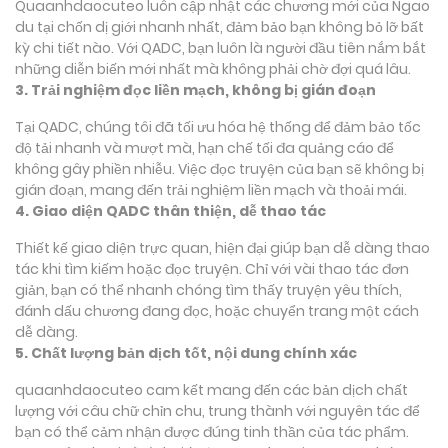
Quaanhdaocuteo luôn cập nhật các chương mới của Ngao
du tại chốn dị giới nhanh nhất, đảm bảo bạn không bỏ lỡ bất
kỳ chi tiết nào. Với QADC, bạn luôn là người đầu tiên nắm bắt
những diễn biến mới nhất mà không phải chờ đợi quá lâu.
3. Trải nghiệm đọc liền mạch, không bị gián đoạn
Tại QADC, chúng tôi đã tối ưu hóa hệ thống để đảm bảo tốc
độ tải nhanh và mượt mà, hạn chế tối đa quảng cáo để
không gây phiền nhiễu. Việc đọc truyện của bạn sẽ không bị
gián đoạn, mang đến trải nghiệm liền mạch và thoải mái.
4. Giao diện QADC thân thiện, dễ thao tác
Thiết kế giao diện trực quan, hiện đại giúp bạn dễ dàng thao
tác khi tìm kiếm hoặc đọc truyện. Chỉ với vài thao tác đơn
giản, bạn có thể nhanh chóng tìm thấy truyện yêu thích,
đánh dấu chương đang đọc, hoặc chuyển trang một cách
dễ dàng.
5. Chất lượng bản dịch tốt, nội dung chính xác
quaanhdaocuteo cam kết mang đến các bản dịch chất
lượng với câu chữ chỉn chu, trung thành với nguyên tác để
bạn có thể cảm nhận được đúng tinh thần của tác phẩm.