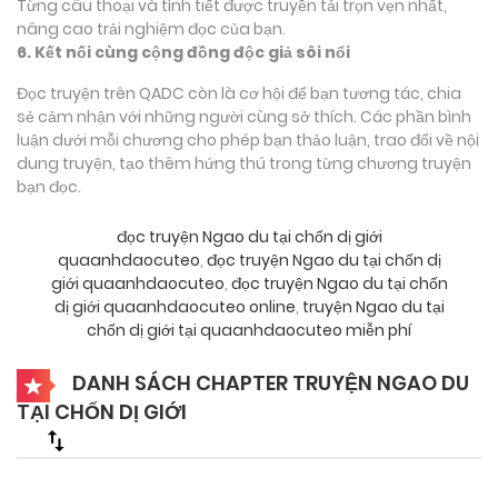
Từng câu thoại và tình tiết được truyền tải trọn vẹn nhất,
nâng cao trải nghiệm đọc của bạn.
6. Kết nối cùng cộng đồng độc giả sôi nổi
Đọc truyện trên QADC còn là cơ hội để bạn tương tác, chia
sẻ cảm nhận với những người cùng sở thích. Các phần bình
luận dưới mỗi chương cho phép bạn thảo luận, trao đổi về nội
dung truyện, tạo thêm hứng thú trong từng chương truyện
bạn đọc.
đọc truyện Ngao du tại chốn dị giới
quaanhdaocuteo
,
đọc truyện Ngao du tại chốn dị
giới quaanhdaocuteo
,
đọc truyện Ngao du tại chốn
dị giới quaanhdaocuteo online
,
truyện Ngao du tại
chốn dị giới tại quaanhdaocuteo miễn phí
DANH SÁCH CHAPTER TRUYỆN NGAO DU
TẠI CHỐN DỊ GIỚI