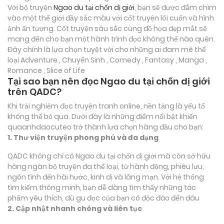
Với bộ truyện
Ngao du tại chốn dị giới
, bạn sẽ được đắm chìm
vào một thế giới đầy sắc màu với cốt truyện lôi cuốn và hình
ảnh ấn tượng. Cốt truyện sâu sắc cùng đồ họa đẹp mắt sẽ
mang đến cho bạn một hành trình đọc không thể nào quên.
Đây chính là lựa chọn tuyệt vời cho những ai đam mê thể
loại
Adventure , Chuyển Sinh , Comedy , Fantasy , Manga ,
Romance , Slice of Life
Tại sao bạn nên đọc Ngao du tại chốn dị giới
trên QADC?
Khi trải nghiệm đọc truyện tranh online, nền tảng là yếu tố
không thể bỏ qua. Dưới đây là những điểm nổi bật khiến
quaanhdaocuteo trở thành lựa chọn hàng đầu cho bạn:
1. Thư viện truyện phong phú và đa dạng
QADC không chỉ có Ngao du tại chốn dị giới mà còn sở hữu
hàng ngàn bộ truyện đa thể loại, từ hành động, phiêu lưu,
ngôn tình đến hài hước, kinh dị và lãng mạn. Với hệ thống
tìm kiếm thông minh, bạn dễ dàng tìm thấy những tác
phẩm yêu thích, dù gu đọc của bạn có độc đáo đến đâu
2. Cập nhật nhanh chóng và liên tục