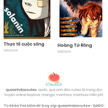
Thực tế cuộc sống
Hoàng Tử Rồng
13/10/2024
10/11/2024
quaanhdaocuteo
, qadc, quả anh đào cuteo là trang đọc
truyện online boylove, manga, manhwa, manhua miễn phí.
Từ khóa tìm kiếm để truy cập quaanhdaocuteo- QADC: