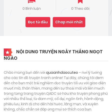
0 Bình luận
0 Theo dõi
Đọc từ đầu
Chap mới nhất
NỘI DUNG TRUYỆN NGÀY THÁNG NGỌT
NGÀO
Chào mừng bạn đến với
quaanhdaocuteo
– nơi lý tưởng
cho các tín đồ truyện tranh online! Tại đây, chúng tôi đem
đến cho bạn một trải nghiệm đọc truyện tối ưu với giao diện
mượt mà, thân thiện, mang đến sự thoải mái và liền mạch
trong từng trang truyện.QADC sở hữu kho truyện phong phú
với nhiều thể loại, từ đam mỹ, cổ đại, ngôn tình, hành động,
phiêu lưu, kinh dị cho đến hài hước, lãng mạn, và xuyên
không, chắc chắn sẽ đáp ứng mọi sở thích của bạn.