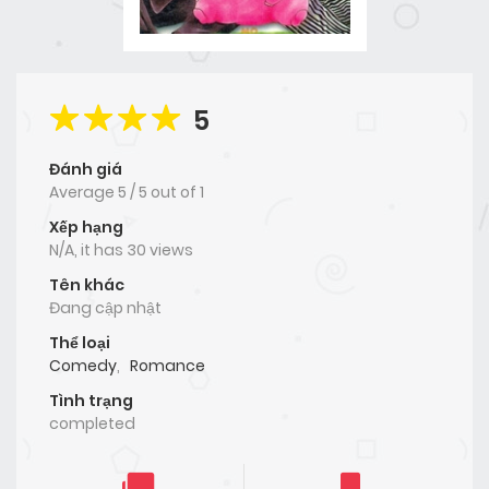
5
Đánh giá
Average
5
/
5
out of
1
Xếp hạng
N/A, it has 30 views
Tên khác
Đang cập nhật
Thể loại
Comedy
,
Romance
Tình trạng
completed