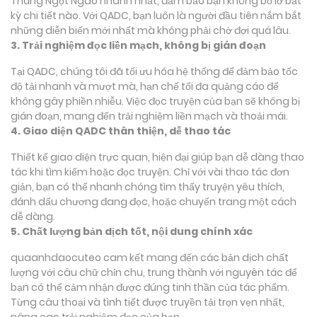
Tháng Ngọt Ngào nhanh nhất, đảm bảo bạn không bỏ lỡ bất
kỳ chi tiết nào. Với QADC, bạn luôn là người đầu tiên nắm bắt
những diễn biến mới nhất mà không phải chờ đợi quá lâu.
3. Trải nghiệm đọc liền mạch, không bị gián đoạn
Tại QADC, chúng tôi đã tối ưu hóa hệ thống để đảm bảo tốc
độ tải nhanh và mượt mà, hạn chế tối đa quảng cáo để
không gây phiền nhiễu. Việc đọc truyện của bạn sẽ không bị
gián đoạn, mang đến trải nghiệm liền mạch và thoải mái.
4. Giao diện QADC thân thiện, dễ thao tác
Thiết kế giao diện trực quan, hiện đại giúp bạn dễ dàng thao
tác khi tìm kiếm hoặc đọc truyện. Chỉ với vài thao tác đơn
giản, bạn có thể nhanh chóng tìm thấy truyện yêu thích,
đánh dấu chương đang đọc, hoặc chuyển trang một cách
dễ dàng.
5. Chất lượng bản dịch tốt, nội dung chính xác
quaanhdaocuteo cam kết mang đến các bản dịch chất
lượng với câu chữ chỉn chu, trung thành với nguyên tác để
bạn có thể cảm nhận được đúng tinh thần của tác phẩm.
Từng câu thoại và tình tiết được truyền tải trọn vẹn nhất,
nâng cao trải nghiệm đọc của bạn.