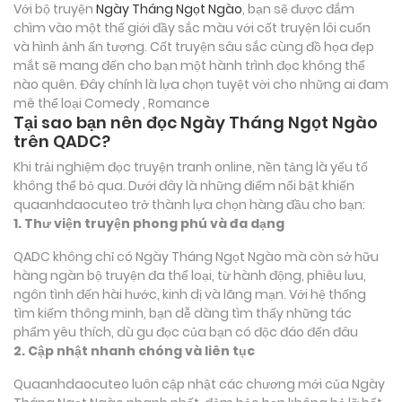
Với bộ truyện
Ngày Tháng Ngọt Ngào
, bạn sẽ được đắm
chìm vào một thế giới đầy sắc màu với cốt truyện lôi cuốn
và hình ảnh ấn tượng. Cốt truyện sâu sắc cùng đồ họa đẹp
mắt sẽ mang đến cho bạn một hành trình đọc không thể
nào quên. Đây chính là lựa chọn tuyệt vời cho những ai đam
mê thể loại
Comedy , Romance
Tại sao bạn nên đọc Ngày Tháng Ngọt Ngào
trên QADC?
Khi trải nghiệm đọc truyện tranh online, nền tảng là yếu tố
không thể bỏ qua. Dưới đây là những điểm nổi bật khiến
quaanhdaocuteo trở thành lựa chọn hàng đầu cho bạn:
1. Thư viện truyện phong phú và đa dạng
QADC không chỉ có Ngày Tháng Ngọt Ngào mà còn sở hữu
hàng ngàn bộ truyện đa thể loại, từ hành động, phiêu lưu,
ngôn tình đến hài hước, kinh dị và lãng mạn. Với hệ thống
tìm kiếm thông minh, bạn dễ dàng tìm thấy những tác
phẩm yêu thích, dù gu đọc của bạn có độc đáo đến đâu
2. Cập nhật nhanh chóng và liên tục
Quaanhdaocuteo luôn cập nhật các chương mới của Ngày