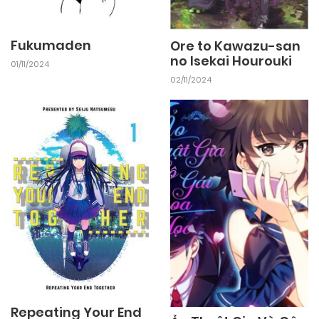
Fukumaden
Ore to Kawazu-san
no Isekai Hourouki
01/11/2024
02/11/2024
Repeating Your End