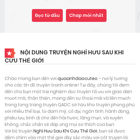
Đọc từ đầu
Chap mới nhất
NỘI DUNG TRUYỆN NGHỈ HƯU SAU KHI
CỨU THẾ GIỚI
Chào mừng bạn đến với
quaanhdaocuteo
– nơi lý tưởng
cho các tín đồ truyện tranh online! Tại đây, chúng tôi đem
đến cho bạn một trải nghiệm đọc truyện tối ưu với giao diện
mượt mà, thân thiện, mang đến sự thoải mái và liền mạch
trong từng trang truyện.QADC sở hữu kho truyện phong phú
với nhiều thể loại, từ đam mỹ, cổ đại, ngôn tình, hành động,
phiêu lưu, kinh dị cho đến hài hước, lãng mạn, và xuyên
không, chắc chắn sẽ đáp ứng mọi sở thích của bạn.
Với bộ truyện
Nghỉ Hưu Sau Khi Cứu Thế Giới
, bạn sẽ được
đắm chìm vào một thế giới đầy sắc màu với cốt truyện lôi