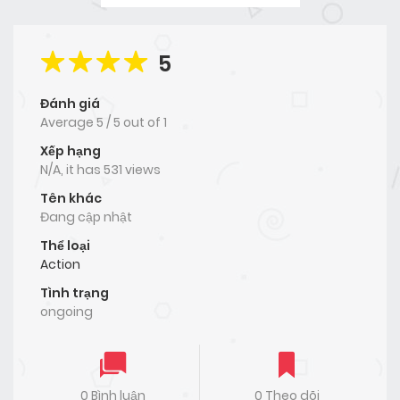
5
Đánh giá
Average
5
/
5
out of
1
Xếp hạng
N/A, it has 531 views
Tên khác
Đang cập nhật
Thể loại
Action
Tình trạng
ongoing
0 Bình luận
0 Theo dõi