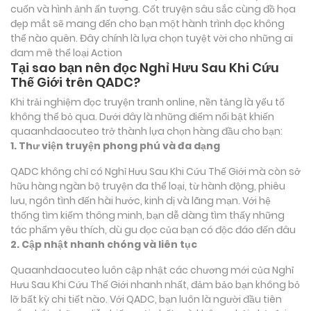
cuốn và hình ảnh ấn tượng. Cốt truyện sâu sắc cùng đồ họa
đẹp mắt sẽ mang đến cho bạn một hành trình đọc không
thể nào quên. Đây chính là lựa chọn tuyệt vời cho những ai
đam mê thể loại
Action
Tại sao bạn nên đọc Nghỉ Hưu Sau Khi Cứu
Thế Giới trên QADC?
Khi trải nghiệm đọc truyện tranh online, nền tảng là yếu tố
không thể bỏ qua. Dưới đây là những điểm nổi bật khiến
quaanhdaocuteo trở thành lựa chọn hàng đầu cho bạn:
1. Thư viện truyện phong phú và đa dạng
QADC không chỉ có Nghỉ Hưu Sau Khi Cứu Thế Giới mà còn sở
hữu hàng ngàn bộ truyện đa thể loại, từ hành động, phiêu
lưu, ngôn tình đến hài hước, kinh dị và lãng mạn. Với hệ
thống tìm kiếm thông minh, bạn dễ dàng tìm thấy những
tác phẩm yêu thích, dù gu đọc của bạn có độc đáo đến đâu
2. Cập nhật nhanh chóng và liên tục
Quaanhdaocuteo luôn cập nhật các chương mới của Nghỉ
Hưu Sau Khi Cứu Thế Giới nhanh nhất, đảm bảo bạn không bỏ
lỡ bất kỳ chi tiết nào. Với QADC, bạn luôn là người đầu tiên