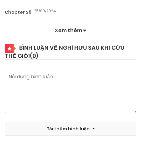
25/09/2024
Chapter 29
Xem thêm
25/09/2024
Chapter 28
BÌNH LUẬN VỀ NGHỈ HƯU SAU KHI CỨU
THẾ GIỚI(
0
)
25/09/2024
Chapter 27
25/09/2024
Chapter 26
25/09/2024
Chapter 25
25/09/2024
Chapter 24
Tải thêm bình luận