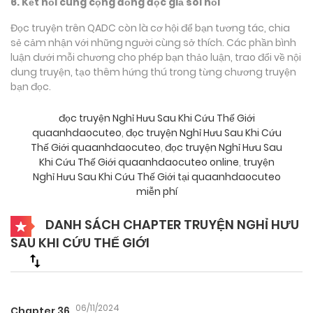
6. Kết nối cùng cộng đồng độc giả sôi nổi
Đọc truyện trên QADC còn là cơ hội để bạn tương tác, chia
sẻ cảm nhận với những người cùng sở thích. Các phần bình
luận dưới mỗi chương cho phép bạn thảo luận, trao đổi về nội
dung truyện, tạo thêm hứng thú trong từng chương truyện
bạn đọc.
đọc truyện Nghỉ Hưu Sau Khi Cứu Thế Giới
quaanhdaocuteo
,
đọc truyện Nghỉ Hưu Sau Khi Cứu
Thế Giới quaanhdaocuteo
,
đọc truyện Nghỉ Hưu Sau
Khi Cứu Thế Giới quaanhdaocuteo online
,
truyện
Nghỉ Hưu Sau Khi Cứu Thế Giới tại quaanhdaocuteo
miễn phí
DANH SÁCH CHAPTER TRUYỆN NGHỈ HƯU
SAU KHI CỨU THẾ GIỚI
06/11/2024
Chapter 36