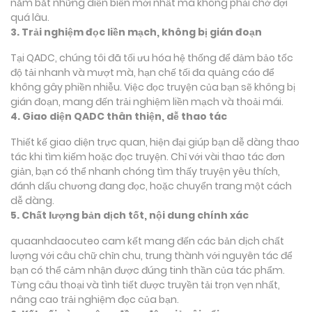
nắm bắt những diễn biến mới nhất mà không phải chờ đợi
quá lâu.
3. Trải nghiệm đọc liền mạch, không bị gián đoạn
Tại QADC, chúng tôi đã tối ưu hóa hệ thống để đảm bảo tốc
độ tải nhanh và mượt mà, hạn chế tối đa quảng cáo để
không gây phiền nhiễu. Việc đọc truyện của bạn sẽ không bị
gián đoạn, mang đến trải nghiệm liền mạch và thoải mái.
4. Giao diện QADC thân thiện, dễ thao tác
Thiết kế giao diện trực quan, hiện đại giúp bạn dễ dàng thao
tác khi tìm kiếm hoặc đọc truyện. Chỉ với vài thao tác đơn
giản, bạn có thể nhanh chóng tìm thấy truyện yêu thích,
đánh dấu chương đang đọc, hoặc chuyển trang một cách
dễ dàng.
5. Chất lượng bản dịch tốt, nội dung chính xác
quaanhdaocuteo cam kết mang đến các bản dịch chất
lượng với câu chữ chỉn chu, trung thành với nguyên tác để
bạn có thể cảm nhận được đúng tinh thần của tác phẩm.
Từng câu thoại và tình tiết được truyền tải trọn vẹn nhất,
nâng cao trải nghiệm đọc của bạn.