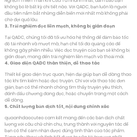
Nghịch Thiên Thần Khí Của Ta nhanh nhất, đảm bảo bạn
không bỏ lỡ bất kỳ chi tiết nào. Với QADC, bạn luôn là người
đầu tiên nắm bắt những diễn biến mới nhất mà không phải
chờ đợi quá lâu.
3. Trải nghiệm đọc liền mạch, không bị gián đoạn
Tại QADC, chúng tôi đã tối ưu hóa hệ thống để đảm bảo tốc
độ tải nhanh và mượt mà, hạn chế tối đa quảng cáo để
không gây phiền nhiễu. Việc đọc truyện của bạn sẽ không bị
gián đoạn, mang đến trải nghiệm liền mạch và thoải mái.
4. Giao diện QADC thân thiện, dễ thao tác
Thiết kế giao diện trực quan, hiện đại giúp bạn dễ dàng thao
tác khi tìm kiếm hoặc đọc truyện. Chỉ với vài thao tác đơn
giản, bạn có thể nhanh chóng tìm thấy truyện yêu thích,
đánh dấu chương đang đọc, hoặc chuyển trang một cách
dễ dàng.
5. Chất lượng bản dịch tốt, nội dung chính xác
quaanhdaocuteo cam kết mang đến các bản dịch chất
lượng với câu chữ chỉn chu, trung thành với nguyên tác để
bạn có thể cảm nhận được đúng tinh thần của tác phẩm.
Từng câu thoại và tình tiết được truyền tải trọn vẹn nhất,