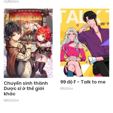
02/11/2024
03/11/2024
Chapter 26
03/11/2024
Chapter 25
03/11/2024
Chapter 24
03/11/2024
Chapter 23
99 độ F - Talk to me
Chuyển sinh thành
03/11/2024
Chapter 22
Dược sĩ ở thế giới
11/11/2024
khác
18/10/2024
03/11/2024
Chapter 21