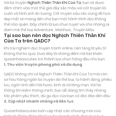
Với bộ truyện
Nghịch Thiên Thần Khí Của Ta
, bạn sẽ được
đắm chìm vào một thế giới đầy sắc màu với cốt truyện lôi
cuốn và hình ảnh ấn tượng. Cốt truyện sâu sắc cùng đồ họa
đẹp mắt sẽ mang đến cho bạn một hành trình đọc không
thể nào quên. Đây chính là lựa chọn tuyệt vời cho những ai
đam mê thể loại
Adventure , Manhua , Truyện Màu
Tại sao bạn nên đọc Nghịch Thiên Thần Khí
Của Ta trên QADC?
Khi trải nghiệm đọc truyện tranh online, nền tảng là yếu tố
không thể bỏ qua. Dưới đây là những điểm nổi bật khiến
quaanhdaocuteo trở thành lựa chọn hàng đầu cho bạn:
1. Thư viện truyện phong phú và đa dạng
QADC không chỉ có Nghịch Thiên Thần Khí Của Ta mà còn
sở hữu hàng ngàn bộ truyện đa thể loại, từ hành động, phiêu
lưu, ngôn tình đến hài hước, kinh dị và lãng mạn. Với hệ
thống tìm kiếm thông minh, bạn dễ dàng tìm thấy những
tác phẩm yêu thích, dù gu đọc của bạn có độc đáo đến đâu
2. Cập nhật nhanh chóng và liên tục
Quaanhdaocuteo luôn cập nhật các chương mới của