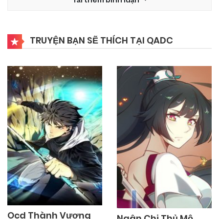
03/11/2024
Chapter 39
TRUYỆN BẠN SẼ THÍCH TẠI QADC
03/11/2024
Chapter 38
03/11/2024
Chapter 37
03/11/2024
Chapter 36
03/11/2024
Chapter 35
03/11/2024
Chapter 34
Ocd Thành Vương
Ngân Chi Thủ Mộ