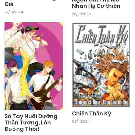
Giả
Nhân Hạ Cơ thiên
03/11/2024
Chapter 33
27/10/2024
28/10/2024
03/11/2024
Chapter 32
03/11/2024
Chapter 31
03/11/2024
Chapter 30
03/11/2024
Chapter 29
03/11/2024
Chapter 28
Chiến Thần Ký
Sổ Tay Nuôi Dưỡng
Thần Tượng, Lên
08/11/2024
Đường Thôi!
03/11/2024
Chapter 27