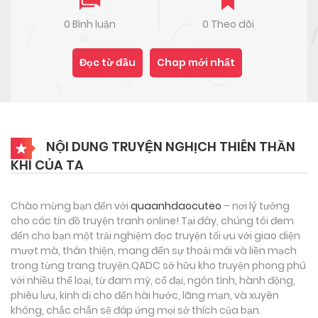
0 Bình luận
0 Theo dõi
Đọc từ đầu
Chap mới nhất
NỘI DUNG TRUYỆN NGHỊCH THIÊN THẦN
KHÍ CỦA TA
Chào mừng bạn đến với
quaanhdaocuteo
– nơi lý tưởng
cho các tín đồ truyện tranh online! Tại đây, chúng tôi đem
đến cho bạn một trải nghiệm đọc truyện tối ưu với giao diện
mượt mà, thân thiện, mang đến sự thoải mái và liền mạch
trong từng trang truyện.QADC sở hữu kho truyện phong phú
với nhiều thể loại, từ đam mỹ, cổ đại, ngôn tình, hành động,
phiêu lưu, kinh dị cho đến hài hước, lãng mạn, và xuyên
không, chắc chắn sẽ đáp ứng mọi sở thích của bạn.