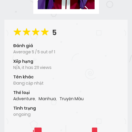
5
Đánh giá
Average
5
/
5
out of
1
Xếp hạng
N/A, it has 211 views
Tên khác
Đang cập nhật
Thể loại
Adventure
,
Manhua
,
Truyện Màu
Tình trạng
ongoing