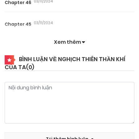
03/11/2024
Chapter 46
03/11/2024
Chapter 45
Xem thêm
03/11/2024
Chapter 44
BÌNH LUẬN VỀ NGHỊCH THIÊN THẦN KHÍ
CỦA TA(
0
)
03/11/2024
Chapter 43
03/11/2024
Chapter 42
03/11/2024
Chapter 41
03/11/2024
Chapter 40
Tải thêm bình luận