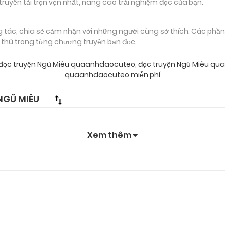
truyền tải trọn vẹn nhất, nâng cao trải nghiệm đọc của bạn.
g tác, chia sẻ cảm nhận với những người cùng sở thích. Các phầ
g thú trong từng chương truyện bạn đọc.
đọc truyện Ngũ Miêu quaanhdaocuteo
,
đọc truyện Ngũ Miêu qu
quaanhdaocuteo miễn phí
NGŨ MIÊU
Xem thêm