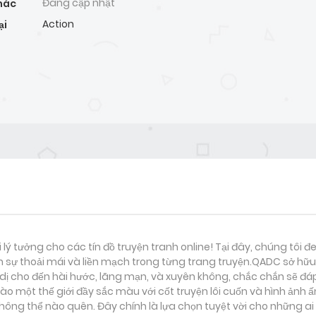
Đang cập nhật
hác
Action
ại
i lý tưởng cho các tín đồ truyện tranh online! Tại đây, chúng tôi 
 sự thoải mái và liền mạch trong từng trang truyện.QADC sở hữu 
nh dị cho đến hài hước, lãng mạn, và xuyên không, chắc chắn sẽ đá
ào một thế giới đầy sắc màu với cốt truyện lôi cuốn và hình ảnh 
ông thể nào quên. Đây chính là lựa chọn tuyệt vời cho những ai