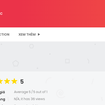
C
CTION
XEM THÊM
5
Average
5
/
5
out of
1
giá
N/A, it has 36 views
ạng