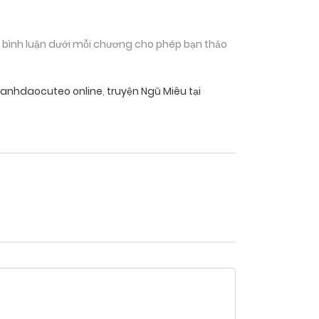
n bình luận dưới mỗi chương cho phép bạn thảo
aanhdaocuteo online
,
truyện Ngũ Miêu tại