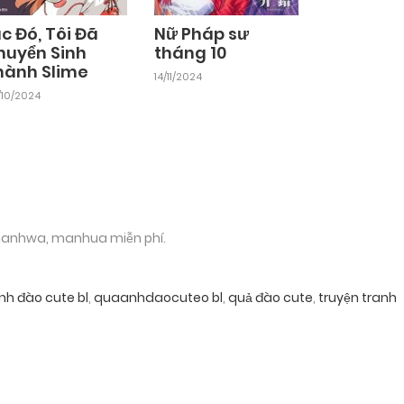
c Đó, Tôi Đã
Nữ Pháp sư
huyển Sinh
tháng 10
hành Slime
14/11/2024
/10/2024
 manhwa, manhua miễn phí.
nh đào cute bl
,
quaanhdaocuteo bl
,
quả đào cute
,
truyện tranh