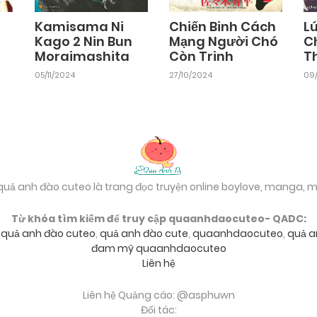
Kamisama Ni
Chiến Binh Cách
Lú
Kago 2 Nin Bun
Mạng Người Chó
C
Moraimashita
Còn Trinh
T
05/11/2024
27/10/2024
09
 quả anh đào cuteo là trang đọc truyện online boylove, manga,
Từ khóa tìm kiếm để truy cập quaanhdaocuteo- QADC:
,
quả anh đào cuteo
,
quả anh đào cute
,
quaanhdaocuteo
,
quả a
đam mỹ quaanhdaocuteo
Liên hệ
Liên hệ Quảng cáo: @asphuwn
Đối tác: