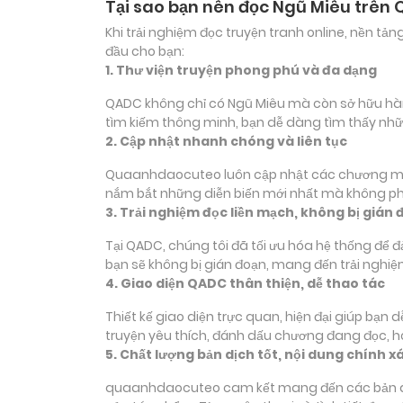
Tại sao bạn nên đọc Ngũ Miêu trên
Khi trải nghiệm đọc truyện tranh online, nền t
đầu cho bạn:
1. Thư viện truyện phong phú và đa dạng
QADC không chỉ có Ngũ Miêu mà còn sở hữu hàng 
tìm kiếm thông minh, bạn dễ dàng tìm thấy nhữ
2. Cập nhật nhanh chóng và liên tục
Quaanhdaocuteo luôn cập nhật các chương mới c
nắm bắt những diễn biến mới nhất mà không phả
3. Trải nghiệm đọc liền mạch, không bị gián 
Tại QADC, chúng tôi đã tối ưu hóa hệ thống để 
bạn sẽ không bị gián đoạn, mang đến trải nghiệ
4. Giao diện QADC thân thiện, dễ thao tác
Thiết kế giao diện trực quan, hiện đại giúp bạn
truyện yêu thích, đánh dấu chương đang đọc, 
5. Chất lượng bản dịch tốt, nội dung chính x
quaanhdaocuteo cam kết mang đến các bản dịch