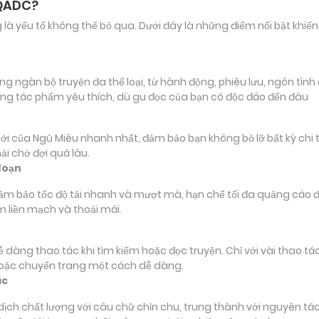
 QADC?
ảng là yếu tố không thể bỏ qua. Dưới đây là những điểm nổi bật k
ngàn bộ truyện đa thể loại, từ hành động, phiêu lưu, ngôn tình đ
ng tác phẩm yêu thích, dù gu đọc của bạn có độc đáo đến đâu
ủa Ngũ Miêu nhanh nhất, đảm bảo bạn không bỏ lỡ bất kỳ chi tiế
i chờ đợi quá lâu.
đoạn
đảm bảo tốc độ tải nhanh và mượt mà, hạn chế tối đa quảng cáo đ
m liền mạch và thoải mái.
 dễ dàng thao tác khi tìm kiếm hoặc đọc truyện. Chỉ với vài thao 
hoặc chuyển trang một cách dễ dàng.
ác
 chất lượng với câu chữ chỉn chu, trung thành với nguyên tác