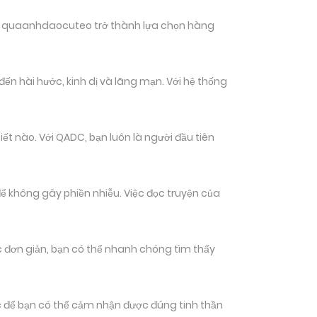
hiến quaanhdaocuteo trở thành lựa chọn hàng
ến hài hước, kinh dị và lãng mạn. Với hệ thống
t nào. Với QADC, bạn luôn là người đầu tiên
ể không gây phiền nhiễu. Việc đọc truyện của
tác đơn giản, bạn có thể nhanh chóng tìm thấy
 để bạn có thể cảm nhận được đúng tinh thần