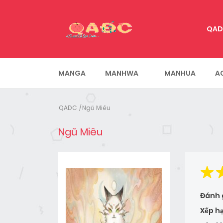
QAD
MANGA
MANHWA
MANHUA
A
QADC
Ngũ Miêu
Ngũ Miêu
Đánh 
Xếp h