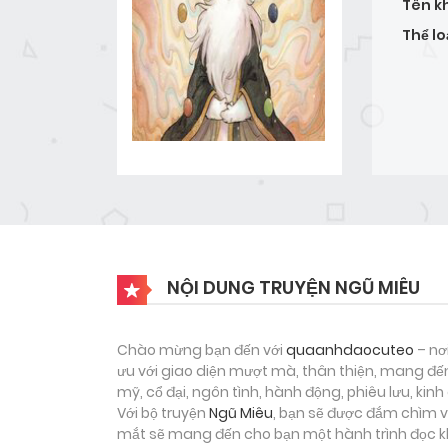
Tên k
Thể lo
NỘI DUNG TRUYỆN NGŨ MIÊU
Chào mừng bạn đến với
quaanhdaocuteo
– nơ
ưu với giao diện mượt mà, thân thiện, mang đến
mỹ, cổ đại, ngôn tình, hành động, phiêu lưu, ki
Với bộ truyện
Ngũ Miêu
, bạn sẽ được đắm chìm v
mắt sẽ mang đến cho bạn một hành trình đọc kh