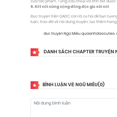
của tác phẩm. Từng câu thoại và tình tiết được 
6. Kết nối cùng cộng đồng độc giả sôi nổi
Đọc truyện trên QADC còn là cơ hội để bạn tươn
luận, trao đổi về nội dung truyện, tạo thêm hứn
đọc truyện Ngũ Miêu quaanhdaocuteo
,
DANH SÁCH CHAPTER TRUYỆN 
BÌNH LUẬN VỀ NGŨ MIÊU(
0
)