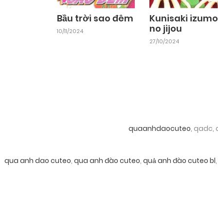
Bầu trời sao đêm
Kunisaki izumo
no jijou
10/11/2024
27/10/2024
quaanhdaocuteo
, qadc,
qua anh dao cuteo
,
qua anh đào cuteo
,
quả anh đào cuteo bl