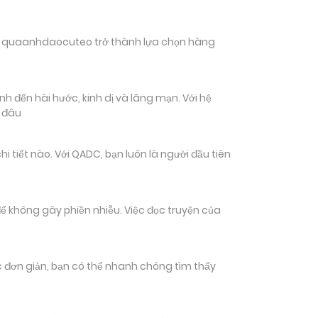
hiến quaanhdaocuteo trở thành lựa chọn hàng
h đến hài hước, kinh dị và lãng mạn. Với hệ
n đâu
tiết nào. Với QADC, bạn luôn là người đầu tiên
ể không gây phiền nhiễu. Việc đọc truyện của
tác đơn giản, bạn có thể nhanh chóng tìm thấy