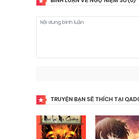
BÌNH LUẬN VỀ NGỰ NIỆM SƯ(
0
)
TRUYỆN BẠN SẼ THÍCH TẠI QAD