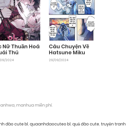
c Nữ Thuần Hoá
Câu Chuyện Về
uái Thú
Hatsune Miku
/09/2024
29/09/2024
 manhwa, manhua miễn phí.
nh đào cute bl
,
quaanhdaocuteo bl
,
quả đào cute
,
truyện tranh