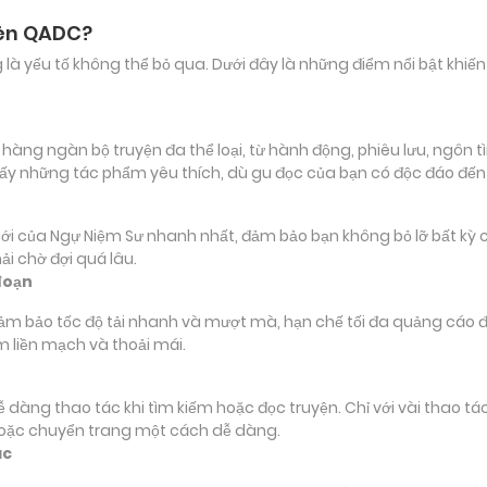
rên QADC?
ảng là yếu tố không thể bỏ qua. Dưới đây là những điểm nổi bật k
g ngàn bộ truyện đa thể loại, từ hành động, phiêu lưu, ngôn tìn
ấy những tác phẩm yêu thích, dù gu đọc của bạn có độc đáo đế
ủa Ngự Niệm Sư nhanh nhất, đảm bảo bạn không bỏ lỡ bất kỳ chi 
i chờ đợi quá lâu.
đoạn
đảm bảo tốc độ tải nhanh và mượt mà, hạn chế tối đa quảng cáo đ
m liền mạch và thoải mái.
 dễ dàng thao tác khi tìm kiếm hoặc đọc truyện. Chỉ với vài thao 
hoặc chuyển trang một cách dễ dàng.
ác