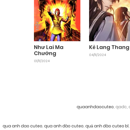
Như Lai Ma
Kẻ Lang Thang
Chưởng
04/11/2024
01/11/2024
quaanhdaocuteo
, qadc,
qua anh dao cuteo
,
qua anh đào cuteo
,
quả anh đào cuteo bl