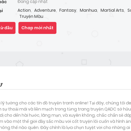
Đang cập nhật
hác
Action
,
Adventure
,
Fantasy
,
Manhua
,
Martial Arts
,
Sc
ại
Truyện Màu
từ đầu
Chap mới nhất
Ư
i lý tưởng cho các tín đồ truyện tranh online! Tại đây, chúng tôi 
 sự thoải mái và liền mạch trong từng trang truyện.QADC sở hữu 
nh dị cho đến hài hước, lãng mạn, và xuyên không, chắc chắn sẽ đá
m vào một thế giới đầy sắc màu với cốt truyện lôi cuốn và hình ả
ông thể nào quên. Đây chính là lựa chọn tuyệt vời cho những ai