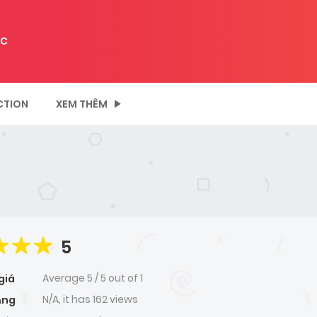
C
CTION
XEM THÊM
5
Average
5
/
5
out of
1
giá
N/A, it has 162 views
ạng