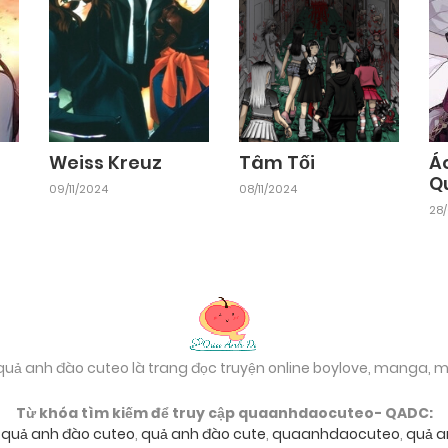
Weiss Kreuz
Tâm Tối
Á
Q
09/11/2024
08/11/2024
28
 quả anh đào cuteo là trang đọc truyện online boylove, manga,
Từ khóa tìm kiếm để truy cập quaanhdaocuteo- QADC:
,
quả anh đào cuteo
,
quả anh đào cute
,
quaanhdaocuteo
,
quả a