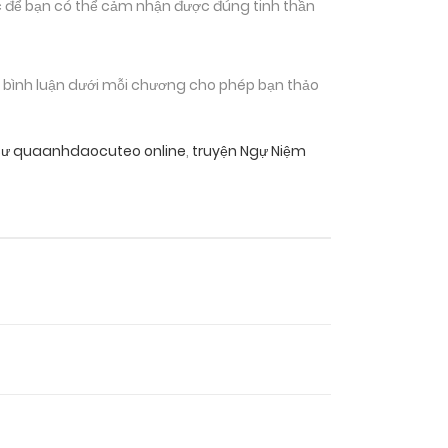
 để bạn có thể cảm nhận được đúng tinh thần
n bình luận dưới mỗi chương cho phép bạn thảo
Sư quaanhdaocuteo online
,
truyện Ngự Niệm