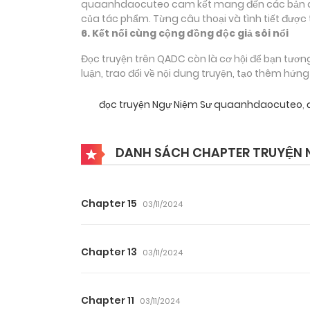
quaanhdaocuteo cam kết mang đến các bản dịch
của tác phẩm. Từng câu thoại và tình tiết được 
6. Kết nối cùng cộng đồng độc giả sôi nổi
Đọc truyện trên QADC còn là cơ hội để bạn tươn
luận, trao đổi về nội dung truyện, tạo thêm hứn
đọc truyện Ngự Niệm Sư quaanhdaocuteo
,
đ
DANH SÁCH CHAPTER TRUYỆN 
Chapter 15
03/11/2024
Chapter 13
03/11/2024
Chapter 11
03/11/2024