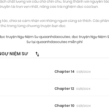
 chất lượng với câu chữ chỉn chu, trung thành với nguyên tác
truyền tải trọn vẹn nhất, nâng cao trải nghiệm đọc của bạn.
g tác, chia sẻ cảm nhận với những người cùng sở thích. Các phầ
g thú trong từng chương truyện bạn đọc.
ọc truyện Ngự Niệm Sư quaanhdaocuteo
,
đọc truyện Ngự Niệm 
Sư tại quaanhdaocuteo miễn phí
NGỰ NIỆM SƯ
Chapter 14
03/11/2024
Chapter 12
03/11/2024
Chapter 10
03/11/2024