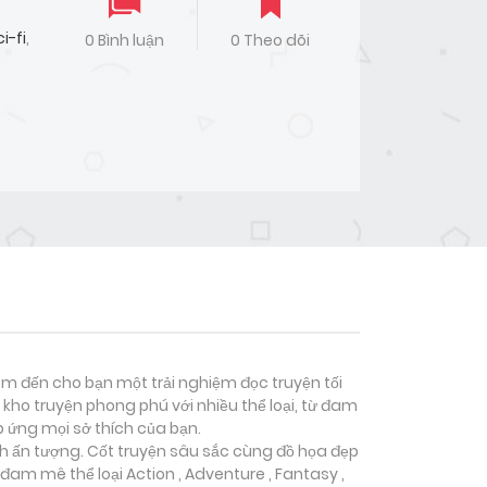
i-fi
,
0 Bình luận
0 Theo dõi
đem đến cho bạn một trải nghiệm đọc truyện tối
kho truyện phong phú với nhiều thể loại, từ đam
p ứng mọi sở thích của bạn.
nh ấn tượng. Cốt truyện sâu sắc cùng đồ họa đẹp
 đam mê thể loại
Action , Adventure , Fantasy ,