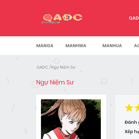
QAD
MANGA
MANHWA
MANHUA
A
QADC
Ngự Niệm Sư
Ngự Niệm Sư
Đánh 
Xếp h