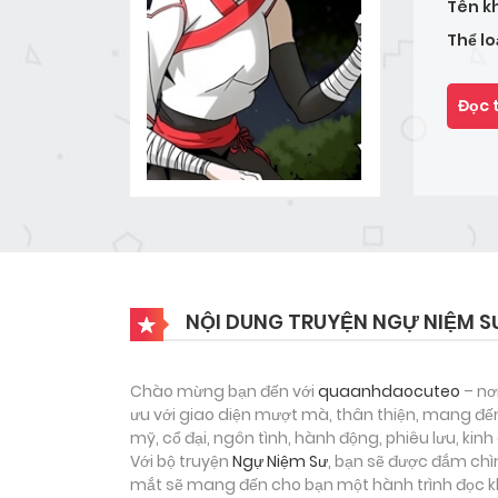
Tên k
Thể lo
Đọc 
NỘI DUNG TRUYỆN NGỰ NIỆM S
Chào mừng bạn đến với
quaanhdaocuteo
– nơ
ưu với giao diện mượt mà, thân thiện, mang đến
mỹ, cổ đại, ngôn tình, hành động, phiêu lưu, ki
Với bộ truyện
Ngự Niệm Sư
, bạn sẽ được đắm chì
mắt sẽ mang đến cho bạn một hành trình đọc kh