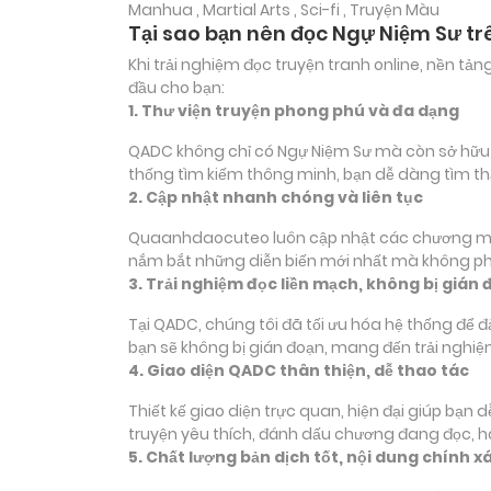
Manhua , Martial Arts , Sci-fi , Truyện Màu
Tại sao bạn nên đọc Ngự Niệm Sư t
Khi trải nghiệm đọc truyện tranh online, nền t
đầu cho bạn:
1. Thư viện truyện phong phú và đa dạng
QADC không chỉ có Ngự Niệm Sư mà còn sở hữu hàn
thống tìm kiếm thông minh, bạn dễ dàng tìm th
2. Cập nhật nhanh chóng và liên tục
Quaanhdaocuteo luôn cập nhật các chương mới c
nắm bắt những diễn biến mới nhất mà không phả
3. Trải nghiệm đọc liền mạch, không bị gián 
Tại QADC, chúng tôi đã tối ưu hóa hệ thống để 
bạn sẽ không bị gián đoạn, mang đến trải nghiệ
4. Giao diện QADC thân thiện, dễ thao tác
Thiết kế giao diện trực quan, hiện đại giúp bạn
truyện yêu thích, đánh dấu chương đang đọc, 
5. Chất lượng bản dịch tốt, nội dung chính x