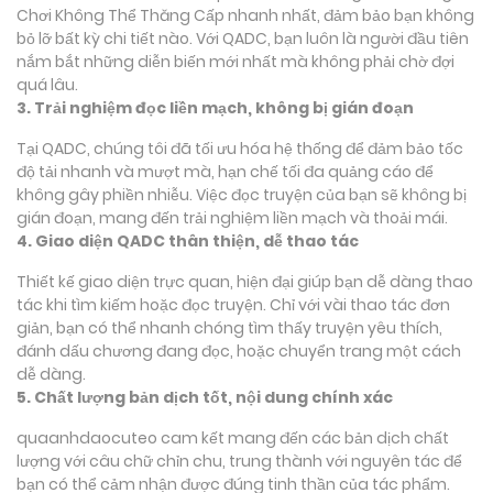
Chơi Không Thể Thăng Cấp nhanh nhất, đảm bảo bạn không
bỏ lỡ bất kỳ chi tiết nào. Với QADC, bạn luôn là người đầu tiên
nắm bắt những diễn biến mới nhất mà không phải chờ đợi
quá lâu.
3. Trải nghiệm đọc liền mạch, không bị gián đoạn
Tại QADC, chúng tôi đã tối ưu hóa hệ thống để đảm bảo tốc
độ tải nhanh và mượt mà, hạn chế tối đa quảng cáo để
không gây phiền nhiễu. Việc đọc truyện của bạn sẽ không bị
gián đoạn, mang đến trải nghiệm liền mạch và thoải mái.
4. Giao diện QADC thân thiện, dễ thao tác
Thiết kế giao diện trực quan, hiện đại giúp bạn dễ dàng thao
tác khi tìm kiếm hoặc đọc truyện. Chỉ với vài thao tác đơn
giản, bạn có thể nhanh chóng tìm thấy truyện yêu thích,
đánh dấu chương đang đọc, hoặc chuyển trang một cách
dễ dàng.
5. Chất lượng bản dịch tốt, nội dung chính xác
quaanhdaocuteo cam kết mang đến các bản dịch chất
lượng với câu chữ chỉn chu, trung thành với nguyên tác để
bạn có thể cảm nhận được đúng tinh thần của tác phẩm.