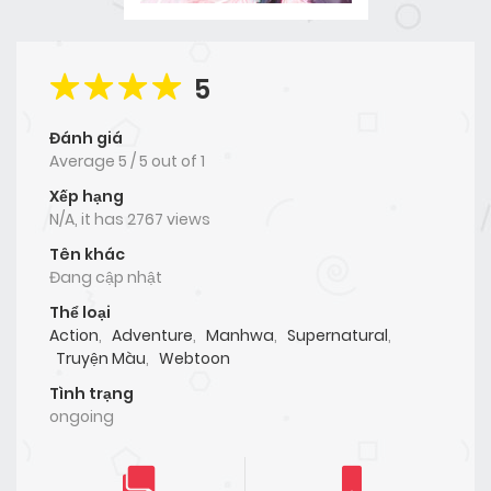
5
Đánh giá
Average
5
/
5
out of
1
Xếp hạng
N/A, it has 2767 views
Tên khác
Đang cập nhật
Thể loại
Action
,
Adventure
,
Manhwa
,
Supernatural
,
Truyện Màu
,
Webtoon
Tình trạng
ongoing