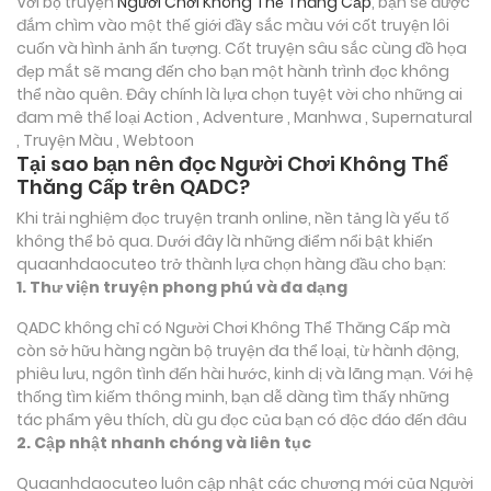
Với bộ truyện
Người Chơi Không Thể Thăng Cấp
, bạn sẽ được
đắm chìm vào một thế giới đầy sắc màu với cốt truyện lôi
cuốn và hình ảnh ấn tượng. Cốt truyện sâu sắc cùng đồ họa
đẹp mắt sẽ mang đến cho bạn một hành trình đọc không
thể nào quên. Đây chính là lựa chọn tuyệt vời cho những ai
đam mê thể loại
Action , Adventure , Manhwa , Supernatural
, Truyện Màu , Webtoon
Tại sao bạn nên đọc Người Chơi Không Thể
Thăng Cấp trên QADC?
Khi trải nghiệm đọc truyện tranh online, nền tảng là yếu tố
không thể bỏ qua. Dưới đây là những điểm nổi bật khiến
quaanhdaocuteo trở thành lựa chọn hàng đầu cho bạn:
1. Thư viện truyện phong phú và đa dạng
QADC không chỉ có Người Chơi Không Thể Thăng Cấp mà
còn sở hữu hàng ngàn bộ truyện đa thể loại, từ hành động,
phiêu lưu, ngôn tình đến hài hước, kinh dị và lãng mạn. Với hệ
thống tìm kiếm thông minh, bạn dễ dàng tìm thấy những
tác phẩm yêu thích, dù gu đọc của bạn có độc đáo đến đâu
2. Cập nhật nhanh chóng và liên tục
Quaanhdaocuteo luôn cập nhật các chương mới của Người