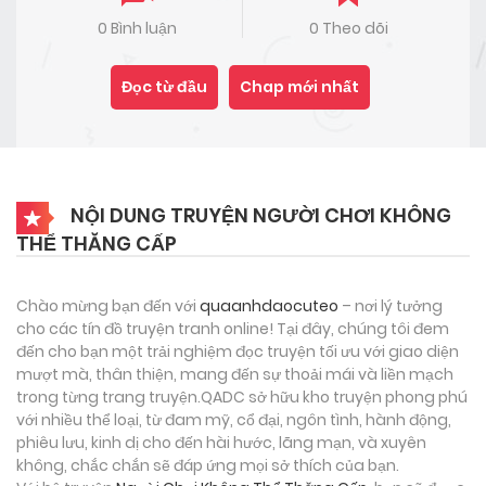
0 Bình luận
0 Theo dõi
Đọc từ đầu
Chap mới nhất
NỘI DUNG TRUYỆN NGƯỜI CHƠI KHÔNG
THỂ THĂNG CẤP
Chào mừng bạn đến với
quaanhdaocuteo
– nơi lý tưởng
cho các tín đồ truyện tranh online! Tại đây, chúng tôi đem
đến cho bạn một trải nghiệm đọc truyện tối ưu với giao diện
mượt mà, thân thiện, mang đến sự thoải mái và liền mạch
trong từng trang truyện.QADC sở hữu kho truyện phong phú
với nhiều thể loại, từ đam mỹ, cổ đại, ngôn tình, hành động,
phiêu lưu, kinh dị cho đến hài hước, lãng mạn, và xuyên
không, chắc chắn sẽ đáp ứng mọi sở thích của bạn.