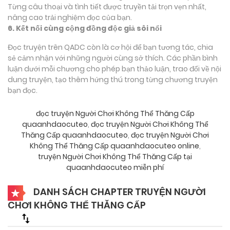
Từng câu thoại và tình tiết được truyền tải trọn vẹn nhất,
nâng cao trải nghiệm đọc của bạn.
6. Kết nối cùng cộng đồng độc giả sôi nổi
Đọc truyện trên QADC còn là cơ hội để bạn tương tác, chia
sẻ cảm nhận với những người cùng sở thích. Các phần bình
luận dưới mỗi chương cho phép bạn thảo luận, trao đổi về nội
dung truyện, tạo thêm hứng thú trong từng chương truyện
bạn đọc.
đọc truyện Người Chơi Không Thể Thăng Cấp
quaanhdaocuteo
,
đọc truyện Người Chơi Không Thể
Thăng Cấp quaanhdaocuteo
,
đọc truyện Người Chơi
Không Thể Thăng Cấp quaanhdaocuteo online
,
truyện Người Chơi Không Thể Thăng Cấp tại
quaanhdaocuteo miễn phí
DANH SÁCH CHAPTER TRUYỆN NGƯỜI
CHƠI KHÔNG THỂ THĂNG CẤP