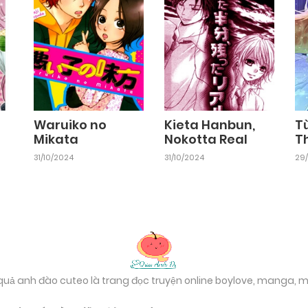
Waruiko no
Kieta Hanbun,
T
Mikata
Nokotta Real
T
31/10/2024
31/10/2024
29/
 quả anh đào cuteo là trang đọc truyện online boylove, manga,