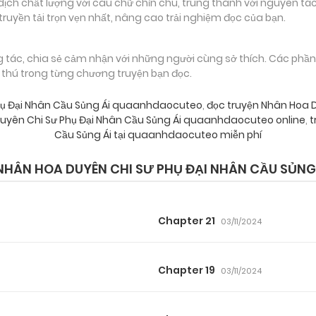
 chất lượng với câu chữ chỉn chu, trung thành với nguyên tác
truyền tải trọn vẹn nhất, nâng cao trải nghiệm đọc của bạn.
g tác, chia sẻ cảm nhận với những người cùng sở thích. Các phầ
g thú trong từng chương truyện bạn đọc.
hụ Đại Nhân Cầu Sủng Ái quaanhdaocuteo
,
đọc truyện Nhân Hoa D
uyên Chi Sư Phụ Đại Nhân Cầu Sủng Ái quaanhdaocuteo online
,
t
Cầu Sủng Ái tại quaanhdaocuteo miễn phí
HÂN HOA DUYÊN CHI SƯ PHỤ ĐẠI NHÂN CẦU SỦNG
Chapter 21
03/11/2024
Chapter 19
03/11/2024