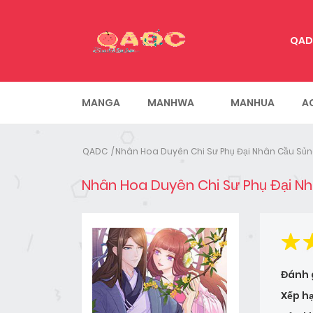
QAD
MANGA
MANHWA
MANHUA
A
QADC
Nhân Hoa Duyên Chi Sư Phụ Đại Nhân Cầu Sủn
Nhân Hoa Duyên Chi Sư Phụ Đại Nh
Đánh 
Xếp h