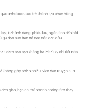
hiến quaanhdaocuteo trở thành lựa chọn hàng
ại, từ hành động, phiêu lưu, ngôn tình đến hài
dù gu đọc của bạn có độc đáo đến đâu
 đảm bảo bạn không bỏ lỡ bất kỳ chi tiết nào.
ể không gây phiền nhiễu. Việc đọc truyện của
tác đơn giản, bạn có thể nhanh chóng tìm thấy