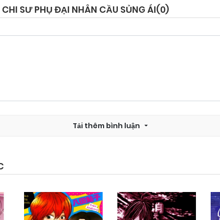
 CHI SƯ PHỤ ĐẠI NHÂN CẦU SỦNG ÁI(
0
)
Chapter 3
03/11/2024
Chapter 1
03/11/2024
Tải thêm bình luận
C