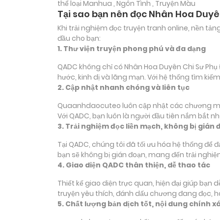
thể loại
Manhua , Ngôn Tình , Truyện Màu
Tại sao bạn nên đọc Nhân Hoa Duyê
Khi trải nghiệm đọc truyện tranh online, nền t
đầu cho bạn:
1. Thư viện truyện phong phú và đa dạng
QADC không chỉ có Nhân Hoa Duyên Chi Sư Phụ Đạ
hước, kinh dị và lãng mạn. Với hệ thống tìm ki
2. Cập nhật nhanh chóng và liên tục
Quaanhdaocuteo luôn cập nhật các chương mới c
Với QADC, bạn luôn là người đầu tiên nắm bắt n
3. Trải nghiệm đọc liền mạch, không bị gián 
Tại QADC, chúng tôi đã tối ưu hóa hệ thống để 
bạn sẽ không bị gián đoạn, mang đến trải nghiệ
4. Giao diện QADC thân thiện, dễ thao tác
Thiết kế giao diện trực quan, hiện đại giúp bạn
truyện yêu thích, đánh dấu chương đang đọc, 
5. Chất lượng bản dịch tốt, nội dung chính x