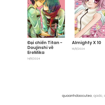
Đại chiến Titan -
Almighty X 10
Doujinshi về
16/11/2024
EreMika
14/11/2024
quaanhdaocuteo
, qadc,