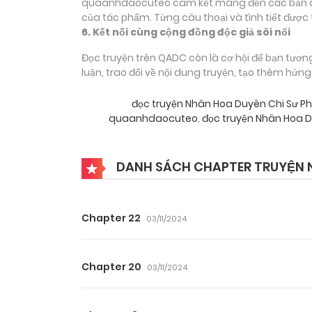
quaanhdaocuteo cam kết mang đến các bản dịch
của tác phẩm. Từng câu thoại và tình tiết được 
6. Kết nối cùng cộng đồng độc giả sôi nổi
Đọc truyện trên QADC còn là cơ hội để bạn tươn
luận, trao đổi về nội dung truyện, tạo thêm hứn
đọc truyện Nhân Hoa Duyên Chi Sư P
quaanhdaocuteo
,
đọc truyện Nhân Hoa D
DANH SÁCH CHAPTER TRUYỆN N
Chapter 22
03/11/2024
Chapter 20
03/11/2024