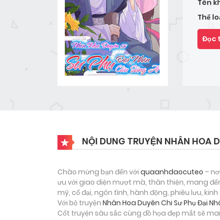
Tên k
Thể lo
Đọc 
NỘI DUNG TRUYỆN NHÂN HOA DU
Chào mừng bạn đến với
quaanhdaocuteo
– nơ
ưu với giao diện mượt mà, thân thiện, mang đến
mỹ, cổ đại, ngôn tình, hành động, phiêu lưu, ki
Với bộ truyện
Nhân Hoa Duyên Chi Sư Phụ Đại Nh
Cốt truyện sâu sắc cùng đồ họa đẹp mắt sẽ man