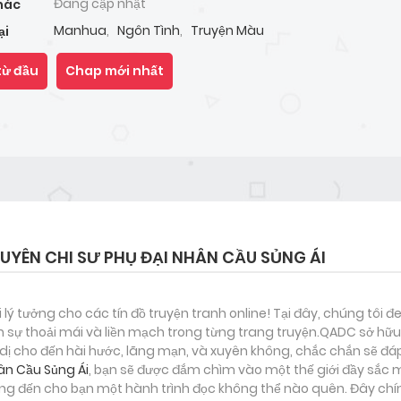
Đang cập nhật
hác
Manhua
,
Ngôn Tình
,
Truyện Màu
ại
từ đầu
Chap mới nhất
YÊN CHI SƯ PHỤ ĐẠI NHÂN CẦU SỦNG ÁI
i lý tưởng cho các tín đồ truyện tranh online! Tại đây, chúng tôi 
 sự thoải mái và liền mạch trong từng trang truyện.QADC sở hữu 
nh dị cho đến hài hước, lãng mạn, và xuyên không, chắc chắn sẽ đá
ân Cầu Sủng Ái
, bạn sẽ được đắm chìm vào một thế giới đầy sắc m
g đến cho bạn một hành trình đọc không thể nào quên. Đây chín