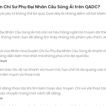
n Chi Sư Phụ Đại Nhân Cầu Sủng Ái trên QADC?
ảng là yếu tố không thể bỏ qua. Dưới đây là những điểm nổi bật k
i Nhân Cầu Sủng Ái mà còn sở hữu hàng ngàn bộ truyện đa thể lo
ếm thông minh, bạn dễ dàng tìm thấy những tác phẩm yêu thích, 
ủa Nhân Hoa Duyên Chi Sư Phụ Đại Nhân Cầu Sủng Ái nhanh nhất,
hững diễn biến mới nhất mà không phải chờ đợi quá lâu.
đoạn
đảm bảo tốc độ tải nhanh và mượt mà, hạn chế tối đa quảng cáo đ
m liền mạch và thoải mái.
 dễ dàng thao tác khi tìm kiếm hoặc đọc truyện. Chỉ với vài thao 
hoặc chuyển trang một cách dễ dàng.
ác