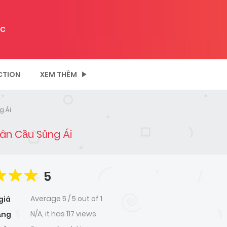
C
CTION
XEM THÊM
g Ái
ân Cầu Sủng Ái
5
Average
5
/
5
out of
1
giá
N/A, it has 117 views
ạng