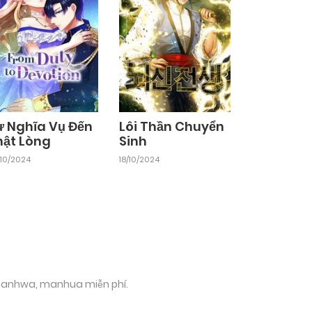
ừ Nghĩa Vụ Đến
Lôi Thần Chuyển
hật Lòng
Sinh
10/2024
18/10/2024
 manhwa, manhua miễn phí.