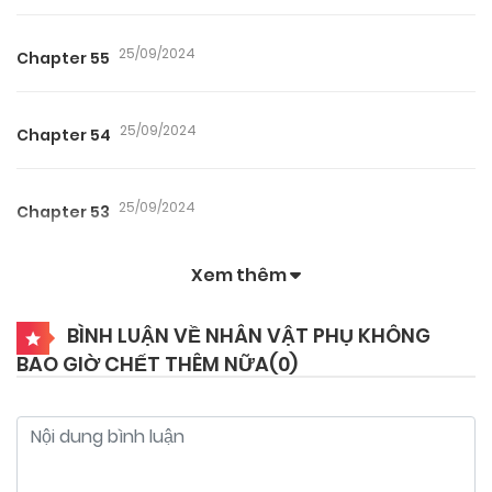
25/09/2024
Chapter 55
25/09/2024
Chapter 54
25/09/2024
Chapter 53
Xem thêm
25/09/2024
Chapter 52
BÌNH LUẬN VỀ NHÂN VẬT PHỤ KHÔNG
BAO GIỜ CHẾT THÊM NỮA(
0
)
25/09/2024
Chapter 51
25/09/2024
Chapter 50