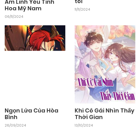
tôi
Âm Linh Yêu Tinh
Hoa Mỹ Nam
11/11/2024
25/09/2024
Chapter 36
06/11/2024
25/09/2024
Chapter 35
25/09/2024
Chapter 34
25/09/2024
Chapter 33
25/09/2024
Chapter 32
Ngọn Lửa Của Hòa
Khi Cô Gái Nhìn Thấy
Bình
Thời Gian
25/09/2024
Chapter 31
26/09/2024
13/10/2024