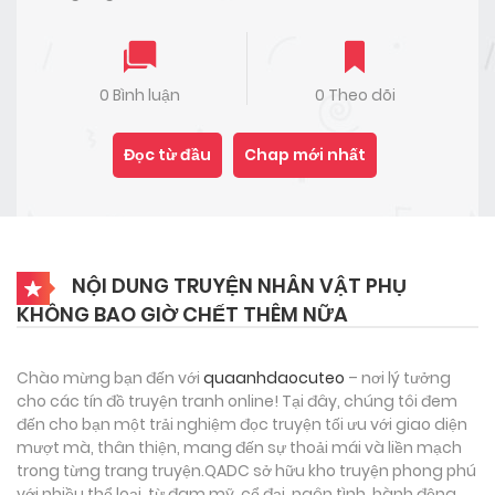
0 Bình luận
0 Theo dõi
Đọc từ đầu
Chap mới nhất
NỘI DUNG TRUYỆN NHÂN VẬT PHỤ
KHÔNG BAO GIỜ CHẾT THÊM NỮA
Chào mừng bạn đến với
quaanhdaocuteo
– nơi lý tưởng
cho các tín đồ truyện tranh online! Tại đây, chúng tôi đem
đến cho bạn một trải nghiệm đọc truyện tối ưu với giao diện
mượt mà, thân thiện, mang đến sự thoải mái và liền mạch
trong từng trang truyện.QADC sở hữu kho truyện phong phú
với nhiều thể loại, từ đam mỹ, cổ đại, ngôn tình, hành động,