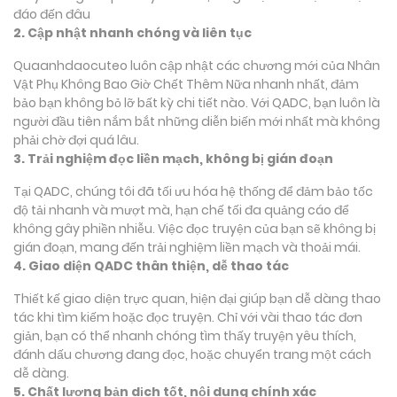
đáo đến đâu
2. Cập nhật nhanh chóng và liên tục
Quaanhdaocuteo luôn cập nhật các chương mới của Nhân
Vật Phụ Không Bao Giờ Chết Thêm Nữa nhanh nhất, đảm
bảo bạn không bỏ lỡ bất kỳ chi tiết nào. Với QADC, bạn luôn là
người đầu tiên nắm bắt những diễn biến mới nhất mà không
phải chờ đợi quá lâu.
3. Trải nghiệm đọc liền mạch, không bị gián đoạn
Tại QADC, chúng tôi đã tối ưu hóa hệ thống để đảm bảo tốc
độ tải nhanh và mượt mà, hạn chế tối đa quảng cáo để
không gây phiền nhiễu. Việc đọc truyện của bạn sẽ không bị
gián đoạn, mang đến trải nghiệm liền mạch và thoải mái.
4. Giao diện QADC thân thiện, dễ thao tác
Thiết kế giao diện trực quan, hiện đại giúp bạn dễ dàng thao
tác khi tìm kiếm hoặc đọc truyện. Chỉ với vài thao tác đơn
giản, bạn có thể nhanh chóng tìm thấy truyện yêu thích,
đánh dấu chương đang đọc, hoặc chuyển trang một cách
dễ dàng.
5. Chất lượng bản dịch tốt, nội dung chính xác