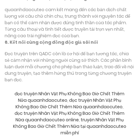
quaanhdaocuteo cam kết mang đến các bản dịch chất
lượng với câu chữ chỉn chu, trung thành với nguyên tác để
bạn có thể cảm nhận được đúng tinh thần của tác phẩm.
Từng câu thoại và tình tiết được truyền tải trọn vẹn nhất,
nâng cao trải nghiệm đọc của bạn.
6. Kết nối cùng cộng đồng độc giả sôi nổi
Đọc truyện trên QADC còn là cơ hội để bạn tương tác, chia
sẻ cảm nhận với những người cùng sở thích. Các phần bình
luận dưới mỗi chương cho phép bạn thảo luận, trao đổi về nội
dung truyện, tạo thêm hứng thú trong từng chương truyện
bạn đọc.
đọc truyện Nhân Vật Phụ Không Bao Giờ Chết Thêm
Nữa quaanhdaocuteo
,
đọc truyện Nhân Vật Phụ
Không Bao Giờ Chết Thêm Nữa quaanhdaocuteo
,
đọc truyện Nhân Vật Phụ Không Bao Giờ Chết Thêm
Nữa quaanhdaocuteo online
,
truyện Nhân Vật Phụ
Không Bao Giờ Chết Thêm Nữa tại quaanhdaocuteo
miễn phí