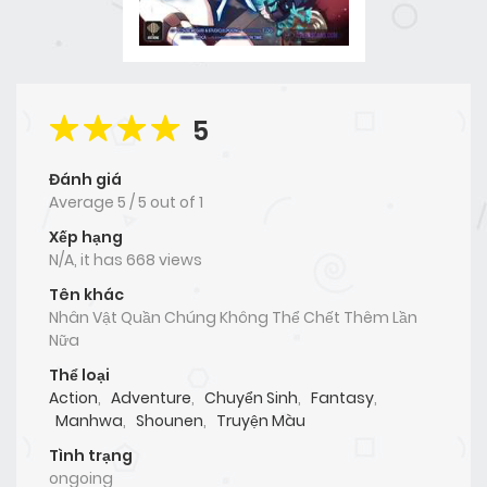
5
Đánh giá
Average
5
/
5
out of
1
Xếp hạng
N/A, it has 668 views
Tên khác
Nhân Vật Quần Chúng Không Thể Chết Thêm Lần
Nữa
Thể loại
Action
,
Adventure
,
Chuyển Sinh
,
Fantasy
,
Manhwa
,
Shounen
,
Truyện Màu
Tình trạng
ongoing