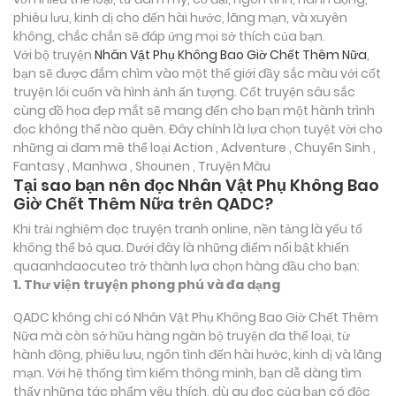
phiêu lưu, kinh dị cho đến hài hước, lãng mạn, và xuyên
không, chắc chắn sẽ đáp ứng mọi sở thích của bạn.
Với bộ truyện
Nhân Vật Phụ Không Bao Giờ Chết Thêm Nữa
,
bạn sẽ được đắm chìm vào một thế giới đầy sắc màu với cốt
truyện lôi cuốn và hình ảnh ấn tượng. Cốt truyện sâu sắc
cùng đồ họa đẹp mắt sẽ mang đến cho bạn một hành trình
đọc không thể nào quên. Đây chính là lựa chọn tuyệt vời cho
những ai đam mê thể loại
Action , Adventure , Chuyển Sinh ,
Fantasy , Manhwa , Shounen , Truyện Màu
Tại sao bạn nên đọc Nhân Vật Phụ Không Bao
Giờ Chết Thêm Nữa trên QADC?
Khi trải nghiệm đọc truyện tranh online, nền tảng là yếu tố
không thể bỏ qua. Dưới đây là những điểm nổi bật khiến
quaanhdaocuteo trở thành lựa chọn hàng đầu cho bạn:
1. Thư viện truyện phong phú và đa dạng
QADC không chỉ có Nhân Vật Phụ Không Bao Giờ Chết Thêm
Nữa mà còn sở hữu hàng ngàn bộ truyện đa thể loại, từ
hành động, phiêu lưu, ngôn tình đến hài hước, kinh dị và lãng
mạn. Với hệ thống tìm kiếm thông minh, bạn dễ dàng tìm
thấy những tác phẩm yêu thích, dù gu đọc của bạn có độc