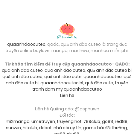
24/09/2024
Chapter 31
24/09/2024
Chapter 30
quaanhdaocuteo
, qadc, quả anh đào cuteo là trang đọc
truyện online boylove, manga, manhwa, manhua miễn phí.
24/09/2024
Chapter 29
Từ khóa tìm kiếm để truy cập quaanhdaocuteo- QADC:
qua anh dao cuteo
,
qua anh đào cuteo
,
quả anh đào cuteo bl
,
quả anh đào cuteo
,
quả anh đào cute
,
quaanhdaocuteo
,
quả
24/09/2024
Chapter 28
anh đào cute bl
,
quaanhdaocuteo bl
,
quả đào cute
,
truyện
tranh đam mỹ quaanhdaocuteo
Liên hệ
24/09/2024
Chapter 27
Liên hệ Quảng cáo: @asphuwn
Đối tác:
24/09/2024
Chapter 26
mi2manga
,
umetruyen
,
truyengihot
,
789club
,
go88
,
red88
,
sunwin
,
hitclub
,
debet
,
nhà cái uy tín
,
game bài đổi thưởng
,