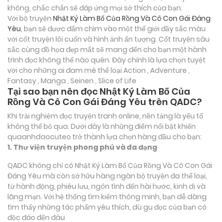
không, chắc chắn sẽ đáp ứng mọi sở thích của bạn.
Với bộ truyện
Nhật Ký Làm Bố Của Rồng Và Cô Con Gái Đáng
Yêu
, bạn sẽ được đắm chìm vào một thế giới đầy sắc màu
với cốt truyện lôi cuốn và hình ảnh ấn tượng. Cốt truyện sâu
sắc cùng đồ họa đẹp mắt sẽ mang đến cho bạn một hành
trình đọc không thể nào quên. Đây chính là lựa chọn tuyệt
vời cho những ai đam mê thể loại
Action , Adventure ,
Fantasy , Manga , Seinen , Slice of Life
Tại sao bạn nên đọc Nhật Ký Làm Bố Của
Rồng Và Cô Con Gái Đáng Yêu trên QADC?
Khi trải nghiệm đọc truyện tranh online, nền tảng là yếu tố
không thể bỏ qua. Dưới đây là những điểm nổi bật khiến
quaanhdaocuteo trở thành lựa chọn hàng đầu cho bạn:
1. Thư viện truyện phong phú và đa dạng
QADC không chỉ có Nhật Ký Làm Bố Của Rồng Và Cô Con Gái
Đáng Yêu mà còn sở hữu hàng ngàn bộ truyện đa thể loại,
từ hành động, phiêu lưu, ngôn tình đến hài hước, kinh dị và
lãng mạn. Với hệ thống tìm kiếm thông minh, bạn dễ dàng
tìm thấy những tác phẩm yêu thích, dù gu đọc của bạn có
độc đáo đến đâu