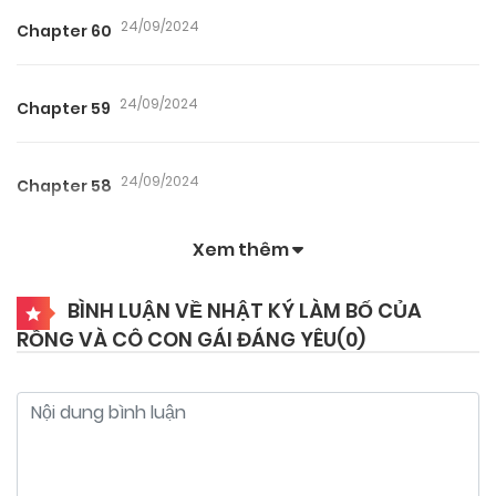
24/09/2024
Chapter 60
24/09/2024
Chapter 59
24/09/2024
Chapter 58
Xem thêm
24/09/2024
Chapter 57
BÌNH LUẬN VỀ NHẬT KÝ LÀM BỐ CỦA
RỒNG VÀ CÔ CON GÁI ĐÁNG YÊU(
0
)
24/09/2024
Chapter 56
24/09/2024
Chapter 55
24/09/2024
Chapter 53