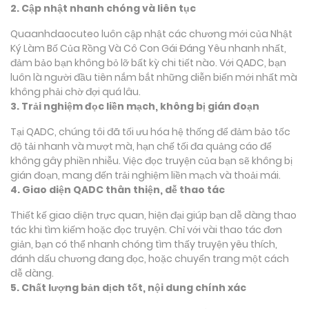
2. Cập nhật nhanh chóng và liên tục
Quaanhdaocuteo luôn cập nhật các chương mới của Nhật
Ký Làm Bố Của Rồng Và Cô Con Gái Đáng Yêu nhanh nhất,
đảm bảo bạn không bỏ lỡ bất kỳ chi tiết nào. Với QADC, bạn
luôn là người đầu tiên nắm bắt những diễn biến mới nhất mà
không phải chờ đợi quá lâu.
3. Trải nghiệm đọc liền mạch, không bị gián đoạn
Tại QADC, chúng tôi đã tối ưu hóa hệ thống để đảm bảo tốc
độ tải nhanh và mượt mà, hạn chế tối đa quảng cáo để
không gây phiền nhiễu. Việc đọc truyện của bạn sẽ không bị
gián đoạn, mang đến trải nghiệm liền mạch và thoải mái.
4. Giao diện QADC thân thiện, dễ thao tác
Thiết kế giao diện trực quan, hiện đại giúp bạn dễ dàng thao
tác khi tìm kiếm hoặc đọc truyện. Chỉ với vài thao tác đơn
giản, bạn có thể nhanh chóng tìm thấy truyện yêu thích,
đánh dấu chương đang đọc, hoặc chuyển trang một cách
dễ dàng.
5. Chất lượng bản dịch tốt, nội dung chính xác