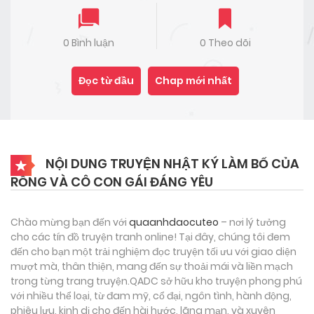
0 Bình luận
0 Theo dõi
Đọc từ đầu
Chap mới nhất
NỘI DUNG TRUYỆN NHẬT KÝ LÀM BỐ CỦA
RỒNG VÀ CÔ CON GÁI ĐÁNG YÊU
Chào mừng bạn đến với
quaanhdaocuteo
– nơi lý tưởng
cho các tín đồ truyện tranh online! Tại đây, chúng tôi đem
đến cho bạn một trải nghiệm đọc truyện tối ưu với giao diện
mượt mà, thân thiện, mang đến sự thoải mái và liền mạch
trong từng trang truyện.QADC sở hữu kho truyện phong phú
với nhiều thể loại, từ đam mỹ, cổ đại, ngôn tình, hành động,
phiêu lưu, kinh dị cho đến hài hước, lãng mạn, và xuyên