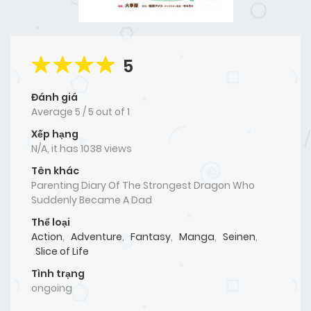
5
Đánh giá
Average
5
/
5
out of
1
Xếp hạng
N/A, it has 1038 views
Tên khác
Parenting Diary Of The Strongest Dragon Who
Suddenly Became A Dad
Thể loại
Action
,
Adventure
,
Fantasy
,
Manga
,
Seinen
,
Slice of Life
Tình trạng
ongoing