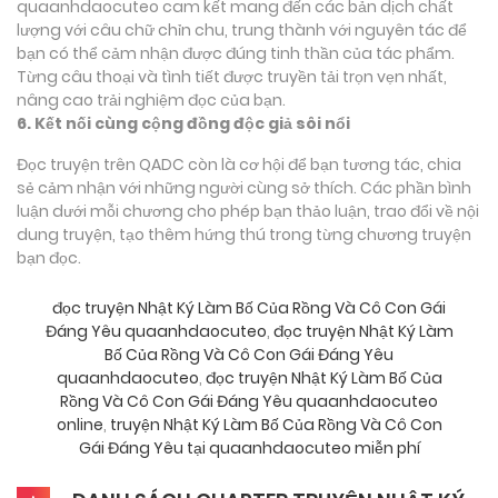
quaanhdaocuteo cam kết mang đến các bản dịch chất
lượng với câu chữ chỉn chu, trung thành với nguyên tác để
bạn có thể cảm nhận được đúng tinh thần của tác phẩm.
Từng câu thoại và tình tiết được truyền tải trọn vẹn nhất,
nâng cao trải nghiệm đọc của bạn.
6. Kết nối cùng cộng đồng độc giả sôi nổi
Đọc truyện trên QADC còn là cơ hội để bạn tương tác, chia
sẻ cảm nhận với những người cùng sở thích. Các phần bình
luận dưới mỗi chương cho phép bạn thảo luận, trao đổi về nội
dung truyện, tạo thêm hứng thú trong từng chương truyện
bạn đọc.
đọc truyện Nhật Ký Làm Bố Của Rồng Và Cô Con Gái
Đáng Yêu quaanhdaocuteo
,
đọc truyện Nhật Ký Làm
Bố Của Rồng Và Cô Con Gái Đáng Yêu
quaanhdaocuteo
,
đọc truyện Nhật Ký Làm Bố Của
Rồng Và Cô Con Gái Đáng Yêu quaanhdaocuteo
online
,
truyện Nhật Ký Làm Bố Của Rồng Và Cô Con
Gái Đáng Yêu tại quaanhdaocuteo miễn phí