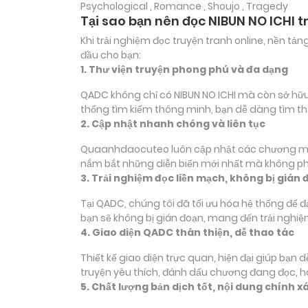
Psychological , Romance , Shoujo , Tragedy
Tại sao bạn nên đọc NIBUN NO ICHI 
Khi trải nghiệm đọc truyện tranh online, nền t
đầu cho bạn:
1. Thư viện truyện phong phú và đa dạng
QADC không chỉ có NIBUN NO ICHI mà còn sở hữu h
thống tìm kiếm thông minh, bạn dễ dàng tìm th
2. Cập nhật nhanh chóng và liên tục
Quaanhdaocuteo luôn cập nhật các chương mới củ
nắm bắt những diễn biến mới nhất mà không phả
3. Trải nghiệm đọc liền mạch, không bị gián 
Tại QADC, chúng tôi đã tối ưu hóa hệ thống để 
bạn sẽ không bị gián đoạn, mang đến trải nghiệ
4. Giao diện QADC thân thiện, dễ thao tác
Thiết kế giao diện trực quan, hiện đại giúp bạn
truyện yêu thích, đánh dấu chương đang đọc, 
5. Chất lượng bản dịch tốt, nội dung chính x