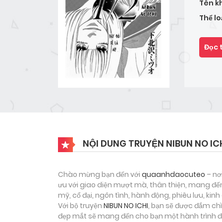
Tên k
Thể lo
Đọc 
NỘI DUNG TRUYỆN NIBUN NO IC
Chào mừng bạn đến với
quaanhdaocuteo
– nơ
ưu với giao diện mượt mà, thân thiện, mang đến
mỹ, cổ đại, ngôn tình, hành động, phiêu lưu, ki
Với bộ truyện
NIBUN NO ICHI
, bạn sẽ được đắm chì
đẹp mắt sẽ mang đến cho bạn một hành trình đọ