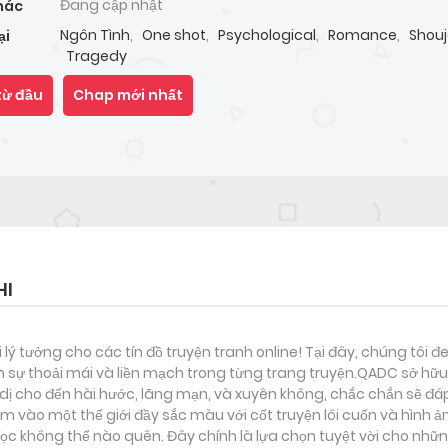
Đang cập nhật
hác
Ngôn Tình
,
One shot
,
Psychological
,
Romance
,
Shou
ại
Tragedy
từ đầu
Chap mới nhất
HI
i lý tưởng cho các tín đồ truyện tranh online! Tại đây, chúng tôi 
 sự thoải mái và liền mạch trong từng trang truyện.QADC sở hữu 
nh dị cho đến hài hước, lãng mạn, và xuyên không, chắc chắn sẽ đá
m vào một thế giới đầy sắc màu với cốt truyện lôi cuốn và hình 
c không thể nào quên. Đây chính là lựa chọn tuyệt vời cho nhữn