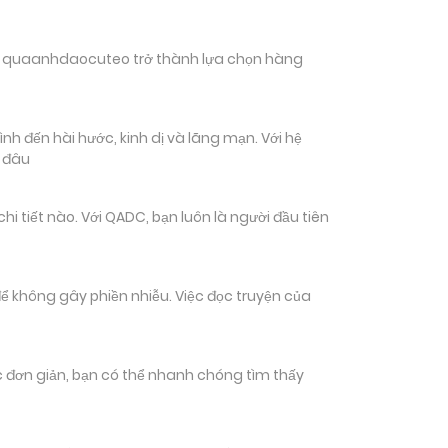
hiến quaanhdaocuteo trở thành lựa chọn hàng
nh đến hài hước, kinh dị và lãng mạn. Với hệ
n đâu
 tiết nào. Với QADC, bạn luôn là người đầu tiên
ể không gây phiền nhiễu. Việc đọc truyện của
tác đơn giản, bạn có thể nhanh chóng tìm thấy