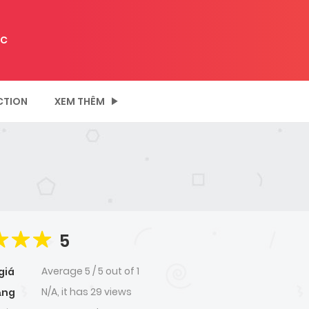
C
CTION
XEM THÊM
5
Average
5
/
5
out of
1
giá
N/A, it has 29 views
ạng