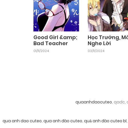
Good Girl &amp;
Học Trưởng, M
Bad Teacher
Nghe Lời
01/11/2024
03/11/2024
quaanhdaocuteo
, qadc,
qua anh dao cuteo
,
qua anh đào cuteo
,
quả anh đào cuteo bl