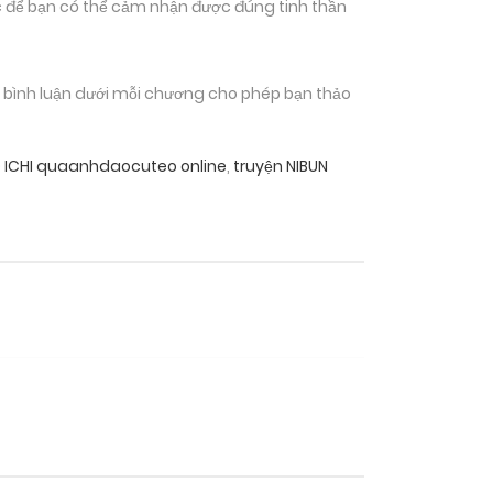
 để bạn có thể cảm nhận được đúng tinh thần
n bình luận dưới mỗi chương cho phép bạn thảo
O ICHI quaanhdaocuteo online
,
truyện NIBUN