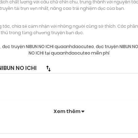
 chất lượng với câu chữ chỉn chu, trung thành với nguyên tác
truyền tải trọn vẹn nhất, nâng cao trải nghiệm đọc của bạn.
g tác, chia sẻ cảm nhận với những người cùng sở thích. Các phầ
g thú trong từng chương truyện bạn đọc.
o
,
đọc truyện NIBUN NO ICHI quaanhdaocuteo
,
đọc truyện NIBUN N
NO ICHI tại quaanhdaocuteo miễn phí
IBUN NO ICHI
Xem thêm