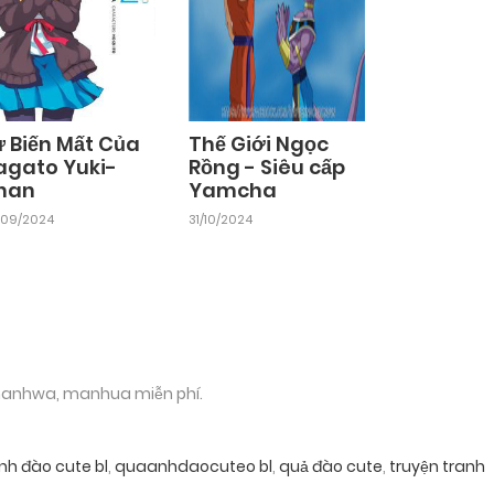
ự Biến Mất Của
Thế Giới Ngọc
agato Yuki-
Rồng - Siêu cấp
han
Yamcha
/09/2024
31/10/2024
 manhwa, manhua miễn phí.
nh đào cute bl
,
quaanhdaocuteo bl
,
quả đào cute
,
truyện tranh