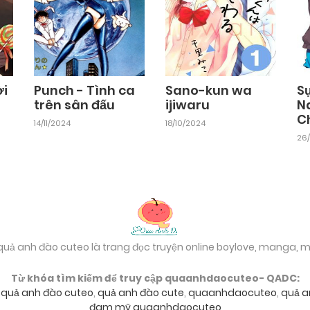
ời
Punch - Tình ca
Sano-kun wa
S
trên sân đấu
ijiwaru
N
C
14/11/2024
18/10/2024
26
 quả anh đào cuteo là trang đọc truyện online boylove, manga,
Từ khóa tìm kiếm để truy cập quaanhdaocuteo- QADC:
,
quả anh đào cuteo
,
quả anh đào cute
,
quaanhdaocuteo
,
quả a
đam mỹ quaanhdaocuteo