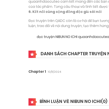
quaanhdaocuteo cam kết mang đến các bản dịch
của tác phẩm. Từng câu thoại và tình tiết được 
6. Kết nối cùng cộng đồng độc giả sôi nổi
Đọc truyện trên QADC còn là cơ hội để bạn tươn
luận, trao đổi về nội dung truyện, tạo thêm hứn
đọc truyện NIBUN NO ICHI quaanhdaocute
DANH SÁCH CHAPTER TRUYỆN N
Chapter 1
10/11/2024
BÌNH LUẬN VỀ NIBUN NO ICHI(
0
)