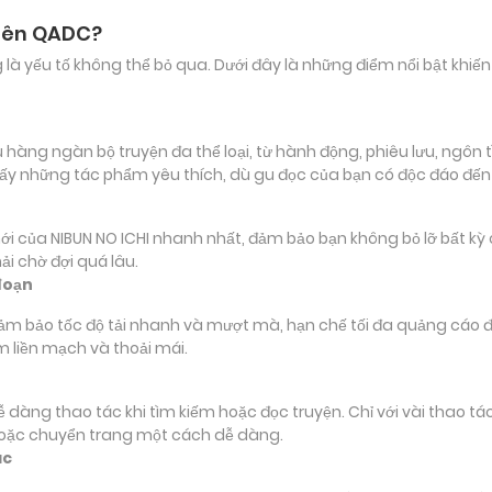
trên QADC?
ảng là yếu tố không thể bỏ qua. Dưới đây là những điểm nổi bật k
àng ngàn bộ truyện đa thể loại, từ hành động, phiêu lưu, ngôn tì
ấy những tác phẩm yêu thích, dù gu đọc của bạn có độc đáo đế
a NIBUN NO ICHI nhanh nhất, đảm bảo bạn không bỏ lỡ bất kỳ chi
i chờ đợi quá lâu.
đoạn
đảm bảo tốc độ tải nhanh và mượt mà, hạn chế tối đa quảng cáo đ
m liền mạch và thoải mái.
 dễ dàng thao tác khi tìm kiếm hoặc đọc truyện. Chỉ với vài thao 
hoặc chuyển trang một cách dễ dàng.
ác