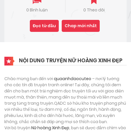
0 Bình luận
0 Theo dõi
Đọc từ đầu
Chap mới nhất
NỘI DUNG TRUYỆN NỮ HOÀNG XINH ĐẸP
Chào mừng bạn đến với
quaanhdaocuteo
– nơi lý tưởng
cho các tín đồ truyện tranh online! Tại đây, chúng tôi đem
đến cho bạn một trải nghiệm đọc truyện tối ưu với giao diện
mượt mà, thân thiện, mang đến sự thoải mái và liền mạch
trong từng trang truyện.QADC sở hữu kho truyện phong phú
với nhiều thể loại, từ đam mỹ, cổ đại, ngôn tình, hành động,
phiêu lưu, kinh dị cho đến hài hước, lãng mạn, và xuyên
không, chắc chắn sẽ đáp ứng mọi sở thích của bạn.
Với bộ truyện
Nữ hoàng Xinh Đẹp
, bạn sẽ được đắm chìm vào