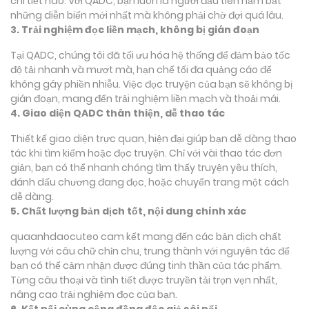
chi tiết nào. Với QADC, bạn luôn là người đầu tiên nắm bắt
những diễn biến mới nhất mà không phải chờ đợi quá lâu.
3. Trải nghiệm đọc liền mạch, không bị gián đoạn
Tại QADC, chúng tôi đã tối ưu hóa hệ thống để đảm bảo tốc
độ tải nhanh và mượt mà, hạn chế tối đa quảng cáo để
không gây phiền nhiễu. Việc đọc truyện của bạn sẽ không bị
gián đoạn, mang đến trải nghiệm liền mạch và thoải mái.
4. Giao diện QADC thân thiện, dễ thao tác
Thiết kế giao diện trực quan, hiện đại giúp bạn dễ dàng thao
tác khi tìm kiếm hoặc đọc truyện. Chỉ với vài thao tác đơn
giản, bạn có thể nhanh chóng tìm thấy truyện yêu thích,
đánh dấu chương đang đọc, hoặc chuyển trang một cách
dễ dàng.
5. Chất lượng bản dịch tốt, nội dung chính xác
quaanhdaocuteo cam kết mang đến các bản dịch chất
lượng với câu chữ chỉn chu, trung thành với nguyên tác để
bạn có thể cảm nhận được đúng tinh thần của tác phẩm.
Từng câu thoại và tình tiết được truyền tải trọn vẹn nhất,
nâng cao trải nghiệm đọc của bạn.
6. Kết nối cùng cộng đồng độc giả sôi nổi