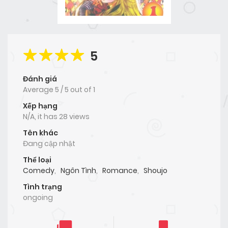
5
Đánh giá
Average
5
/
5
out of
1
Xếp hạng
N/A, it has 28 views
Tên khác
Đang cập nhật
Thể loại
Comedy
,
Ngôn Tình
,
Romance
,
Shoujo
Tình trạng
ongoing