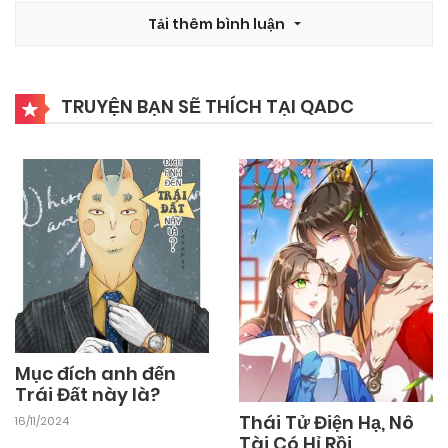
Tải thêm bình luận
TRUYỆN BẠN SẼ THÍCH TẠI QADC
Mục đích anh đến
Trái Đất này là?
Thái Tử Điện Hạ, Nô
16/11/2024
Tài Có Hỉ Rồi