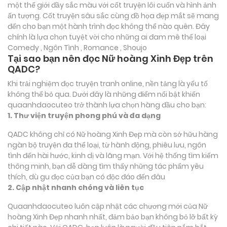
một thế giới đầy sắc màu với cốt truyện lôi cuốn và hình ảnh
ấn tượng. Cốt truyện sâu sắc cùng đồ họa đẹp mắt sẽ mang
đến cho bạn một hành trình đọc không thể nào quên. Đây
chính là lựa chọn tuyệt vời cho những ai đam mê thể loại
Comedy , Ngôn Tình , Romance , Shoujo
Tại sao bạn nên đọc Nữ hoàng Xinh Đẹp trên
QADC?
Khi trải nghiệm đọc truyện tranh online, nền tảng là yếu tố
không thể bỏ qua. Dưới đây là những điểm nổi bật khiến
quaanhdaocuteo trở thành lựa chọn hàng đầu cho bạn:
1. Thư viện truyện phong phú và đa dạng
QADC không chỉ có Nữ hoàng Xinh Đẹp mà còn sở hữu hàng
ngàn bộ truyện đa thể loại, từ hành động, phiêu lưu, ngôn
tình đến hài hước, kinh dị và lãng mạn. Với hệ thống tìm kiếm
thông minh, bạn dễ dàng tìm thấy những tác phẩm yêu
thích, dù gu đọc của bạn có độc đáo đến đâu
2. Cập nhật nhanh chóng và liên tục
Quaanhdaocuteo luôn cập nhật các chương mới của Nữ
hoàng Xinh Đẹp nhanh nhất, đảm bảo bạn không bỏ lỡ bất kỳ