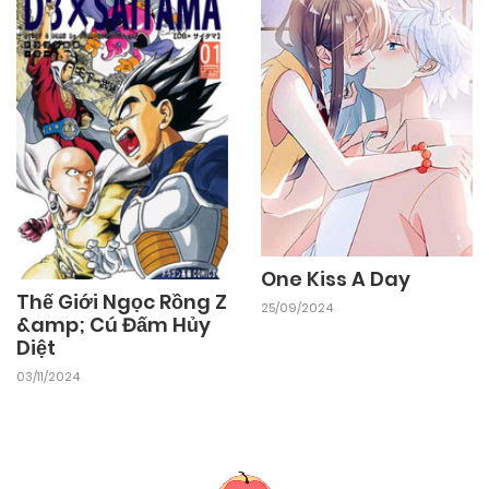
One Kiss A Day
Thế Giới Ngọc Rồng Z
25/09/2024
&amp; Cú Đấm Hủy
Diệt
03/11/2024