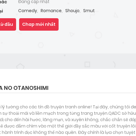
Đang cập nhật
hác
Comedy
,
Romance
,
Shoujo
,
Smut
ại
từ đầu
Chap mới nhất
A NO OTANOSHIMI
i lý tưởng cho các tín đồ truyện tranh online! Tại đây, chúng tôi 
 sự thoải mái và liền mạch trong từng trang truyện.QADC sở hữu 
nh dị cho đến hài hước, lãng mạn, và xuyên không, chắc chắn sẽ đá
 sẽ được đắm chìm vào một thế giới đầy sắc màu với cốt truyện lô
ành trình đọc không thể nào quên. Đây chính là lựa chọn tuyệt