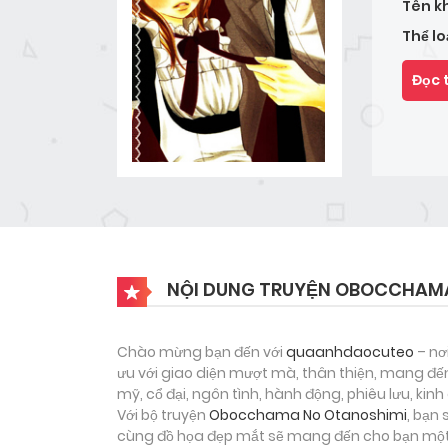
Tên k
Thể lo
Đọc 
NỘI DUNG TRUYỆN OBOCCHAM
Chào mừng bạn đến với
quaanhdaocuteo
– nơ
ưu với giao diện mượt mà, thân thiện, mang đến
mỹ, cổ đại, ngôn tình, hành động, phiêu lưu, ki
Với bộ truyện
Obocchama No Otanoshimi
, bạn
cùng đồ họa đẹp mắt sẽ mang đến cho bạn một h