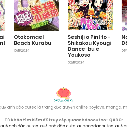
ai
Otokomae!
Seshiji o Pin! to -
N
n!
Beads Kurabu
Shikakou Kyougi
D
Dance-bu e
10/11/2024
05/
Youkoso
02/11/2024
 quả anh đào cuteo là trang đọc truyện online boylove, manga,
Từ khóa tìm kiếm để truy cập quaanhdaocuteo- QADC:
,
quả anh đào cuteo
,
quả anh đào cute
,
quaanhdaocuteo
,
quả a