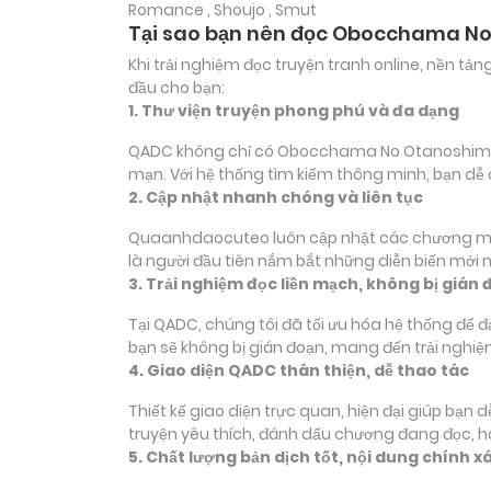
Romance , Shoujo , Smut
Tại sao bạn nên đọc Obocchama No
Khi trải nghiệm đọc truyện tranh online, nền t
đầu cho bạn:
1. Thư viện truyện phong phú và đa dạng
QADC không chỉ có Obocchama No Otanoshimi mà 
mạn. Với hệ thống tìm kiếm thông minh, bạn dễ
2. Cập nhật nhanh chóng và liên tục
Quaanhdaocuteo luôn cập nhật các chương mới 
là người đầu tiên nắm bắt những diễn biến mới 
3. Trải nghiệm đọc liền mạch, không bị gián 
Tại QADC, chúng tôi đã tối ưu hóa hệ thống để 
bạn sẽ không bị gián đoạn, mang đến trải nghiệ
4. Giao diện QADC thân thiện, dễ thao tác
Thiết kế giao diện trực quan, hiện đại giúp bạn
truyện yêu thích, đánh dấu chương đang đọc, 
5. Chất lượng bản dịch tốt, nội dung chính x