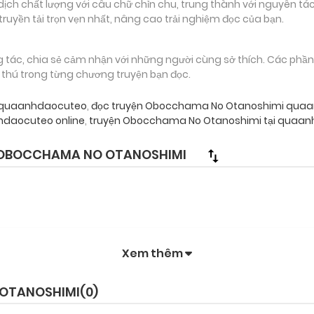
 chất lượng với câu chữ chỉn chu, trung thành với nguyên tác
truyền tải trọn vẹn nhất, nâng cao trải nghiệm đọc của bạn.
g tác, chia sẻ cảm nhận với những người cùng sở thích. Các phầ
g thú trong từng chương truyện bạn đọc.
 quaanhdaocuteo
,
đọc truyện Obocchama No Otanoshimi qua
daocuteo online
,
truyện Obocchama No Otanoshimi tại quaan
 OBOCCHAMA NO OTANOSHIMI
Xem thêm
 OTANOSHIMI(
0
)