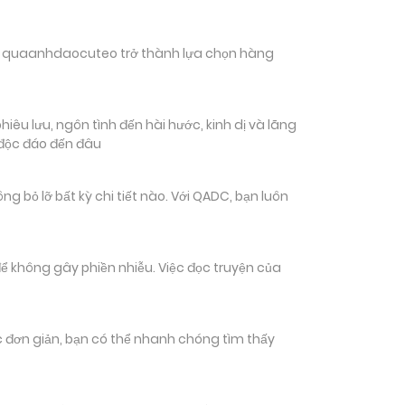
hiến quaanhdaocuteo trở thành lựa chọn hàng
u lưu, ngôn tình đến hài hước, kinh dị và lãng
 độc đáo đến đâu
 lỡ bất kỳ chi tiết nào. Với QADC, bạn luôn
ể không gây phiền nhiễu. Việc đọc truyện của
tác đơn giản, bạn có thể nhanh chóng tìm thấy