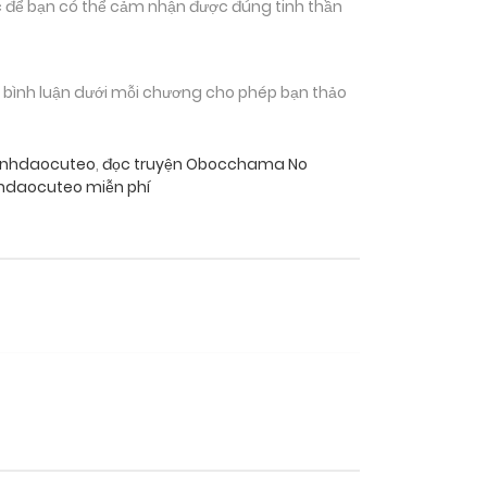
 để bạn có thể cảm nhận được đúng tinh thần
n bình luận dưới mỗi chương cho phép bạn thảo
anhdaocuteo
,
đọc truyện Obocchama No
hdaocuteo miễn phí