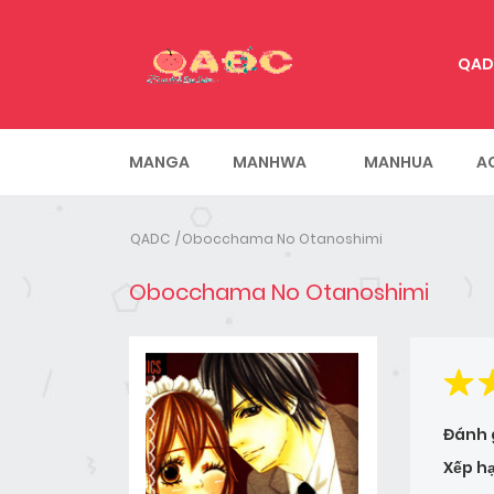
QAD
MANGA
MANHWA
MANHUA
A
QADC
Obocchama No Otanoshimi
Obocchama No Otanoshimi
Đánh 
Xếp h