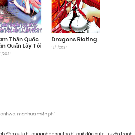
am Thần Quốc
Dragons Rioting
ân Quấn Lấy Tôi
12/11/2024
11/2024
 manhwa, manhua miễn phí.
nh đào cute bl
,
quaanhdaocuteo bl
,
quả đào cute
,
truyện tranh