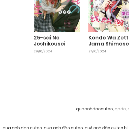
25-sai No
Kondo Wa Zett
Joshikousei
Jama Shimase
29/10/2024
27/10/2024
quaanhdaocuteo
, qadc,
qua anh dao cuteo
,
qua anh đào cuteo
,
quả anh đào cuteo bl