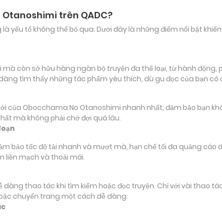
 Otanoshimi trên QADC?
ảng là yếu tố không thể bỏ qua. Dưới đây là những điểm nổi bật k
còn sở hữu hàng ngàn bộ truyện đa thể loại, từ hành động, phiê
 dàng tìm thấy những tác phẩm yêu thích, dù gu đọc của bạn có
của Obocchama No Otanoshimi nhanh nhất, đảm bảo bạn không bỏ
nhất mà không phải chờ đợi quá lâu.
đoạn
đảm bảo tốc độ tải nhanh và mượt mà, hạn chế tối đa quảng cáo đ
m liền mạch và thoải mái.
 dễ dàng thao tác khi tìm kiếm hoặc đọc truyện. Chỉ với vài thao 
hoặc chuyển trang một cách dễ dàng.
ác