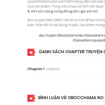
quaanhdaocuteo cam kết mang đến các bản dịch
của tác phẩm. Từng câu thoại và tình tiết được 
6. Kết nối cùng cộng đồng độc giả sôi nổi
Đọc truyện trên QADC còn là cơ hội để bạn tươn
luận, trao đổi về nội dung truyện, tạo thêm hứn
đọc truyện Obocchama No Otanoshimi
Otanoshimi quaanh
DANH SÁCH CHAPTER TRUYỆN
Chapter 1
03/11/2024
BÌNH LUẬN VỀ OBOCCHAMA NO