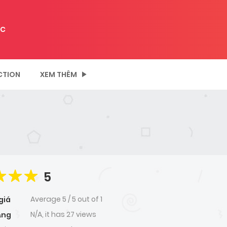
C
CTION
XEM THÊM
5
Average
5
/
5
out of
1
giá
N/A, it has 27 views
ạng