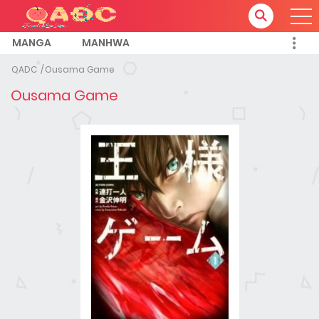
MANGA
MANHWA
QADC
Ousama Game
Ousama Game