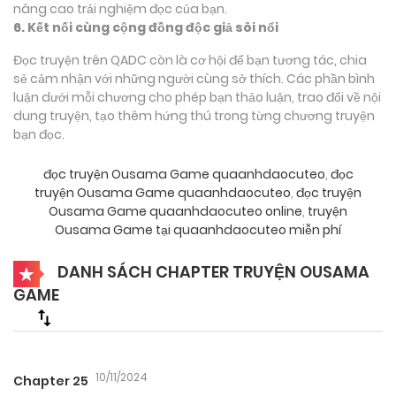
nâng cao trải nghiệm đọc của bạn.
6. Kết nối cùng cộng đồng độc giả sôi nổi
Đọc truyện trên QADC còn là cơ hội để bạn tương tác, chia
sẻ cảm nhận với những người cùng sở thích. Các phần bình
luận dưới mỗi chương cho phép bạn thảo luận, trao đổi về nội
dung truyện, tạo thêm hứng thú trong từng chương truyện
bạn đọc.
đọc truyện Ousama Game quaanhdaocuteo
,
đọc
truyện Ousama Game quaanhdaocuteo
,
đọc truyện
Ousama Game quaanhdaocuteo online
,
truyện
Ousama Game tại quaanhdaocuteo miễn phí
DANH SÁCH CHAPTER TRUYỆN OUSAMA
GAME
10/11/2024
Chapter 25