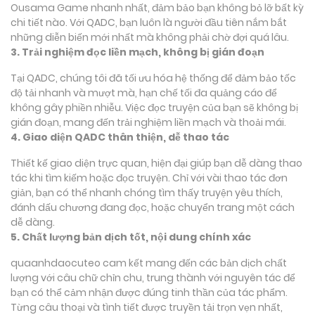
Ousama Game nhanh nhất, đảm bảo bạn không bỏ lỡ bất kỳ
chi tiết nào. Với QADC, bạn luôn là người đầu tiên nắm bắt
những diễn biến mới nhất mà không phải chờ đợi quá lâu.
3. Trải nghiệm đọc liền mạch, không bị gián đoạn
Tại QADC, chúng tôi đã tối ưu hóa hệ thống để đảm bảo tốc
độ tải nhanh và mượt mà, hạn chế tối đa quảng cáo để
không gây phiền nhiễu. Việc đọc truyện của bạn sẽ không bị
gián đoạn, mang đến trải nghiệm liền mạch và thoải mái.
4. Giao diện QADC thân thiện, dễ thao tác
Thiết kế giao diện trực quan, hiện đại giúp bạn dễ dàng thao
tác khi tìm kiếm hoặc đọc truyện. Chỉ với vài thao tác đơn
giản, bạn có thể nhanh chóng tìm thấy truyện yêu thích,
đánh dấu chương đang đọc, hoặc chuyển trang một cách
dễ dàng.
5. Chất lượng bản dịch tốt, nội dung chính xác
quaanhdaocuteo cam kết mang đến các bản dịch chất
lượng với câu chữ chỉn chu, trung thành với nguyên tác để
bạn có thể cảm nhận được đúng tinh thần của tác phẩm.
Từng câu thoại và tình tiết được truyền tải trọn vẹn nhất,