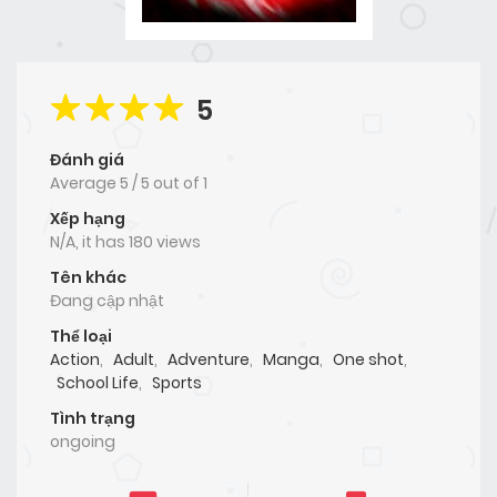
5
Đánh giá
Average
5
/
5
out of
1
Xếp hạng
N/A, it has 180 views
Tên khác
Đang cập nhật
Thể loại
Action
,
Adult
,
Adventure
,
Manga
,
One shot
,
School Life
,
Sports
Tình trạng
ongoing