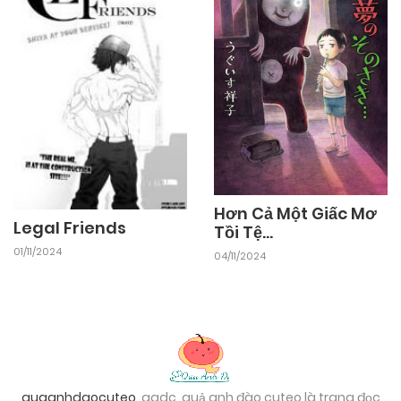
Hơn Cả Một Giấc Mơ
Legal Friends
Tồi Tệ...
01/11/2024
04/11/2024
quaanhdaocuteo
, qadc, quả anh đào cuteo là trang đọc