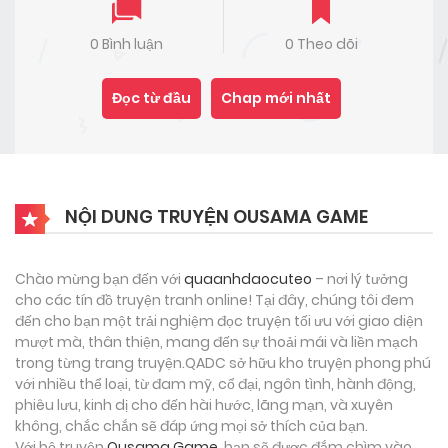
0 Bình luận
0 Theo dõi
Đọc từ đầu
Chap mới nhất
NỘI DUNG TRUYỆN OUSAMA GAME
Chào mừng bạn đến với
quaanhdaocuteo
– nơi lý tưởng
cho các tín đồ truyện tranh online! Tại đây, chúng tôi đem
đến cho bạn một trải nghiệm đọc truyện tối ưu với giao diện
mượt mà, thân thiện, mang đến sự thoải mái và liền mạch
trong từng trang truyện.QADC sở hữu kho truyện phong phú
với nhiều thể loại, từ đam mỹ, cổ đại, ngôn tình, hành động,
phiêu lưu, kinh dị cho đến hài hước, lãng mạn, và xuyên
không, chắc chắn sẽ đáp ứng mọi sở thích của bạn.
Với bộ truyện
Ousama Game
, bạn sẽ được đắm chìm vào