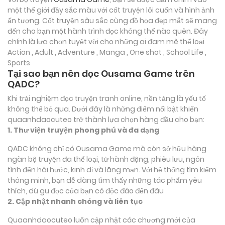
một thế giới đầy sắc màu với cốt truyện lôi cuốn và hình ảnh
ấn tượng. Cốt truyện sâu sắc cùng đồ họa đẹp mắt sẽ mang
đến cho bạn một hành trình đọc không thể nào quên. Đây
chính là lựa chọn tuyệt vời cho những ai đam mê thể loại
Action , Adult , Adventure , Manga , One shot , School Life ,
Sports
Tại sao bạn nên đọc Ousama Game trên
QADC?
Khi trải nghiệm đọc truyện tranh online, nền tảng là yếu tố
không thể bỏ qua. Dưới đây là những điểm nổi bật khiến
quaanhdaocuteo trở thành lựa chọn hàng đầu cho bạn:
1. Thư viện truyện phong phú và đa dạng
QADC không chỉ có Ousama Game mà còn sở hữu hàng
ngàn bộ truyện đa thể loại, từ hành động, phiêu lưu, ngôn
tình đến hài hước, kinh dị và lãng mạn. Với hệ thống tìm kiếm
thông minh, bạn dễ dàng tìm thấy những tác phẩm yêu
thích, dù gu đọc của bạn có độc đáo đến đâu
2. Cập nhật nhanh chóng và liên tục
Quaanhdaocuteo luôn cập nhật các chương mới của