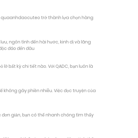
hiến quaanhdaocuteo trở thành lựa chọn hàng
u, ngôn tình đến hài hước, kinh dị và lãng
 độc đáo đến đâu
bất kỳ chi tiết nào. Với QADC, bạn luôn là
ể không gây phiền nhiễu. Việc đọc truyện của
tác đơn giản, bạn có thể nhanh chóng tìm thấy