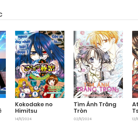
C
Kokodake no
Tìm Ánh Trăng
A
ề
Himitsu
Tròn
T
14/11/2024
02/11/2024
12/