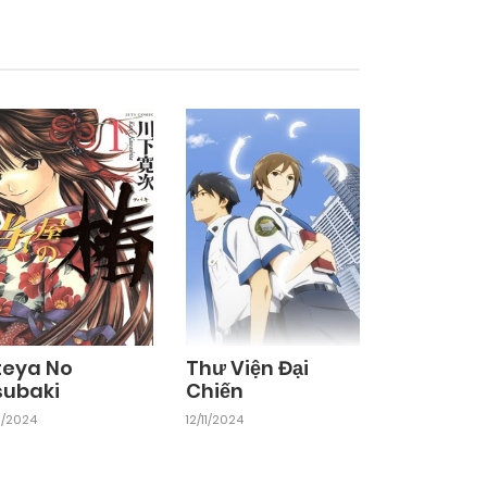
teya No
Thư Viện Đại
subaki
Chiến
11/2024
12/11/2024