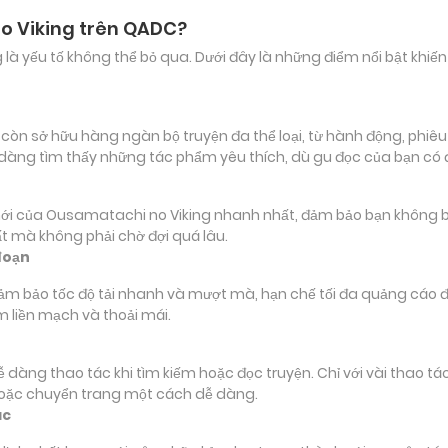
o Viking trên QADC?
ảng là yếu tố không thể bỏ qua. Dưới đây là những điểm nổi bật k
 sở hữu hàng ngàn bộ truyện đa thể loại, từ hành động, phiêu lư
 dàng tìm thấy những tác phẩm yêu thích, dù gu đọc của bạn có
ủa Ousamatachi no Viking nhanh nhất, đảm bảo bạn không bỏ lỡ 
t mà không phải chờ đợi quá lâu.
đoạn
đảm bảo tốc độ tải nhanh và mượt mà, hạn chế tối đa quảng cáo đ
m liền mạch và thoải mái.
 dễ dàng thao tác khi tìm kiếm hoặc đọc truyện. Chỉ với vài thao 
hoặc chuyển trang một cách dễ dàng.
ác