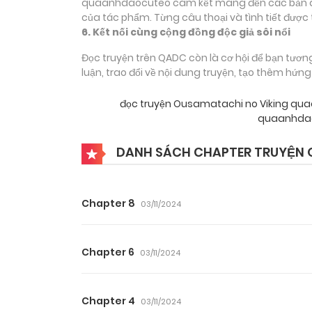
quaanhdaocuteo cam kết mang đến các bản dịch
của tác phẩm. Từng câu thoại và tình tiết được 
6. Kết nối cùng cộng đồng độc giả sôi nổi
Đọc truyện trên QADC còn là cơ hội để bạn tươn
luận, trao đổi về nội dung truyện, tạo thêm hứn
đọc truyện Ousamatachi no Viking q
quaanhdao
DANH SÁCH CHAPTER TRUYỆN 
Chapter 8
03/11/2024
Chapter 6
03/11/2024
Chapter 4
03/11/2024