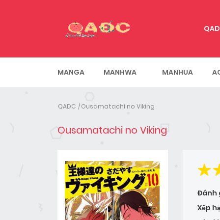
QAD
MANGA
MANHWA
MANHUA
A
QADC
Ousamatachi no Viking
Ousamatachi no Viking
Đánh 
Xếp h