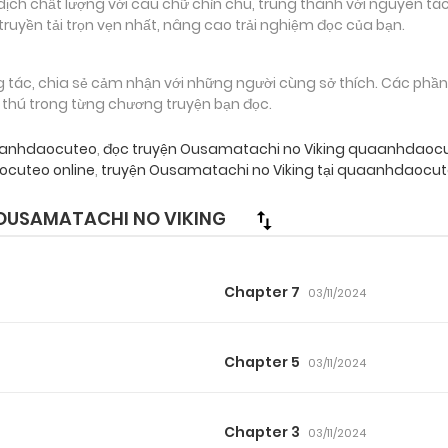
 chất lượng với câu chữ chỉn chu, trung thành với nguyên tác
truyền tải trọn vẹn nhất, nâng cao trải nghiệm đọc của bạn.
g tác, chia sẻ cảm nhận với những người cùng sở thích. Các phầ
g thú trong từng chương truyện bạn đọc.
uaanhdaocuteo
,
đọc truyện Ousamatachi no Viking quaanhdaoc
cuteo online
,
truyện Ousamatachi no Viking tại quaanhdaocut
OUSAMATACHI NO VIKING
Chapter 7
03/11/2024
Chapter 5
03/11/2024
Chapter 3
03/11/2024