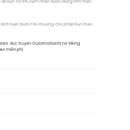
 để bạn có thể cảm nhận được đúng tinh thần
n bình luận dưới mỗi chương cho phép bạn thảo
uteo
,
đọc truyện Ousamatachi no Viking
eo miễn phí