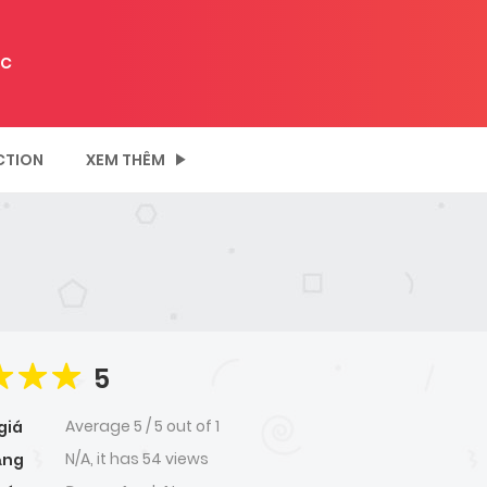
C
CTION
XEM THÊM
5
Average
5
/
5
out of
1
giá
N/A, it has 54 views
ạng