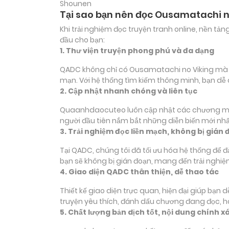
Shounen
Tại sao bạn nên đọc Ousamatachi n
Khi trải nghiệm đọc truyện tranh online, nền t
đầu cho bạn:
1. Thư viện truyện phong phú và đa dạng
QADC không chỉ có Ousamatachi no Viking mà còn
mạn. Với hệ thống tìm kiếm thông minh, bạn dễ
2. Cập nhật nhanh chóng và liên tục
Quaanhdaocuteo luôn cập nhật các chương mới c
người đầu tiên nắm bắt những diễn biến mới nhấ
3. Trải nghiệm đọc liền mạch, không bị gián 
Tại QADC, chúng tôi đã tối ưu hóa hệ thống để 
bạn sẽ không bị gián đoạn, mang đến trải nghiệ
4. Giao diện QADC thân thiện, dễ thao tác
Thiết kế giao diện trực quan, hiện đại giúp bạn
truyện yêu thích, đánh dấu chương đang đọc, 
5. Chất lượng bản dịch tốt, nội dung chính x