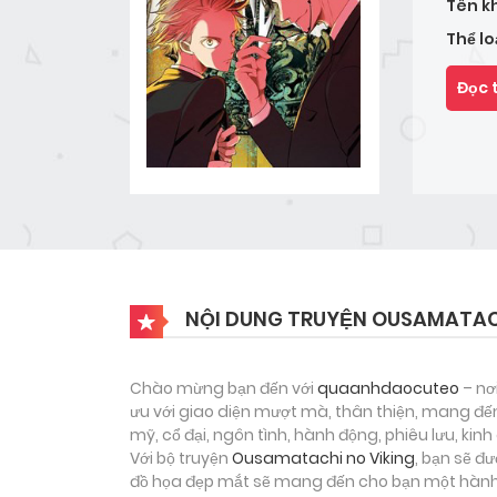
Tên k
Thể lo
Đọc 
NỘI DUNG TRUYỆN OUSAMATACH
Chào mừng bạn đến với
quaanhdaocuteo
– nơ
ưu với giao diện mượt mà, thân thiện, mang đến
mỹ, cổ đại, ngôn tình, hành động, phiêu lưu, ki
Với bộ truyện
Ousamatachi no Viking
, bạn sẽ đ
đồ họa đẹp mắt sẽ mang đến cho bạn một hành t