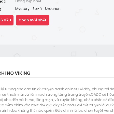
Đang cập nhật
hác
Mystery
,
Sci-fi
,
Shounen
ại
từ đầu
Chap mới nhất
I NO VIKING
i lý tưởng cho các tín đồ truyện tranh online! Tại đây, chúng tôi 
 sự thoải mái và liền mạch trong từng trang truyện.QADC sở hữu 
nh dị cho đến hài hước, lãng mạn, và xuyên không, chắc chắn sẽ đá
ược đắm chìm vào một thế giới đầy sắc màu với cốt truyện lôi cuố
rình đọc không thể nào quên. Đây chính là lựa chọn tuyệt vời c