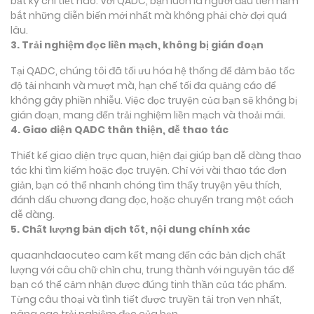
bất kỳ chi tiết nào. Với QADC, bạn luôn là người đầu tiên nắm
bắt những diễn biến mới nhất mà không phải chờ đợi quá
lâu.
3. Trải nghiệm đọc liền mạch, không bị gián đoạn
Tại QADC, chúng tôi đã tối ưu hóa hệ thống để đảm bảo tốc
độ tải nhanh và mượt mà, hạn chế tối đa quảng cáo để
không gây phiền nhiễu. Việc đọc truyện của bạn sẽ không bị
gián đoạn, mang đến trải nghiệm liền mạch và thoải mái.
4. Giao diện QADC thân thiện, dễ thao tác
Thiết kế giao diện trực quan, hiện đại giúp bạn dễ dàng thao
tác khi tìm kiếm hoặc đọc truyện. Chỉ với vài thao tác đơn
giản, bạn có thể nhanh chóng tìm thấy truyện yêu thích,
đánh dấu chương đang đọc, hoặc chuyển trang một cách
dễ dàng.
5. Chất lượng bản dịch tốt, nội dung chính xác
quaanhdaocuteo cam kết mang đến các bản dịch chất
lượng với câu chữ chỉn chu, trung thành với nguyên tác để
bạn có thể cảm nhận được đúng tinh thần của tác phẩm.
Từng câu thoại và tình tiết được truyền tải trọn vẹn nhất,
nâng cao trải nghiệm đọc của bạn.