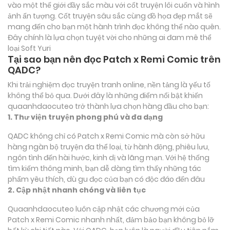
vào một thế giới đầy sắc màu với cốt truyện lôi cuốn và hình
ảnh ấn tượng. Cốt truyện sâu sắc cùng đồ họa đẹp mắt sẽ
mang đến cho bạn một hành trình đọc không thể nào quên.
Đây chính là lựa chọn tuyệt vời cho những ai đam mê thể
loại
Soft Yuri
Tại sao bạn nên đọc Patch x Remi Comic trên
QADC?
Khi trải nghiệm đọc truyện tranh online, nền tảng là yếu tố
không thể bỏ qua. Dưới đây là những điểm nổi bật khiến
quaanhdaocuteo trở thành lựa chọn hàng đầu cho bạn:
1. Thư viện truyện phong phú và đa dạng
QADC không chỉ có Patch x Remi Comic mà còn sở hữu
hàng ngàn bộ truyện đa thể loại, từ hành động, phiêu lưu,
ngôn tình đến hài hước, kinh dị và lãng mạn. Với hệ thống
tìm kiếm thông minh, bạn dễ dàng tìm thấy những tác
phẩm yêu thích, dù gu đọc của bạn có độc đáo đến đâu
2. Cập nhật nhanh chóng và liên tục
Quaanhdaocuteo luôn cập nhật các chương mới của
Patch x Remi Comic nhanh nhất, đảm bảo bạn không bỏ lỡ