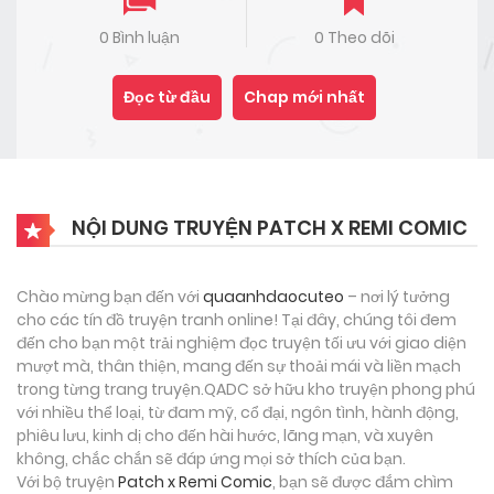
0 Bình luận
0 Theo dõi
Đọc từ đầu
Chap mới nhất
NỘI DUNG TRUYỆN PATCH X REMI COMIC
Chào mừng bạn đến với
quaanhdaocuteo
– nơi lý tưởng
cho các tín đồ truyện tranh online! Tại đây, chúng tôi đem
đến cho bạn một trải nghiệm đọc truyện tối ưu với giao diện
mượt mà, thân thiện, mang đến sự thoải mái và liền mạch
trong từng trang truyện.QADC sở hữu kho truyện phong phú
với nhiều thể loại, từ đam mỹ, cổ đại, ngôn tình, hành động,
phiêu lưu, kinh dị cho đến hài hước, lãng mạn, và xuyên
không, chắc chắn sẽ đáp ứng mọi sở thích của bạn.
Với bộ truyện
Patch x Remi Comic
, bạn sẽ được đắm chìm