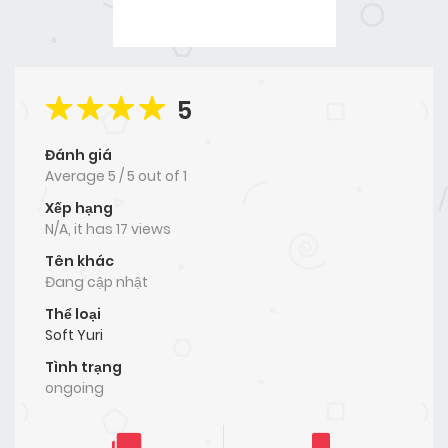
5
Đánh giá
Average
5
/
5
out of
1
Xếp hạng
N/A, it has 17 views
Tên khác
Đang cập nhật
Thể loại
Soft Yuri
Tình trạng
ongoing