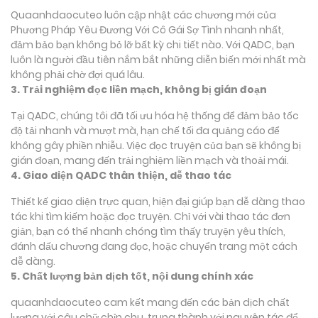
Quaanhdaocuteo luôn cập nhật các chương mới của
Phương Pháp Yêu Đương Với Cô Gái Sợ Tình nhanh nhất,
đảm bảo bạn không bỏ lỡ bất kỳ chi tiết nào. Với QADC, bạn
luôn là người đầu tiên nắm bắt những diễn biến mới nhất mà
không phải chờ đợi quá lâu.
3. Trải nghiệm đọc liền mạch, không bị gián đoạn
Tại QADC, chúng tôi đã tối ưu hóa hệ thống để đảm bảo tốc
độ tải nhanh và mượt mà, hạn chế tối đa quảng cáo để
không gây phiền nhiễu. Việc đọc truyện của bạn sẽ không bị
gián đoạn, mang đến trải nghiệm liền mạch và thoải mái.
4. Giao diện QADC thân thiện, dễ thao tác
Thiết kế giao diện trực quan, hiện đại giúp bạn dễ dàng thao
tác khi tìm kiếm hoặc đọc truyện. Chỉ với vài thao tác đơn
giản, bạn có thể nhanh chóng tìm thấy truyện yêu thích,
đánh dấu chương đang đọc, hoặc chuyển trang một cách
dễ dàng.
5. Chất lượng bản dịch tốt, nội dung chính xác
quaanhdaocuteo cam kết mang đến các bản dịch chất
lượng với câu chữ chỉn chu, trung thành với nguyên tác để