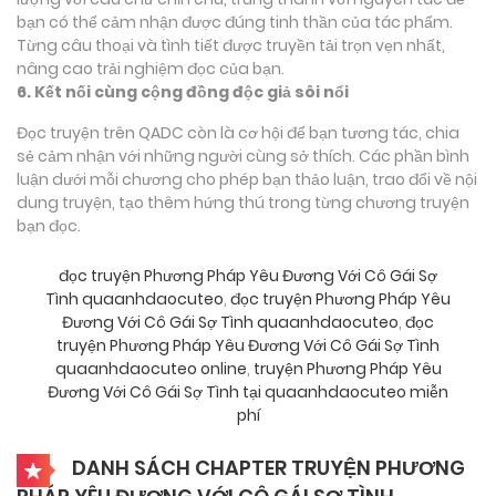
bạn có thể cảm nhận được đúng tinh thần của tác phẩm.
Từng câu thoại và tình tiết được truyền tải trọn vẹn nhất,
nâng cao trải nghiệm đọc của bạn.
6. Kết nối cùng cộng đồng độc giả sôi nổi
Đọc truyện trên QADC còn là cơ hội để bạn tương tác, chia
sẻ cảm nhận với những người cùng sở thích. Các phần bình
luận dưới mỗi chương cho phép bạn thảo luận, trao đổi về nội
dung truyện, tạo thêm hứng thú trong từng chương truyện
bạn đọc.
đọc truyện Phương Pháp Yêu Đương Với Cô Gái Sợ
Tình quaanhdaocuteo
,
đọc truyện Phương Pháp Yêu
Đương Với Cô Gái Sợ Tình quaanhdaocuteo
,
đọc
truyện Phương Pháp Yêu Đương Với Cô Gái Sợ Tình
quaanhdaocuteo online
,
truyện Phương Pháp Yêu
Đương Với Cô Gái Sợ Tình tại quaanhdaocuteo miễn
phí
DANH SÁCH CHAPTER TRUYỆN PHƯƠNG