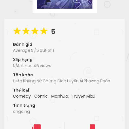
5
Đánh giá
Average
5
/
5
out of
1
Xếp hạng
N/A, it has 46 views
Tên khác
Luận Khủng Nữ Chứng Đích Luyến Ái Phương Pháp
Thể loại
Comedy
,
Comic
,
Manhua
,
Truyện Màu
Tình trạng
ongoing