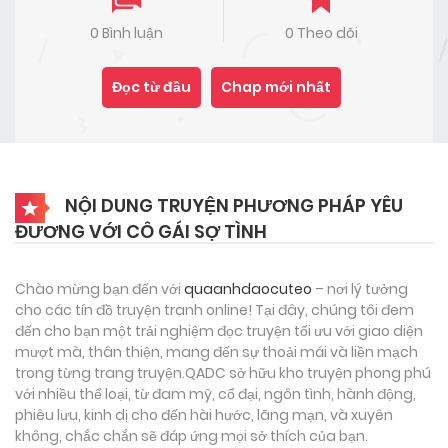
0 Bình luận
0 Theo dõi
Đọc từ đầu
Chap mới nhất
NỘI DUNG TRUYỆN PHƯƠNG PHÁP YÊU
ĐƯƠNG VỚI CÔ GÁI SỢ TÌNH
Chào mừng bạn đến với
quaanhdaocuteo
– nơi lý tưởng
cho các tín đồ truyện tranh online! Tại đây, chúng tôi đem
đến cho bạn một trải nghiệm đọc truyện tối ưu với giao diện
mượt mà, thân thiện, mang đến sự thoải mái và liền mạch
trong từng trang truyện.QADC sở hữu kho truyện phong phú
với nhiều thể loại, từ đam mỹ, cổ đại, ngôn tình, hành động,
phiêu lưu, kinh dị cho đến hài hước, lãng mạn, và xuyên
không, chắc chắn sẽ đáp ứng mọi sở thích của bạn.