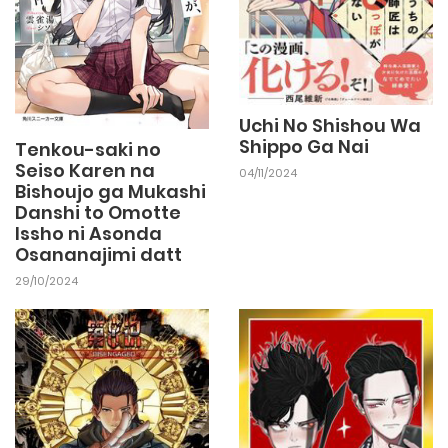
Uchi No Shishou Wa
Shippo Ga Nai
Tenkou-saki no
Seiso Karen na
04/11/2024
Bishoujo ga Mukashi
Danshi to Omotte
Issho ni Asonda
Osananajimi datt
29/10/2024