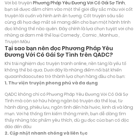
Với bộ truyện
Phương Pháp Yêu Đương Với Cô Gái Sợ Tình
,
bạn sẽ được đắm chìm vào một thế giới đầy sắc màu với cốt
truyện lôi cuốn và hình ảnh ấn tượng. Cốt truyện sâu sắc
cùng đồ họa đẹp mắt sẽ mang đến cho bạn một hành trình
đọc không thể nào quên. Đây chính là lựa chọn tuyệt vời cho
những ai đam mê thể loại
Comedy , Comic , Manhua ,
Truyện Màu
Tại sao bạn nên đọc Phương Pháp Yêu
Đương Với Cô Gái Sợ Tình trên QADC?
Khi trải nghiệm đọc truyện tranh online, nền tảng là yếu tố
không thể bỏ qua. Dưới đây là những điểm nổi bật khiến
quaanhdaocuteo trở thành lựa chọn hàng đầu cho bạn:
1. Thư viện truyện phong phú và đa dạng
QADC không chỉ có Phương Pháp Yêu Đương Với Cô Gái Sợ
Tình mà còn sở hữu hàng ngàn bộ truyện đa thể loại, từ
hành động, phiêu lưu, ngôn tình đến hài hước, kinh dị và lãng
mạn. Với hệ thống tìm kiếm thông minh, bạn dễ dàng tìm
thấy những tác phẩm yêu thích, dù gu đọc của bạn có độc
đáo đến đâu
2. Cập nhật nhanh chóng và liên tục