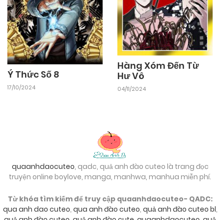
Hàng Xóm Đến Từ
Ý Thức Số 8
Hư Vô
17/10/2024
04/11/2024
quaanhdaocuteo
, qadc, quả anh đào cuteo là trang đọc
truyện online boylove, manga, manhwa, manhua miễn phí.
Từ khóa tìm kiếm để truy cập quaanhdaocuteo- QADC:
qua anh dao cuteo
,
qua anh đào cuteo
,
quả anh đào cuteo bl
,
quả anh đào cuteo
,
quả anh đào cute
,
quaanhdaocuteo
,
quả