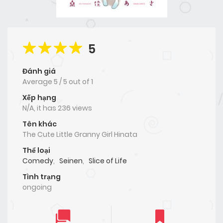
5
Đánh giá
Average
5
/
5
out of
1
Xếp hạng
N/A, it has 236 views
Tên khác
The Cute Little Granny Girl Hinata
Thể loại
Comedy
,
Seinen
,
Slice of Life
Tình trạng
ongoing