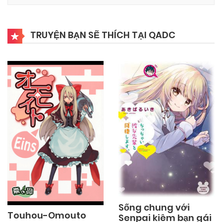
17/10/2024
Chapter 14
TRUYỆN BẠN SẼ THÍCH TẠI QADC
17/10/2024
Chapter 13
17/10/2024
Chapter 12
17/10/2024
Chapter 11
17/10/2024
Chapter 10
17/10/2024
Chapter 9.5
Sống chung với
Touhou-Omouto
Senpai kiêm bạn gái