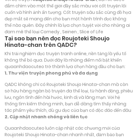
đắm chìm vào một thế giới đầy sắc màu với cốt truyện lôi
cuốn và hình ảnh ấn tượng. Cốt truyện sâu sắc cùng đồ họa
đẹp mắt sẽ mang đến cho bạn một hành trình đọc không
thể nào quên. Đây chính là lựa chọn tuyệt vời cho những ai
đam mê thể loại
Comedy , Seinen , Slice of Life
Tại sao bạn nên đọc Roujoteki Shoujo
Hinata-chan trên QADC?
Khi trải nghiệm đọc truyện tranh online, nền tảng là yếu tố
không thể bỏ qua. Dưới đây là những điểm nổi bật khiến
quaanhdaocuteo trở thành lựa chọn hàng đầu cho bạn:
1. Thư viện truyện phong phú và đa dạng
QADC không chỉ có Roujoteki Shoujo Hinata-chan mà còn
sở hữu hàng ngàn bộ truyện đa thể loại, từ hành động, phiêu
lưu, ngôn tình đến hài hước, kinh dị và lãng mạn. Với hệ
thống tìm kiếm thông minh, bạn dễ dàng tìm thấy những
tác phẩm yêu thích, dù gu đọc của bạn có độc đáo đến đâu
2. Cập nhật nhanh chóng và liên tục
Quaanhdaocuteo luôn cập nhật các chương mới của
Roujoteki Shoujo Hinata-chan nhanh nhất, đảm bảo bạn