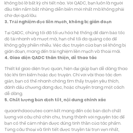
không bỏ lỡ bất kỳ chi tiết nào. Với QADC, bạn luôn là người
đầu tiên nắm bắt những diễn biến mới nhất mà không phải
chờ đợi quá lâu.
3. Trải nghiệm đọc liền mạch, không bị gián đoạn
Tại QADC, chúng tôi đã tối ưu hóa hệ thống để đảm bảo tốc
độ tải nhanh và mượt mà, hạn chế tối đa quảng cáo để
không gây phiền nhiễu. Việc đọc truyện của bạn sẽ không bị
gián đoạn, mang đến trải nghiệm liền mạch và thoải mái.
4. Giao diện QADC thân thiện, dễ thao tác
Thiết kế giao diện trực quan, hiện đại giúp bạn dễ dàng thao
tác khi tìm kiếm hoặc đọc truyện. Chỉ với vài thao tác đơn
giản, bạn có thể nhanh chóng tìm thấy truyện yêu thích,
đánh dấu chương đang đọc, hoặc chuyển trang một cách
dễ dàng.
5. Chất lượng bản dịch tốt, nội dung chính xác
quaanhdaocuteo cam kết mang đến các bản dịch chất
lượng với câu chữ chỉn chu, trung thành với nguyên tác để
bạn có thể cảm nhận được đúng tinh thần của tác phẩm.
Từng câu thoại và tình tiết được truyền tải trọn vẹn nhất,