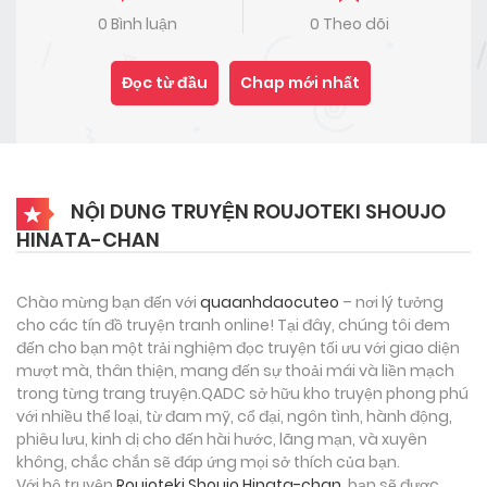
0 Bình luận
0 Theo dõi
Đọc từ đầu
Chap mới nhất
NỘI DUNG TRUYỆN ROUJOTEKI SHOUJO
HINATA-CHAN
Chào mừng bạn đến với
quaanhdaocuteo
– nơi lý tưởng
cho các tín đồ truyện tranh online! Tại đây, chúng tôi đem
đến cho bạn một trải nghiệm đọc truyện tối ưu với giao diện
mượt mà, thân thiện, mang đến sự thoải mái và liền mạch
trong từng trang truyện.QADC sở hữu kho truyện phong phú
với nhiều thể loại, từ đam mỹ, cổ đại, ngôn tình, hành động,
phiêu lưu, kinh dị cho đến hài hước, lãng mạn, và xuyên
không, chắc chắn sẽ đáp ứng mọi sở thích của bạn.
Với bộ truyện
Roujoteki Shoujo Hinata-chan
, bạn sẽ được