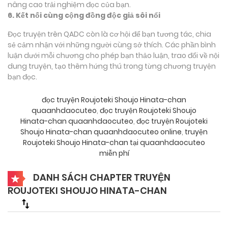
nâng cao trải nghiệm đọc của bạn.
6. Kết nối cùng cộng đồng độc giả sôi nổi
Đọc truyện trên QADC còn là cơ hội để bạn tương tác, chia
sẻ cảm nhận với những người cùng sở thích. Các phần bình
luận dưới mỗi chương cho phép bạn thảo luận, trao đổi về nội
dung truyện, tạo thêm hứng thú trong từng chương truyện
bạn đọc.
đọc truyện Roujoteki Shoujo Hinata-chan
quaanhdaocuteo
,
đọc truyện Roujoteki Shoujo
Hinata-chan quaanhdaocuteo
,
đọc truyện Roujoteki
Shoujo Hinata-chan quaanhdaocuteo online
,
truyện
Roujoteki Shoujo Hinata-chan tại quaanhdaocuteo
miễn phí
DANH SÁCH CHAPTER TRUYỆN
ROUJOTEKI SHOUJO HINATA-CHAN