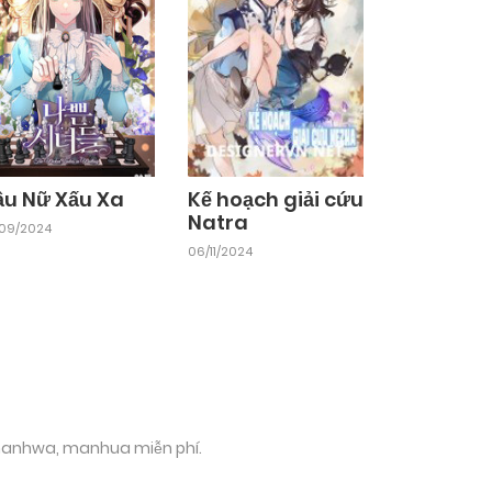
ầu Nữ Xấu Xa
Kế hoạch giải cứu
Natra
/09/2024
06/11/2024
 manhwa, manhua miễn phí.