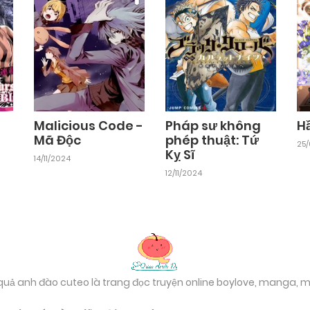
Malicious Code -
Pháp sư không
H
Mã Độc
phép thuật: Tứ
25
Kỵ Sĩ
14/11/2024
12/11/2024
 quả anh đào cuteo là trang đọc truyện online boylove, manga,