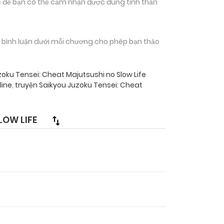
 để bạn có thể cảm nhận được đúng tinh thần
n bình luận dưới mỗi chương cho phép bạn thảo
oku Tensei: Cheat Majutsushi no Slow Life
line
,
truyện Saikyou Juzoku Tensei: Cheat
LOW LIFE