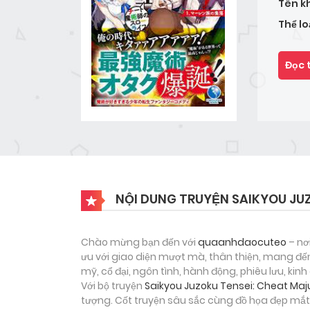
Tên k
Thể lo
Đọc 
NỘI DUNG TRUYỆN SAIKYOU JUZ
Chào mừng bạn đến với
quaanhdaocuteo
– nơ
ưu với giao diện mượt mà, thân thiện, mang đến
mỹ, cổ đại, ngôn tình, hành động, phiêu lưu, ki
Với bộ truyện
Saikyou Juzoku Tensei: Cheat Maju
tượng. Cốt truyện sâu sắc cùng đồ họa đẹp mắt