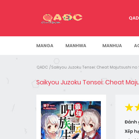
QAD
MANGA
MANHWA
MANHUA
A
QADC
Saikyou Juzoku Tensei: Cheat Majutsushi no 
Saikyou Juzoku Tensei: Cheat Maju
Đánh 
Xếp h