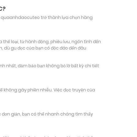
C?
hiến quaanhdaocuteo trở thành lựa chọn hàng
hể loại, từ hành động, phiêu lưu, ngôn tình đến
ch, dù gu đọc của bạn có độc đáo đến đâu
nhất, đảm bảo bạn không bỏ lỡ bất kỳ chi tiết
ể không gây phiền nhiễu. Việc đọc truyện của
tác đơn giản, bạn có thể nhanh chóng tìm thấy