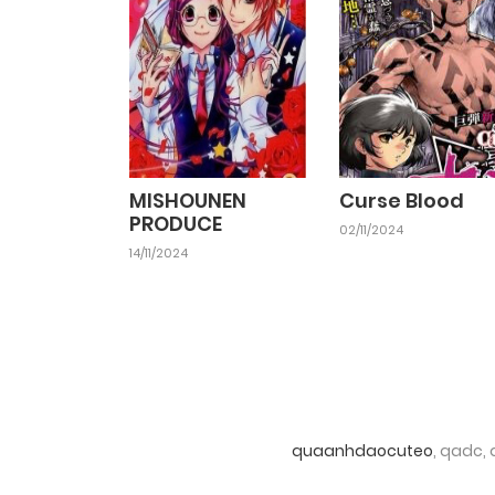
MISHOUNEN
Curse Blood
PRODUCE
02/11/2024
14/11/2024
quaanhdaocuteo
, qadc,