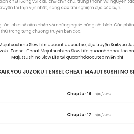
 chất lượng với câu chữ chỉn chu, trung thành với nguyên tác
truyền tải trọn vẹn nhất, nâng cao trải nghiệm đọc của bạn.
g tác, chia sẻ cảm nhận với những người cùng sở thích. Các phầ
g thú trong từng chương truyện bạn đọc.
 Majutsushi no Slow Life quaanhdaocuteo
,
đọc truyện Saikyou Juz
uzoku Tensei: Cheat Majutsushi no Slow Life quaanhdaocuteo on
Majutsushi no Slow Life tại quaanhdaocuteo miễn phí
IKYOU JUZOKU TENSEI: CHEAT MAJUTSUSHI NO S
Chapter 19
18/10/2024
Chapter 17
18/10/2024