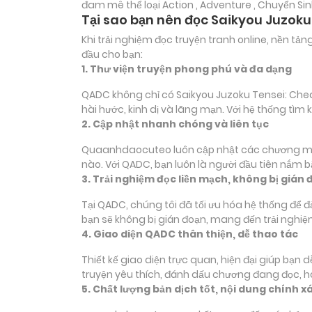
đam mê thể loại
Action , Adventure , Chuyển S
Tại sao bạn nên đọc Saikyou Juzoku
Khi trải nghiệm đọc truyện tranh online, nền t
đầu cho bạn:
1. Thư viện truyện phong phú và đa dạng
QADC không chỉ có Saikyou Juzoku Tensei: Cheat
hài hước, kinh dị và lãng mạn. Với hệ thống tì
2. Cập nhật nhanh chóng và liên tục
Quaanhdaocuteo luôn cập nhật các chương mới c
nào. Với QADC, bạn luôn là người đầu tiên nắm 
3. Trải nghiệm đọc liền mạch, không bị gián 
Tại QADC, chúng tôi đã tối ưu hóa hệ thống để 
bạn sẽ không bị gián đoạn, mang đến trải nghiệ
4. Giao diện QADC thân thiện, dễ thao tác
Thiết kế giao diện trực quan, hiện đại giúp bạn
truyện yêu thích, đánh dấu chương đang đọc, 
5. Chất lượng bản dịch tốt, nội dung chính x