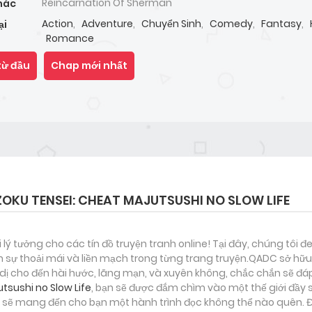
Reincarnation Of Sherman
hác
Action
,
Adventure
,
Chuyển Sinh
,
Comedy
,
Fantasy
,
ại
Romance
từ đầu
Chap mới nhất
OKU TENSEI: CHEAT MAJUTSUSHI NO SLOW LIFE
i lý tưởng cho các tín đồ truyện tranh online! Tại đây, chúng tôi 
 sự thoải mái và liền mạch trong từng trang truyện.QADC sở hữu 
nh dị cho đến hài hước, lãng mạn, và xuyên không, chắc chắn sẽ đá
tsushi no Slow Life
, bạn sẽ được đắm chìm vào một thế giới đầy s
 sẽ mang đến cho bạn một hành trình đọc không thể nào quên. Đâ