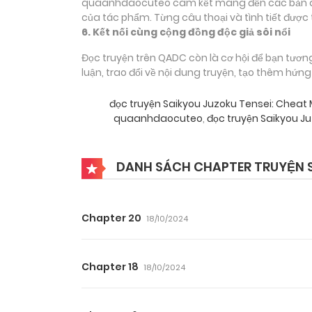
quaanhdaocuteo cam kết mang đến các bản dịch
của tác phẩm. Từng câu thoại và tình tiết được 
6. Kết nối cùng cộng đồng độc giả sôi nổi
Đọc truyện trên QADC còn là cơ hội để bạn tươn
luận, trao đổi về nội dung truyện, tạo thêm hứn
đọc truyện Saikyou Juzoku Tensei: Cheat
quaanhdaocuteo
,
đọc truyện Saikyou J
DANH SÁCH CHAPTER TRUYỆN SA
Chapter 20
18/10/2024
Chapter 18
18/10/2024