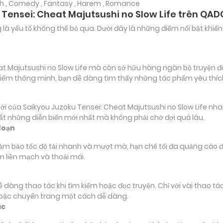
inh , Comedy , Fantasy , Harem , Romance
 Tensei: Cheat Majutsushi no Slow Life trên QAD
ảng là yếu tố không thể bỏ qua. Dưới đây là những điểm nổi bật k
 Majutsushi no Slow Life mà còn sở hữu hàng ngàn bộ truyện đa t
m kiếm thông minh, bạn dễ dàng tìm thấy những tác phẩm yêu thí
ủa Saikyou Juzoku Tensei: Cheat Majutsushi no Slow Life nhanh 
bắt những diễn biến mới nhất mà không phải chờ đợi quá lâu.
đoạn
đảm bảo tốc độ tải nhanh và mượt mà, hạn chế tối đa quảng cáo đ
m liền mạch và thoải mái.
 dễ dàng thao tác khi tìm kiếm hoặc đọc truyện. Chỉ với vài thao 
hoặc chuyển trang một cách dễ dàng.
ác