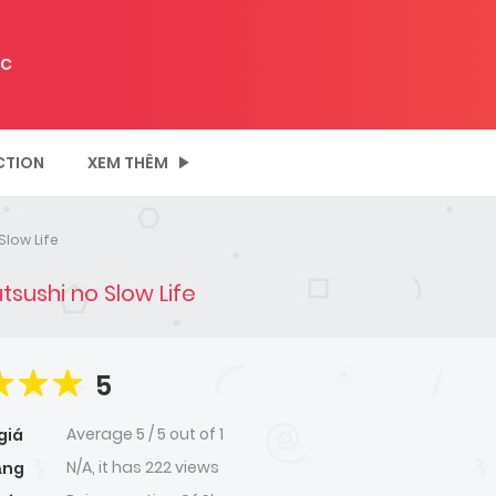
C
CTION
XEM THÊM
Slow Life
tsushi no Slow Life
5
Average
5
/
5
out of
1
giá
N/A, it has 222 views
ạng