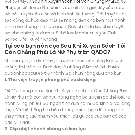
Với bộ truyện
Sau Khi Xuyên Sách Tôi Còn Chẳng Phải Là Nữ
Phụ
, bạn sẽ được đắm chìm vào một thế giới đầy sắc màu
với cốt truyện lôi cuốn và hình ảnh ấn tượng. Cốt truyện sâu
sắc cùng đồ họa đẹp mắt sẽ mang đến cho bạn một hành
trình đọc không thể nào quên. Đây chính là lựa chọn tuyệt
vời cho những ai đam mê thể loại
Manhua , Ngôn Tình ,
School Life , Xuyên Không
Tại sao bạn nên đọc Sau Khi Xuyên Sách Tôi
Còn Chẳng Phải Là Nữ Phụ trên QADC?
Khi trải nghiệm đọc truyện tranh online, nền tảng là yếu tố
không thể bỏ qua. Dưới đây là những điểm nổi bật khiến
quaanhdaocuteo trở thành lựa chọn hàng đầu cho bạn:
1. Thư viện truyện phong phú và đa dạng
QADC không chỉ có Sau Khi Xuyên Sách Tôi Còn Chẳng Phải
Là Nữ Phụ mà còn sở hữu hàng ngàn bộ truyện đa thể loại, từ
hành động, phiêu lưu, ngôn tình đến hài hước, kinh dị và lãng
mạn. Với hệ thống tìm kiếm thông minh, bạn dễ dàng tìm
thấy những tác phẩm yêu thích, dù gu đọc của bạn có độc
đáo đến đâu
2. Cập nhật nhanh chóng và liên tục