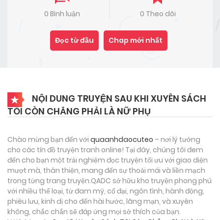
0 Bình luận
0 Theo dõi
Đọc từ đầu
Chap mới nhất
NỘI DUNG TRUYỆN SAU KHI XUYÊN SÁCH
TÔI CÒN CHẲNG PHẢI LÀ NỮ PHỤ
Chào mừng bạn đến với
quaanhdaocuteo
– nơi lý tưởng
cho các tín đồ truyện tranh online! Tại đây, chúng tôi đem
đến cho bạn một trải nghiệm đọc truyện tối ưu với giao diện
mượt mà, thân thiện, mang đến sự thoải mái và liền mạch
trong từng trang truyện.QADC sở hữu kho truyện phong phú
với nhiều thể loại, từ đam mỹ, cổ đại, ngôn tình, hành động,
phiêu lưu, kinh dị cho đến hài hước, lãng mạn, và xuyên
không, chắc chắn sẽ đáp ứng mọi sở thích của bạn.