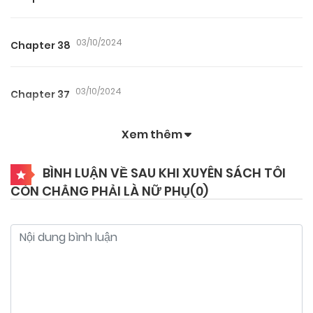
03/10/2024
Chapter 38
03/10/2024
Chapter 37
Xem thêm
03/10/2024
Chapter 36
BÌNH LUẬN VỀ SAU KHI XUYÊN SÁCH TÔI
CÒN CHẲNG PHẢI LÀ NỮ PHỤ(
0
)
03/10/2024
Chapter 35
03/10/2024
Chapter 34
03/10/2024
Chapter 33