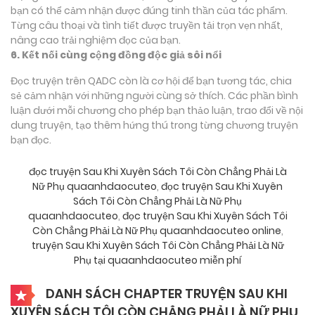
bạn có thể cảm nhận được đúng tinh thần của tác phẩm.
Từng câu thoại và tình tiết được truyền tải trọn vẹn nhất,
nâng cao trải nghiệm đọc của bạn.
6. Kết nối cùng cộng đồng độc giả sôi nổi
Đọc truyện trên QADC còn là cơ hội để bạn tương tác, chia
sẻ cảm nhận với những người cùng sở thích. Các phần bình
luận dưới mỗi chương cho phép bạn thảo luận, trao đổi về nội
dung truyện, tạo thêm hứng thú trong từng chương truyện
bạn đọc.
đọc truyện Sau Khi Xuyên Sách Tôi Còn Chẳng Phải Là
Nữ Phụ quaanhdaocuteo
,
đọc truyện Sau Khi Xuyên
Sách Tôi Còn Chẳng Phải Là Nữ Phụ
quaanhdaocuteo
,
đọc truyện Sau Khi Xuyên Sách Tôi
Còn Chẳng Phải Là Nữ Phụ quaanhdaocuteo online
,
truyện Sau Khi Xuyên Sách Tôi Còn Chẳng Phải Là Nữ
Phụ tại quaanhdaocuteo miễn phí
DANH SÁCH CHAPTER TRUYỆN SAU KHI
XUYÊN SÁCH TÔI CÒN CHẲNG PHẢI LÀ NỮ PHỤ