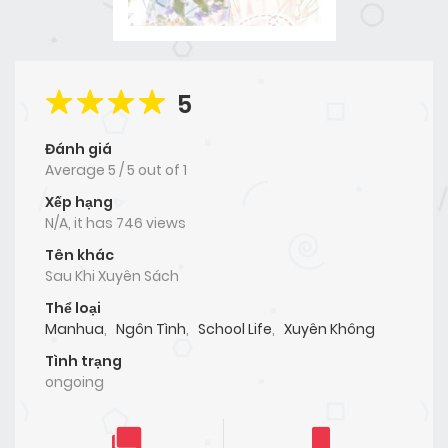
5
Đánh giá
Average
5
/
5
out of
1
Xếp hạng
N/A, it has 746 views
Tên khác
Sau Khi Xuyên Sách
Thể loại
Manhua
,
Ngôn Tình
,
School Life
,
Xuyên Không
Tình trạng
ongoing