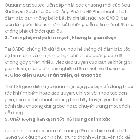
Quaanhdaocuteo luôn cập nhật các chương mới của Sau
Khi Xuyên Sách Tôi Còn Chẳng Phải Là Nữ Phụ nhanh nhất,
đảm bảo bạn không bỏ lỡ bất kỳ chi tiết nào. Với QADC, bạn
luôn là người đầu tiên nắm bắt những diễn biến mới nhất mà
không phải chờ đợi quá lâu.
3. Trải nghiệm đọc liền mạch, không bị gián đoạn
Tại QADC, chúng tôi đã tối ưu hóa hệ thống để đảm bảo tốc
độ tải nhanh và mượt mà, hạn chế tối đa quảng cáo để
không gây phiền nhiễu. Việc đọc truyện của bạn sẽ không bị
gián đoạn, mang đến trải nghiệm liền mạch và thoải mái.
4. Giao diện QADC thân thiện, dễ thao tác
Thiết kế giao diện trực quan, hiện đại giúp bạn dễ dàng thao
tác khi tìm kiếm hoặc đọc truyện. Chỉ với vài thao tác đơn
giản, bạn có thể nhanh chóng tìm thấy truyện yêu thích,
đánh dấu chương đang đọc, hoặc chuyển trang một cách
dễ dàng.
5. Chất lượng bản dịch tốt, nội dung chính xác
quaanhdaocuteo cam kết mang đến các bản dịch chất
lượng với câu chữ chỉn chu, trung thành với nguyên tác để