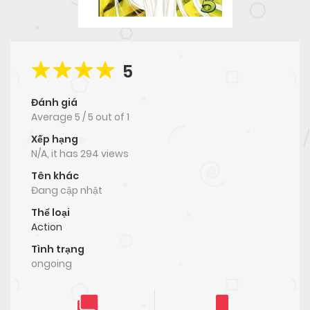
5
Đánh giá
Average
5
/
5
out of
1
Xếp hạng
N/A, it has 294 views
Tên khác
Đang cập nhật
Thể loại
Action
Tình trạng
ongoing