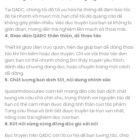
Tại QADC, chúng tôi đã tối ưu hóa hệ thống để đảm bảo tốc
độ tải nhanh và mượt mà, hạn chế tối đa quảng cáo để
không gây phiền nhiễu. Việc đọc truyện của bạn sẽ không bị
gián đoạn, mang đến trải nghiệm liền mạch và thoải mái.
4. Giao diện QADC thân thiện, dễ thao tác
Thiết kế giao diện trực quan, hiện đại giúp bạn dễ dàng thao
tác khi tìm kiếm hoặc đọc truyện. Chỉ với vài thao tác đơn
giản, bạn có thể nhanh chóng tìm thấy truyện yêu thích,
đánh dấu chương đang đọc, hoặc chuyển trang một cách
dễ dàng.
5. Chất lượng bản dịch tốt, nội dung chính xác
quaanhdaocuteo cam kết mang đến các bản dịch chất
lượng với câu chữ chỉn chu, trung thành với nguyên tác để
bạn có thể cảm nhận được đúng tinh thần của tác phẩm.
Từng câu thoại và tình tiết được truyền tải trọn vẹn nhất,
nâng cao trải nghiệm đọc của bạn.
6. Kết nối cùng cộng đồng độc giả sôi nổi
Đọc truyện trên QADC còn là cơ hội để bạn tương tác, chia