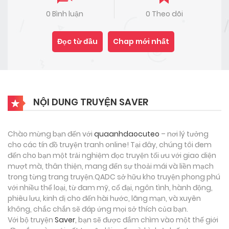
0 Bình luận
0 Theo dõi
Đọc từ đầu
Chap mới nhất
NỘI DUNG TRUYỆN SAVER
Chào mừng bạn đến với
quaanhdaocuteo
– nơi lý tưởng
cho các tín đồ truyện tranh online! Tại đây, chúng tôi đem
đến cho bạn một trải nghiệm đọc truyện tối ưu với giao diện
mượt mà, thân thiện, mang đến sự thoải mái và liền mạch
trong từng trang truyện.QADC sở hữu kho truyện phong phú
với nhiều thể loại, từ đam mỹ, cổ đại, ngôn tình, hành động,
phiêu lưu, kinh dị cho đến hài hước, lãng mạn, và xuyên
không, chắc chắn sẽ đáp ứng mọi sở thích của bạn.
Với bộ truyện
Saver
, bạn sẽ được đắm chìm vào một thế giới