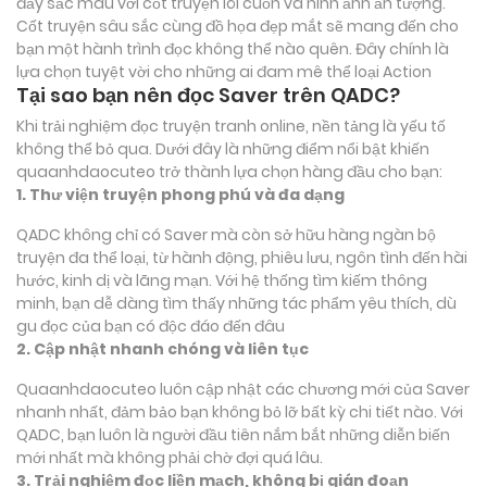
đầy sắc màu với cốt truyện lôi cuốn và hình ảnh ấn tượng.
Cốt truyện sâu sắc cùng đồ họa đẹp mắt sẽ mang đến cho
bạn một hành trình đọc không thể nào quên. Đây chính là
lựa chọn tuyệt vời cho những ai đam mê thể loại
Action
Tại sao bạn nên đọc Saver trên QADC?
Khi trải nghiệm đọc truyện tranh online, nền tảng là yếu tố
không thể bỏ qua. Dưới đây là những điểm nổi bật khiến
quaanhdaocuteo trở thành lựa chọn hàng đầu cho bạn:
1. Thư viện truyện phong phú và đa dạng
QADC không chỉ có Saver mà còn sở hữu hàng ngàn bộ
truyện đa thể loại, từ hành động, phiêu lưu, ngôn tình đến hài
hước, kinh dị và lãng mạn. Với hệ thống tìm kiếm thông
minh, bạn dễ dàng tìm thấy những tác phẩm yêu thích, dù
gu đọc của bạn có độc đáo đến đâu
2. Cập nhật nhanh chóng và liên tục
Quaanhdaocuteo luôn cập nhật các chương mới của Saver
nhanh nhất, đảm bảo bạn không bỏ lỡ bất kỳ chi tiết nào. Với
QADC, bạn luôn là người đầu tiên nắm bắt những diễn biến
mới nhất mà không phải chờ đợi quá lâu.
3. Trải nghiệm đọc liền mạch, không bị gián đoạn