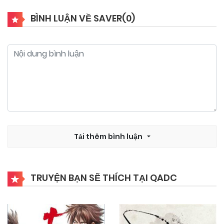
BÌNH LUẬN VỀ SAVER(
0
)
31/10/2024
Chapter 31
31/10/2024
Chapter 30
31/10/2024
Chapter 29
31/10/2024
Tải thêm bình luận
Chapter 28
31/10/2024
Chapter 27
TRUYỆN BẠN SẼ THÍCH TẠI QADC
31/10/2024
Chapter 26